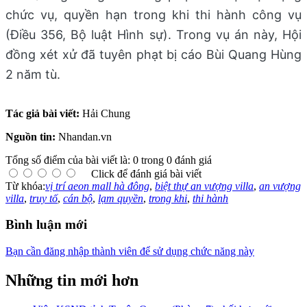
chức vụ, quyền hạn trong khi thi hành công vụ
(Điều 356, Bộ luật Hình sự). Trong vụ án này, Hội
đồng xét xử đã tuyên phạt bị cáo Bùi Quang Hùng
2 năm tù.
Tác giả bài viết:
Hải Chung
Nguồn tin:
Nhandan.vn
Tổng số điểm của bài viết là: 0 trong 0 đánh giá
Click để đánh giá bài viết
Từ khóa:
vị trí aeon mall hà đông
,
biệt thự an vượng villa
,
an vượng
villa
,
truy tố
,
cán bộ
,
lạm quyền
,
trong khi
,
thi hành
Bình luận mới
Bạn cần đăng nhập thành viên để sử dụng chức năng này
Những tin mới hơn