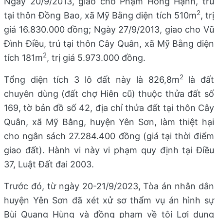
Ngày 20/9/2013, giao cho Phạm Hồng Hạnh, trú
2
tại thôn Đồng Bao, xã Mỹ Bằng diện tích 510m
, trị
giá 16.830.000 đồng; Ngày 27/9/2013, giao cho Vũ
Đình Điều, trú tại thôn Cây Quân, xã Mỹ Bằng diện
2
tích 181m
, trị giá 5.973.000 đồng.
2
Tổng diện tích 3 lô đất này là 826,8m
là đất
chuyên dùng (đất chợ Hiên cũ) thuộc thửa đất số
169, tờ bản đồ số 42, địa
chỉ thửa đất tại thôn Cây
Quân, xã Mỹ Bằng, huyện Yên Sơn, làm thiệt hại
cho ngân sách 27.284.400 đồng (giá tại thời điểm
giao đất). Hành vi này vi phạm quy định tại Điều
37, Luật Đất đai 2003.
Trước đó, từ ngày 20-21/9/2023, Tòa án nhân dân
huyện Yên Sơn đã xét xử sơ thẩm vụ án hình sự
Bùi Quang Hùng và đồng phạm về tội Lợi dụng