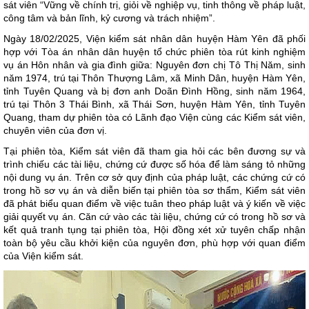
sát viên “Vững về chính trị, giỏi về nghiệp vụ, tinh thông về pháp luật,
công tâm và bản lĩnh, kỷ cương và trách nhiệm”.
Ngày 18/02/2025, Viện kiểm sát nhân dân huyện Hàm Yên đã phối
hợp với Tòa án nhân dân huyện tổ chức phiên tòa rút kinh nghiệm
vụ án Hôn nhân và gia đình giữa: Nguyên đơn chị Tô Thị Năm, sinh
năm 1974, trú tại Thôn Thượng Lâm, xã Minh Dân, huyện Hàm Yên,
tỉnh Tuyên Quang và bị đơn anh Doãn Đình Hồng, sinh năm 1964,
trú tại Thôn 3 Thái Bình, xã Thái Sơn, huyện Hàm Yên, tỉnh Tuyên
Quang, tham dự phiên tòa có Lãnh đạo Viện cùng các Kiểm sát viên,
chuyên viên của đơn vị.
Tại phiên tòa, Kiểm sát viên đã tham gia hỏi các bên đương sự và
trình chiếu các tài liệu, chứng cứ được số hóa để làm sáng tỏ những
nội dung vụ án. Trên cơ sở quy định của pháp luật, các chứng cứ có
trong hồ sơ vụ án và diễn biến tại phiên tòa sơ thẩm, Kiểm sát viên
đã phát biểu quan điểm về việc tuân theo pháp luật và ý kiến về việc
giải quyết vụ án. Căn cứ vào các tài liệu, chứng cứ có trong hồ sơ và
kết quả tranh tụng tại phiên tòa, Hội đồng xét xử tuyên chấp nhận
toàn bộ yêu cầu khởi kiện của nguyên đơn, phù hợp với quan điểm
của Viện kiểm sát.