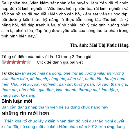
Sau phiên tòa, Viện kiểm sát nhân dân huyện Hàm Yên đã tổ chức
họp để rút kinh nghiệm. Việc thực hiện phiên tòa rút kinh nghiệm và
số hóa hồ sơ đã tạo điều kiện cho cán bộ, kiểm sát viên tự học tập,
bồi dưỡng kiến thức, kỹ năng từ thực tiễn công tác đặc biệt là kỹ
năng hỏi, đối đáp tranh luận, trình chiếu, xử lý các tình huống phát
sinh tại phiên tòa, đáp ứng được yêu cầu của công tác tư pháp trong
tình hình hiện nay./.
Tin, ảnh: Mai Thị Phúc Hằng
Tổng số điểm của bài viết là: 10 trong 2 đánh giá
Click để đánh giá bài viết
Từ khóa:
vị trí aeon mall hà đông
,
biệt thự an vượng villa
,
an vượng
villa
,
thực hiện
,
kế hoạch
,
công tác
,
kiểm sát
,
nhân dân
,
huyện hàm
,
triển khai
,
xét xử
,
kinh nghiệm
,
dân sự
,
hướng dẫn
,
tối cao
,
tham gia
,
tham dự
,
hôn nhân
,
gia đình
,
kinh doanh
,
thương mại
,
lao động
,
nâng cao
,
kỹ năng
Bình luận mới
Bạn cần đăng nhập thành viên để sử dụng chức năng này
Những tin mới hơn
Triển khai tổ chức lấy ý kiến Nhân dân đối với dự thảo Nghị quyết
sửa đổi, bổ sung một số điều Hiến pháp năm 2013 trên ứng dụng