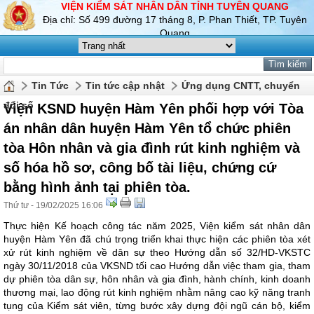
VIỆN KIỂM SÁT NHÂN DÂN TỈNH TUYÊN QUANG
Địa chỉ: Số 499 đường 17 tháng 8, P. Phan Thiết, TP. Tuyên
Quang
Tin Tức
Tin tức cập nhật
Ứng dụng CNTT, chuyển
đổi số
Viện KSND huyện Hàm Yên phối hợp với Tòa
án nhân dân huyện Hàm Yên tổ chức phiên
tòa Hôn nhân và gia đình rút kinh nghiệm và
số hóa hồ sơ, công bố tài liệu, chứng cứ
bằng hình ảnh tại phiên tòa.
Thứ tư - 19/02/2025 16:06
Thực hiện Kế hoạch công tác năm 2025, Viện kiểm sát nhân dân
huyện Hàm Yên đã chú trọng triển khai thực hiện các phiên tòa xét
xử rút kinh nghiệm về dân sự theo Hướng dẫn số 32/HD-VKSTC
ngày 30/11/2018 của VKSND tối cao Hướng dẫn việc tham gia, tham
dự phiên tòa dân sự, hôn nhân và gia đình, hành chính, kinh doanh
thương mại, lao động rút kinh nghiệm nhằm nâng cao kỹ năng tranh
tụng của Kiểm sát viên, từng bước xây dựng đội ngũ cán bộ, kiểm