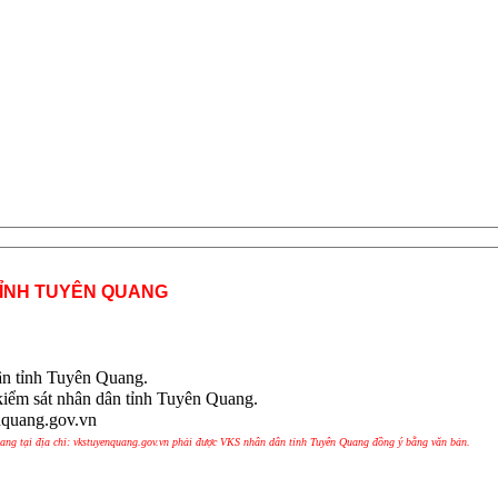
TỈNH TUYÊN QUANG
ân tỉnh Tuyên Quang.
kiểm sát nhân dân tỉnh Tuyên Quang.
nquang.gov.vn
uang tại địa chỉ: vkstuyenquang.gov.vn phải được VKS nhân dân tỉnh Tuyên Quang đồng ý bằng văn bản.