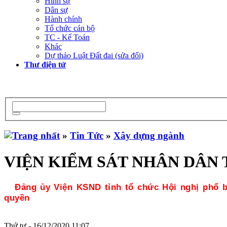
Hình sự
Dân sự
Hành chính
Tổ chức cán bộ
TC - Kế Toán
Khác
Dự thảo Luật Đất đai (sửa đổi)
Thư điện tử
»
Tin Tức
»
Xây dựng ngành
VIỆN KIỂM SÁT NHÂN DÂN T
Đảng ủy Viện KSND tỉnh tổ chức Hội nghị phổ biế
quyền
Thứ tư - 16/12/2020 11:07