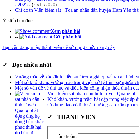
- 2025
- (25/11/2020)
Chi đoàn Viện kiểm sát - Tòa án nhân dân huyện Hàm Yên thăm
Ý kiến bạn đọc
Xem phản hồi
--
Gửi phản hồi
Bạn cần đăng nhập thành viên để sử dụng chức năng này
✓ Đọc nhiều nhất
Vướng mắc về xác định “tiền sự” trong giải quyết vụ án hình s
Một số khó khăn, vướng mắc trong việc xử lý hình sự người ch
Một số vấn đề về thủ tục và điều kiện công nhận thỏa thuận của
Viện kiểm sát nhân dân tỉnh Tuyên Quang phát
Khó khăn, vướng mắc, bất cập trong việc áp dụ
sử dụng dao có tính sát thương cao xâm phạm
✓ THÀNH VIÊN
Tài khoản: