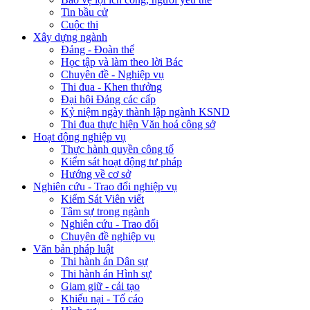
Tin bầu cử
Cuộc thi
Xây dựng ngành
Đảng - Đoàn thể
Học tập và làm theo lời Bác
Chuyên đề - Nghiệp vụ
Thi đua - Khen thưởng
Đại hội Đảng các cấp
Kỷ niệm ngày thành lập ngành KSND
Thi đua thực hiện Văn hoá công sở
Hoạt động nghiệp vụ
Thực hành quyền công tố
Kiểm sát hoạt động tư pháp
Hướng về cơ sở
Nghiên cứu - Trao đổi nghiệp vụ
Kiểm Sát Viên viết
Tâm sự trong ngành
Nghiên cứu - Trao đổi
Chuyên đề nghiệp vụ
Văn bản pháp luật
Thi hành án Dân sự
Thi hành án Hình sự
Giam giữ - cải tạo
Khiếu nại - Tố cáo