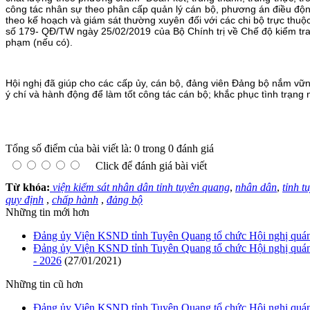
công tác nhân sự theo phân cấp quản lý cán bộ, phương án điều động
theo kế hoạch và giám sát thường xuyên đối với các chi bộ trực thuộ
số 179- QĐ/TW ngày 25/02/2019 của Bộ Chính trị về Chế độ kiểm tra, 
phạm (nếu có).
Hội nghị đã giúp cho các cấp ủy, cán bộ, đảng viên Đảng bộ nắm v
ý chí và hành động để làm tốt công tác cán bộ; khắc phục tình trạng 
Tổng số điểm của bài viết là: 0 trong 0 đánh giá
Click để đánh giá bài viết
Từ khóa:
viện kiểm sát nhân dân tỉnh tuyên quang
,
nhân dân
,
tỉnh t
quy định
,
chấp hành
,
đảng bộ
Những tin mới hơn
Đảng ủy Viện KSND tỉnh Tuyên Quang tổ chức Hội nghị quán tri
Đảng ủy Viện KSND tỉnh Tuyên Quang tổ chức Hội nghị quán tr
- 2026
(27/01/2021)
Những tin cũ hơn
Đảng ủy Viện KSND tỉnh Tuyên Quang tổ chức Hội nghị quán tri