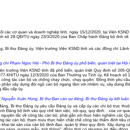
các cơ quan và doanh nghiệp tỉnh, ngày 15/12/2020, tại Viện KSND tỉn
nh số 28-QĐ/TU ngày 23/3/2020 của Ban Chấp hành Đảng bộ tỉnh về vi
g, Bí thư Đảng ủy, Viện trưởng Viện KSND tỉnh và các đồng chí Lãnh
 chí Phạm Ngọc Hải - Phó Bí thư Đảng ủy phổ biến, quán triệt tại Hội 
iện trưởng Viện KSND tỉnh đã phổ biến, quán triệt Quy định số 205
ố 377-KH/TU ngày 12/3/2020 của Ban Thường vụ Tỉnh ủy, Kế hoạch số
ng công tác cán bộ và chống chạy chức, chạy quyền. Đồng thời yêu cầ
óp phần xây dựng đội ngũ cán bộ ngang tầm với nhiệm vụ, xây dựng Đ
g đầu cấp ủy.
 Nguyễn Xuân Hùng, Bí thư Ban cán sự đảng, Bí thư Đảng ủy kết luận 
ảng, Bí thư Đảng ủy yêu cầu Đảng ủy và cấp ủy các chi bộ trực thuộc
Đảng bộ tỉnh vào quy chế làm việc, nội quy, quy định... của cơ quan,
 nguyên tắc về công tác cán bộ; phải gắn với thực hiện nghiêm các Q
ng tác cán bộ; tham mưu thực hiện chặt chẽ công tác thẩm định tiêu ch
kê khai tài sản của cán bộ lãnh đạo, quản lý theo quy định. Xây dựng
ong sáng, gương mẫu, tinh thông"; đồng thời có phương án điều động, c