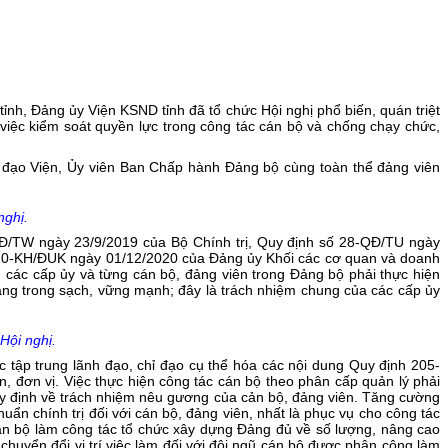
h, Đảng ủy Viện KSND tỉnh đã tổ chức Hội nghị phổ biến, quán triệt
ệc kiểm soát quyền lực trong công tác cán bộ và chống chạy chức,
 đạo Viện, Ủy viên Ban Chấp hành Đảng bộ cùng toàn thể đảng viên
nghị.
-QĐ/TW ngày 23/9/2019 của Bộ Chính trị, Quy định số 28-QĐ/TU ngày
 10-KH/ĐUK ngày 01/12/2020 của Đảng ủy Khối các cơ quan và doanh
u các cấp ủy và từng cán bộ, đảng viên trong Đảng bộ phải thực hiện
ảng trong sạch, vững mạnh; đây là trách nhiệm chung của các cấp ủy
Hội nghị.
 tập trung lãnh đạo, chỉ đạo cụ thể hóa các nội dung Quy định 205-
 đơn vị. Việc thực hiện công tác cán bộ theo phân cấp quản lý phải
uy định về trách nhiệm nêu gương của cản bộ, đảng viên. Tăng cường
uẩn chính trị đối với cán bộ, đảng viên, nhất là phục vụ cho công tác
 cán bộ làm công tác tổ chức xây dựng Đảng đủ về số lượng, nâng cao
huyển đổi vị trí việc làm đối với đội ngũ cán bộ được phân công làm