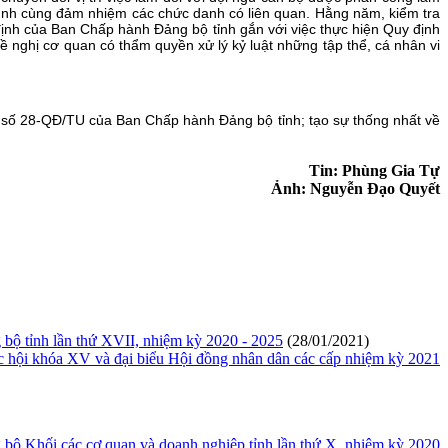
 đình cùng đảm nhiệm các chức danh có liên quan. Hằng năm, kiểm tra
 định của Ban Chấp hành Đảng bộ tỉnh gắn với việc thực hiện Quy định
ề nghị cơ quan có thẩm quyền xử lý kỷ luật những tập thể, cá nhân vi
 số 28-QĐ/TU của Ban Chấp hành Đảng bộ tỉnh; tạo sự thống nhất về
Tin: Phùng Gia Tự
Ảnh: Nguyễn Đạo Quyết
 bộ tỉnh lần thứ XVII, nhiệm kỳ 2020 - 2025
(28/01/2021)
c hội khóa XV và đại biểu Hội đồng nhân dân các cấp nhiệm kỳ 2021
g bộ Khối các cơ quan và doanh nghiệp tỉnh lần thứ X, nhiệm kỳ 2020