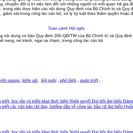
, chuyển đổi vị trí việc làm đối với những người có mối quan hệ gia
c trong việc thực hiện các nội dung Quy định của Bộ Chính trị và Quy
giám sát trong công tác cán bộ; xử lý kỷ luật theo thẩm quyền hoặc đ
Toàn cảnh Hội nghị.
ững nội dung cơ bản Quy định 205-QĐ/TW của Bộ Chính trị và Quy định
nể nang, né tránh, ngại va chạm, trong công tác cán bộ.
uyên quang
,
kiểm sát
,
hội nghị
,
phổ biến
,
quán triệt
,
ệt, học tập và triển khai thực hiện Nghị quyết Đại hội đại biểu Đảng
iệt các văn bản chỉ đạo, hướng dẫn về công tác bầu cử đại biểu Quố
ệt, học tập và triển khai thực hiện Nghị quyết Đại hội đại biểu Đản