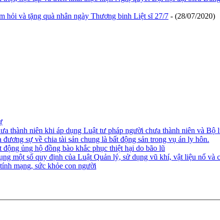
 hỏi và tặng quà nhân ngày Thương binh Liệt sĩ 27/7
- (28/07/2020)
ự
ưa thành niên khi áp dụng Luật tư pháp người chưa thành niên và Bộ l
 đương sự về chia tài sản chung là bất động sản trong vụ án ly hôn.
 động ủng hộ đồng bào khắc phục thiệt hại do bão lũ
ng một số quy định của Luật Quản lý, sử dụng vũ khí, vật liệu nổ và c
 tính mạng, sức khỏe con người