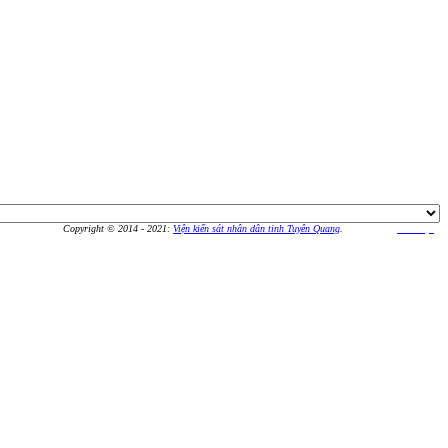
Copyright © 2014 - 2021:
Viện kiển sát nhân dân tỉnh Tuyên Quang
.
Thiết kế bởi
An Vượng