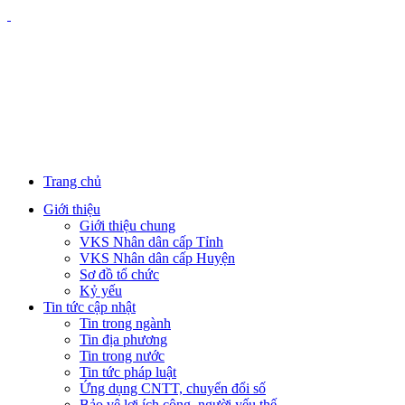
Trang chủ
Giới thiệu
Giới thiệu chung
VKS Nhân dân cấp Tỉnh
VKS Nhân dân cấp Huyện
Sơ đồ tổ chức
Kỷ yếu
Tin tức cập nhật
Tin trong ngành
Tin địa phương
Tin trong nước
Tin tức pháp luật
Ứng dụng CNTT, chuyển đổi số
Bảo vệ lợi ích công, người yếu thế