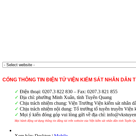
CỔNG THÔNG TIN ĐIỆN TỬ VIỆN KIỂM SÁT NHÂN DÂN 
✓
Điện thoại: 0207.3 822 830 – Fax: 0207.3 821 855
✓
Địa chỉ: phường Minh Xuân, tỉnh Tuyên Quang
✓
Chịu trách nhiệm chung: Viện Trưởng Viện kiểm sát nhân d
✓
Chịu trách nhiệm nội dung: Tổ trưởng tổ tuyên truyền Viện 
✓
Mọi ý kiến đóng góp vui lòng gửi về địa chỉ: info@vkstuye
Mọi hành động sử dụng thông tin đăng tải trên website của Viện kiểm sát nhân dân tỉnh Tuyên Q
Xem bản: Desktop |
Mobile