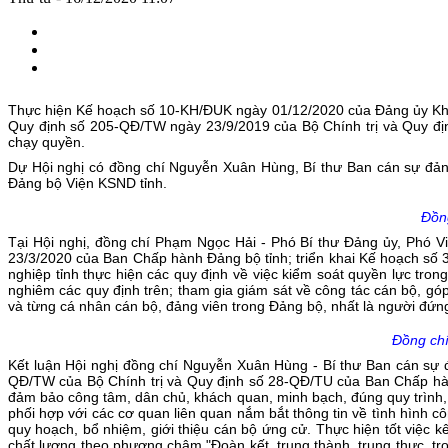
Thực hiện Kế hoạch số 10-KH/ĐUK ngày 01/12/2020 của Đảng ủy Khối 
Quy định số 205-QĐ/TW ngày 23/9/2019 của Bộ Chính trị và Quy đị
chạy quyền.
Dự Hội nghị có đồng chí Nguyễn Xuân Hùng, Bí thư Ban cán sự đản
Đảng bộ Viện KSND tỉnh.
Đồng
Tại Hội nghị, đồng chí Phạm Ngọc Hải - Phó Bí thư Đảng ủy, Phó V
23/3/2020 của Ban Chấp hành Đảng bộ tỉnh; triển khai Kế hoạch s
nghiệp tỉnh thực hiện các quy định về việc kiểm soát quyền lực tro
nghiêm các quy định trên; tham gia giám sát về công tác cán bộ, g
và từng cá nhân cán bộ, đảng viên trong Đảng bộ, nhất là người đứn
Đồng chí
Kết luận Hội nghị đồng chí Nguyễn Xuân Hùng - Bí thư Ban cán sự đ
QĐ/TW của Bộ Chính trị và Quy định số 28-QĐ/TU của Ban Chấp hành 
đảm bảo công tâm, dân chủ, khách quan, minh bạch, đúng quy trình,
phối hợp với các cơ quan liên quan nắm bắt thông tin về tình hình cô
quy hoạch, bổ nhiệm, giới thiệu cán bộ ứng cử. Thực hiện tốt việc 
chất lượng theo phương châm "Đoàn kết, trung thành, trung thực, tr