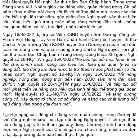
triệt Nghị quyết Hội nghị lần thứ năm Ban Chấp hành Trung ương
Đảng khoá XIII. Nhằm giúp các đảng viên, quần chúng trong Chi bộ
nắm vững những nội dung cốt lõi và những điểm mới trong các văn
kiện Hội nghị lần thứ năm; góp phần đưa Nghị quyết vào thực hiện
sâu rộng, hiệu quả trong cuộc sống, tăng cường đấu tranh chống
các quan điểm sai trái, thù địch, nhận thức lệch lạc.
Ngày 16/8/2022, tại trụ sở Viện KSND huyện Sơn Dương, đồng chí
Phạm Việt Hùng - Ủy viên Ban Chấp hành Đảng bộ huyện, Bí thư
Chi bộ, Viện trưởng Viện KSND huyện Sơn Dương đã quán triệt đến
toàn thể đảng viên và quần chúng trong Chi bộ Nghị quyết Hội nghị
lần thứ năm Ban Chấp hành Trung ương Đảng khoá XIII gồm: Nghị
quyết số 18-NQ/TW ngày 16/6/2022
“V
ề
ti
ếp tục đổi mới, hoàn thiện
thể chế, chính sách, nâng cao hiệu lực, hiệu quả quản lý và sử
dụng đất, tạo động lực đưa nước ta trở thành nước phát triển có thu
nhập cao"
; Nghị quyết số 19-NQ/TW ngày 16/6/2022 “
V
ề
nông
nghiệp, nông dân, nông thôn đến năm 2030, tầm nhìn đến năm
2045
”
; Nghị quyết số 20-NQ/TW ngày 16/6/2022
“Về
tiếp tục đổi
mới, phát triển và nâng cao hiệu quả kinh tế tập thể trong giai đoạn
mới
”
; Nghị quyết số 21-NQ/TW ngày 16/6/2022
“Về
tăng cường
củng cố, xây dựng tổ chức cơ sở đảng và nâng cao chất lượng đội
ngũ đảng viên trong giai đoạn mới
”
.
Tại Hội nghị, các đồng chí đảng viên, quần chúng trong đơn vị đã
chủ động nghiên cứu, học tập nội dung Nghị quyết. Tích cực thảo
luận đóng góp ý kiến tham gia xây dựng Chương trình hành động
thực hiện Nghị quyết của Chi bộ gắn với chức năng, nhiệm vụ đơn
vị tại địa phương đảm bảo thiết thực, hiệu quả.