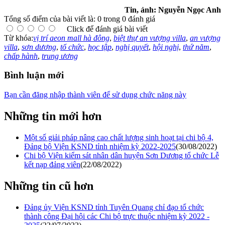
Tin, ảnh: Nguyễn Ngọc Anh
Tổng số điểm của bài viết là: 0 trong 0 đánh giá
Click để đánh giá bài viết
Từ khóa:
vị trí aeon mall hà đông
,
biệt thự an vượng villa
,
an vượng
villa
,
sơn dương
,
tổ chức
,
học tập
,
nghị quyết
,
hội nghị
,
thứ năm
,
chấp hành
,
trung ương
Bình luận mới
Bạn cần đăng nhập thành viên để sử dụng chức năng này
Những tin mới hơn
Một số giải pháp nâng cao chất lượng sinh hoạt tại chi bộ 4,
Đảng bộ Viện KSND tỉnh nhiệm kỳ 2022-2025
(30/08/2022)
Chi bộ Viện kiểm sát nhân dân huyện Sơn Dương tổ chức Lễ
kết nạp đảng viên
(22/08/2022)
Những tin cũ hơn
Đảng ủy Viện KSND tỉnh Tuyên Quang chỉ đạo tổ chức
thành công Đại hội các Chi bộ trực thuộc nhiệm kỳ 2022 -