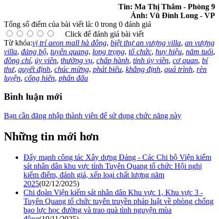
Tin: Ma Thị Thắm - Phòng 9
Ảnh: Vũ Đình Long - VP
Tổng số điểm của bài viết là: 0 trong 0 đánh giá
Click để đánh giá bài viết
Từ khóa:
vị trí aeon mall hà đông
,
biệt thự an vượng villa
,
an vượng
villa
,
đảng bộ
,
tuyên quang
,
long trọng
,
tổ chức
,
huy hiệu
,
năm tuổi
,
đồng chí
,
ủy viên
,
thường vụ
,
chấp hành
,
tỉnh ủy viên
,
cơ quan
,
bí
thư
,
quyết định
,
chúc mừng
,
phát biểu
,
khẳng định
,
quá trình
,
rèn
luyện
,
cống hiến
,
phấn đấu
Bình luận mới
Bạn cần đăng nhập thành viên để sử dụng chức năng này
Những tin mới hơn
Đẩy mạnh công tác Xây dựng Đảng - Các Chi bộ Viện kiểm
sát nhân dân khu vực tỉnh Tuyên Quang tổ chức Hội nghị
kiểm điểm, đánh giá, xếp loại chất lượng năm
2025
(02/12/2025)
Chi đoàn Viện kiểm sát nhân dân Khu vực 1, Khu vực 3 -
Tuyên Quang tổ chức tuyên truyền pháp luật về phòng chống
bạo lực học đường và trao quà tình nguyện mùa
đông
(19/11/2025)