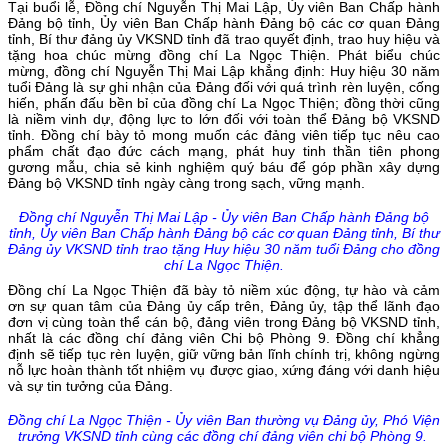
Tại buổi lễ, Đồng chí Nguyễn Thị Mai Lập, Ủy viên Ban Chấp hành
Đảng bộ tỉnh, Ủy viên Ban Chấp hành Đảng bộ các cơ quan Đảng
tỉnh, Bí thư đảng ủy VKSND tỉnh đã trao quyết định, trao huy hiệu và
tặng hoa chúc mừng đồng chí La Ngọc Thiện. Phát biểu chúc
mừng, đồng chí Nguyễn Thị Mai Lập khẳng định: Huy hiệu 30 năm
tuổi Đảng là sự ghi nhận của Đảng đối với quá trình rèn luyện, cống
hiến, phấn đấu bền bỉ của đồng chí La Ngọc Thiện; đồng thời cũng
là niềm vinh dự, động lực to lớn đối với toàn thể Đảng bộ VKSND
tỉnh. Đồng chí bày tỏ mong muốn các đảng viên tiếp tục nêu cao
phẩm chất đạo đức cách mạng, phát huy tinh thần tiên phong
gương mẫu, chia sẻ kinh nghiệm quý báu để góp phần xây dựng
Đảng bộ VKSND tỉnh ngày càng trong sạch, vững mạnh.
Đồng chí Nguyễn Thị Mai Lập - Ủy viên Ban Chấp hành Đảng bộ
tỉnh, Ủy viên Ban Chấp hành Đảng bộ các cơ quan Đảng tỉnh, Bí thư
Đảng ủy VKSND tỉnh trao tặng Huy hiệu 30 năm tuổi Đảng cho đồng
chí La Ngọc Thiện.
Đồng chí La Ngọc Thiện đã bày tỏ niềm xúc động, tự hào và cảm
ơn sự quan tâm của Đảng ủy cấp trên, Đảng ủy, tập thể lãnh đạo
đơn vị cùng toàn thể cán bộ, đảng viên trong Đảng bộ VKSND tỉnh,
nhất là các đồng chí đảng viên Chi bộ Phòng 9. Đồng chí khẳng
định sẽ tiếp tục rèn luyện, giữ vững bản lĩnh chính trị, không ngừng
nỗ lực hoàn thành tốt nhiệm vụ được giao, xứng đáng với danh hiệu
và sự tin tưởng của Đảng.
Đồng chí La Ngọc Thiện - Ủy viên Ban thường vụ Đảng ủy, Phó Viện
trưởng VKSND tỉnh cùng các đồng chí đảng viên chi bộ Phòng 9.