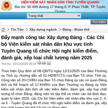
VIỆN KIỂM SÁT NHÂN DÂN TỈNH TUYÊN QUANG
Địa chỉ: Số 499 đường 17 tháng 8, P. Phan Thiết, TP. Tuyên
Quang
Tin Tức
Xây dựng ngành
Đảng - Đoàn thể
Đẩy mạnh công tác Xây dựng Đảng - Các Chi
bộ Viện kiểm sát nhân dân khu vực tỉnh
Tuyên Quang tổ chức Hội nghị kiểm điểm,
đánh giá, xếp loại chất lượng năm 2025
Thứ ba - 02/12/2025 08:34
Thực hiện Quy định số 08-QĐ/TU ngày 12/11/2025 của Ban Thường
vụ Tỉnh ủy, Hướng dẫn số 01-HD/BTCTU của Ban Tổ chức Tỉnh ủy,
Công văn số 20-CV/ĐU của Ban Tổ chức Đảng ủy các cơ quan Đảng
tỉnh và Kế hoạch số 17-KH/ĐU của Ban Thường vụ Đảng ủy Viện
kiểm sát nhân dân tỉnh về việc kiểm điểm, đánh giá, xếp loại chất
lượng tổ chức Đảng, đảng viên và tập thể cá nhân cán bộ lãnh đạo,
quản lý năm 2025, các Chi bộ Viện kiểm sát nhân dân khu vực 2, 4,
và 5 - Tuyên Quang đã tổ chức Hội nghị kiểm điểm và đánh giá, xếp
loại chất lượng tập thể Chi bộ và đảng viên.