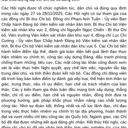
Các Hội nghị được tổ chức nghiêm túc, dân chủ và đúng quy định
trong các ngày 27 và 28/11/2025, Các Hội nghị có sự tham gia của
các đồng chí Bí thư Chi bộ: Đồng chí Phạm Anh Tuấn - Ủy viên Ban
Chấp hành Đảng bộ Viện kiểm sát nhân dân tỉnh, Bí thư Chi bộ Viện
kiểm sát nhân khu vực 2, Đồng chí Nguyễn Ngọc Chiến - Bí thư Chi
bộ, Viện trưởng Viện kiểm sát nhân dân khu vực 4, đồng chí Lục Chí
Cường - Ủy viên Ban Chấp hành Đảng bộ Viện kiểm sát nhân dân
tỉnh, Bí thư Chi bộ Viện kiểm sát nhân dân khu vực 5. Các Chi bộ tiến
hành kiểm điểm tập thể, đánh giá toàn diện kết quả lãnh đạo thực
hiện nhiệm vụ chính trị, công tác xây dựng Đảng, đấu tranh phòng
chống tham nhũng, tiêu cực. Các mặt công tác khác cũng được xem
xét là việc thực hiện Nghị quyết, quy chế làm việc, nguyên tắc tập
trung dân chủ, và tinh thần đoàn kết nội bộ. Các đồng chí đảng viên
đã trình bày bản kiểm điểm tự đánh giá xếp loại, thể hiện tinh thần tự
giác, trung thực, nêu rõ ưu điểm, hạn chế và trách nhiệm của bản
thân. Các ý kiến tham gia thảo luận đều mang tính xây dựng, thẳng
thắn, chỉ rõ ưu điểm, hạn chế và nguyên nhân, đồng thời đưa ra
phương hướng, giải pháp khắc phục nhằm nâng cao chất lượng
công tác. Nhờ sự đoàn kết, thống nhất và nỗ lực lãnh đạo, chỉ đạo
trong việc thực hiện nhiệm vụ chính trị tại địa phương, hoàn thành
đạt và vượt nhiều chỉ tiêu công tác do Quốc hội, Ngành giao, các Chi
bộ đã đạt được những kết quả đáng ghi nhận. Kết thúc Hội nghị, các
đồng chí chủ trì đã ghi nhận tinh thần làm việc nghiêm túc của tập