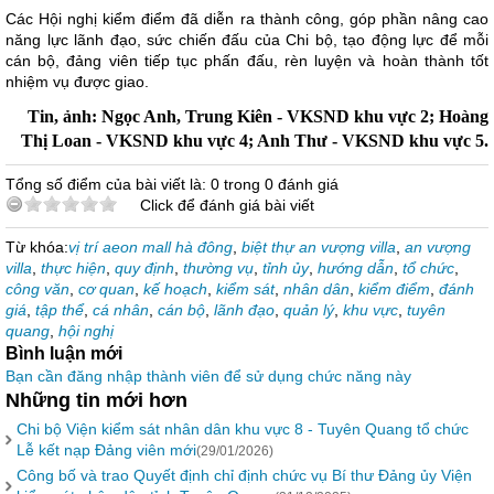
Các Hội nghị kiểm điểm đã diễn ra thành công, góp phần nâng cao
năng lực lãnh đạo, sức chiến đấu của Chi bộ, tạo động lực để mỗi
cán bộ, đảng viên tiếp tục phấn đấu, rèn luyện và hoàn thành tốt
nhiệm vụ được giao.
Tin, ảnh: Ngọc Anh, Trung Kiên - VKSND khu vực 2; Hoàng
Thị Loan - VKSND khu vực 4; Anh Thư - VKSND khu vực 5.
Tổng số điểm của bài viết là: 0 trong 0 đánh giá
Click để đánh giá bài viết
Từ khóa:
vị trí aeon mall hà đông
,
biệt thự an vượng villa
,
an vượng
villa
,
thực hiện
,
quy định
,
thường vụ
,
tỉnh ủy
,
hướng dẫn
,
tổ chức
,
công văn
,
cơ quan
,
kế hoạch
,
kiểm sát
,
nhân dân
,
kiểm điểm
,
đánh
giá
,
tập thể
,
cá nhân
,
cán bộ
,
lãnh đạo
,
quản lý
,
khu vực
,
tuyên
quang
,
hội nghị
Bình luận mới
Bạn cần đăng nhập thành viên để sử dụng chức năng này
Những tin mới hơn
Chi bộ Viện kiểm sát nhân dân khu vực 8 - Tuyên Quang tổ chức
Lễ kết nạp Đảng viên mới
(29/01/2026)
Công bố và trao Quyết định chỉ định chức vụ Bí thư Đảng ủy Viện