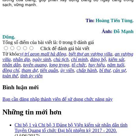
sạch, vững mạnh.
Tin:
Hoàng Tiến Tùng.
Ảnh:
Đỗ Mạnh
Dũng.
Tổng số điểm của bài viết là: 0 trong 0 đánh giá
Click để đánh giá bài viết
Từ khóa:
vị trí aeon mall hà đông
,
biệt thự an vượng villa
,
an vượng
villa
,
nhân dịp
,
ngày sinh
,
chủ tịch
,
chí minh
,
đảng bộ
,
kiểm sát
,
nhân dân
,
tuyên quang
,
long trọng
,
tổ chức
,
huy hiệu
,
năm tuổi
,
đồng chí
,
tham dự
,
tiến quân
,
ủy viên
,
chấp hành
,
bí thư
,
cán sự
,
toàn thể
,
tỉnh ủy viên
Bình luận mới
Bạn cần đăng nhập thành viên để sử dụng chức năng này
Những tin mới hơn
Chi bộ 1 và Chi bộ 3 Đảng bộ Viện kiểm sát nhân dân tỉnh
Tuyên Quang tổ chức Đại hội nhiệm kỳ 2017 - 2020.
(14/06/2017)