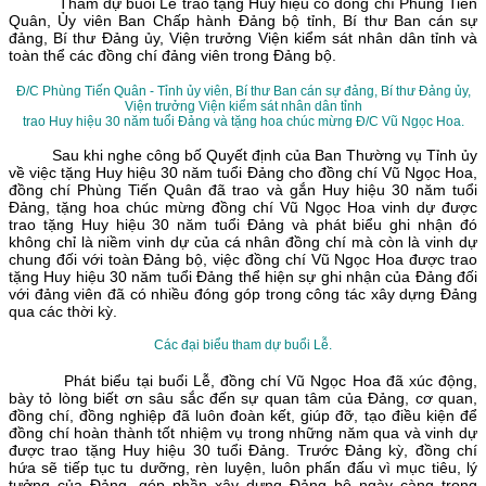
Tham dự buổi Lễ trao tặng Huy hiệu có đồng chí Phùng Tiến
Quân, Ủy viên Ban Chấp hành Đảng bộ tỉnh, Bí thư Ban cán sự
đảng, Bí thư Đảng ủy, Viện trưởng Viện kiểm sát nhân dân tỉnh và
toàn thể các đồng chí đảng viên trong Đảng bộ.
Đ/C Phùng Tiến Quân - Tỉnh ủ
y viên, Bí thư Ban cán sự đảng, Bí thư Đảng ủy,
Viện trưởng Viện kiểm sát nhân dân tỉnh
trao Huy hiệu 30 năm tuổi Đảng và tặng hoa chúc mừng Đ/C Vũ Ngọc Hoa.
Sau khi nghe công bố Quyết định của Ban Thường vụ Tỉnh ủy
về việc tặng Huy hiệu 30 năm tuổi Đảng cho đồng chí Vũ Ngọc Hoa,
đồng chí Phùng Tiến Quân đã trao và gắn Huy hiệu 30 năm tuổi
Đảng, tặng hoa chúc mừng đồng chí Vũ Ngọc Hoa vinh dự được
trao tặng Huy hiệu 30 năm tuổi Đảng và phát biểu ghi nhận đó
không chỉ là niềm vinh dự của cá nhân đồng chí mà còn là vinh dự
chung đối với toàn Đảng bộ, việc đồng chí Vũ Ngọc Hoa được trao
tặng Huy hiệu 30 năm tuổi Đảng thể hiện sự ghi nhận của Đảng đối
với đảng viên đã có nhiều đóng góp trong công tác xây dựng Đảng
qua các thời kỳ.
Các đại biểu tham dự buổi Lễ.
Phát biểu tại buổi Lễ, đồng chí Vũ Ngọc Hoa đã xúc động,
bày tỏ lòng biết ơn sâu sắc đến sự quan tâm của Đảng, cơ quan,
đồng chí, đồng nghiệp đã luôn đoàn kết, giúp đỡ, tạo điều kiện để
đồng chí hoàn thành tốt nhiệm vụ trong những năm qua và vinh dự
được trao tặng Huy hiệu 30 tuổi Đảng. Trước Đảng kỳ, đồng chí
hứa sẽ tiếp tục tu dưỡng, rèn luyện, luôn phấn đấu vì mục tiêu, lý
tưởng của Đảng, góp phần xây dựng Đảng bộ ngày càng trong