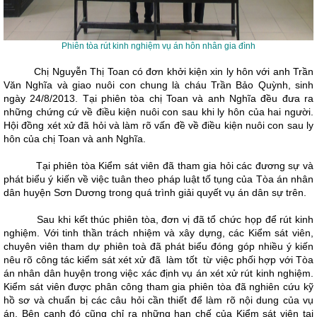
Phiên tòa rút kinh nghiệm vụ án hôn nhân gia đình
Chị Nguyễn Thị Toan có đơn khởi kiện xin ly hôn với anh Trần
Văn Nghĩa và giao nuôi con chung là cháu Trần Bảo Quỳnh, sinh
ngày 24/8/2013. Tại phiên tòa chị Toan và anh Nghĩa đều đưa ra
những chứng cứ về điều kiện nuôi con sau khi ly hôn của hai người.
Hội đồng xét xử đã hỏi và làm rõ vấn đề về điều kiện nuôi con sau ly
hôn của chị Toan và anh Nghĩa.
Tại phiên tòa Kiểm sát viên đã tham gia hỏi các đương sự và
phát biểu ý kiến về việc tuân theo pháp luật tố tụng của Tòa án nhân
dân huyện Sơn Dương trong quá trình giải quyết vụ án dân sự trên.
Sau khi kết thúc phiên tòa, đơn vị đã tổ chức họp để rút kinh
nghiệm. Với tinh thần trách nhiệm và xây dựng, các Kiểm sát viên,
chuyên viên tham dự phiên toà đã phát biểu đóng góp nhiều ý kiến
nêu rõ công tác kiểm sát xét xử đã làm tốt từ việc phối hợp với Tòa
án nhân dân huyện trong việc xác định vụ án xét xử rút kinh nghiệm.
Kiểm sát viên được phân công tham gia phiên tòa đã nghiên cứu kỹ
hồ sơ và chuẩn bị các câu hỏi cần thiết để làm rõ nội dung của vụ
án. Bên cạnh đó cũng chỉ ra những hạn chế của Kiểm sát viên tại