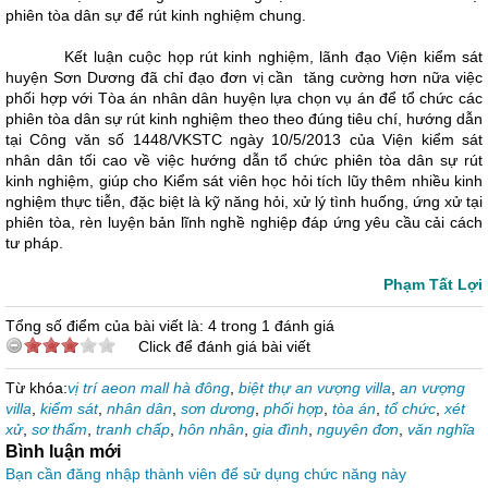
phiên tòa dân sự để rút kinh nghiệm chung.
Kết luận cuộc họp rút kinh nghiệm, lãnh đạo Viện kiểm sát
huyện Sơn Dương đã chỉ đạo đơn vị cần tăng cường hơn nữa việc
phối hợp với Tòa án nhân dân huyện lựa chọn vụ án để tổ chức các
phiên tòa dân sự rút kinh nghiệm theo theo đúng tiêu chí, hướng dẫn
tại Công văn số 1448/VKSTC ngày 10/5/2013 của Viện kiểm sát
nhân dân tối cao về việc hướng dẫn tổ chức phiên tòa dân sự rút
kinh nghiệm, giúp cho Kiểm sát viên học hỏi tích lũy thêm nhiều kinh
nghiệm thực tiễn, đặc biệt là kỹ năng hỏi, xử lý tình huống, ứng xử tại
phiên tòa, rèn luyện bản lĩnh nghề nghiệp đáp ứng yêu cầu cải cách
tư pháp.
Phạm Tất Lợi
Tổng số điểm của bài viết là: 4 trong 1 đánh giá
Click để đánh giá bài viết
Từ khóa:
vị trí aeon mall hà đông
,
biệt thự an vượng villa
,
an vượng
villa
,
kiểm sát
,
nhân dân
,
sơn dương
,
phối hợp
,
tòa án
,
tổ chức
,
xét
xử
,
sơ thẩm
,
tranh chấp
,
hôn nhân
,
gia đình
,
nguyên đơn
,
văn nghĩa
Bình luận mới
Bạn cần đăng nhập thành viên để sử dụng chức năng này