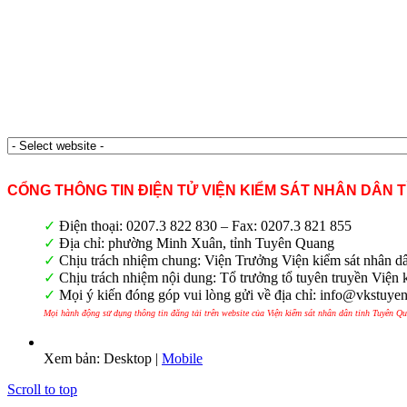
CỔNG THÔNG TIN ĐIỆN TỬ VIỆN KIỂM SÁT NHÂN DÂN 
✓
Điện thoại: 0207.3 822 830 – Fax: 0207.3 821 855
✓
Địa chỉ: phường Minh Xuân, tỉnh Tuyên Quang
✓
Chịu trách nhiệm chung: Viện Trưởng Viện kiểm sát nhân d
✓
Chịu trách nhiệm nội dung: Tổ trưởng tổ tuyên truyền Viện 
✓
Mọi ý kiến đóng góp vui lòng gửi về địa chỉ: info@vkstuye
Mọi hành động sử dụng thông tin đăng tải trên website của Viện kiểm sát nhân dân tỉnh Tuyên Q
Xem bản: Desktop |
Mobile
Scroll to top