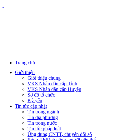
Trang chủ
Giới thiệu
Giới thiệu chung
VKS Nhân dân cấp Tỉnh
VKS Nhân dân cấp Huyện
Sơ đồ tổ chức
Kỷ yếu
Tin tức cập nhật
Tin trong ngành
Tin địa phương
Tin trong nước
Tin tức pháp luật
Ứng dụng CNTT, chuyển đổi số
Bảo vệ lợi ích công, người yếu thế