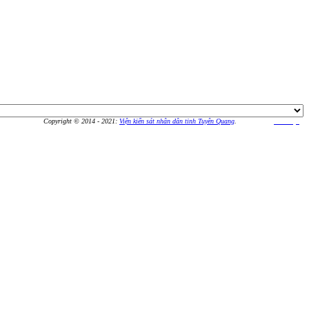
Copyright © 2014 - 2021:
Viện kiển sát nhân dân tỉnh Tuyên Quang
.
Thiết kế bởi
An Vượng