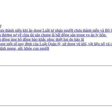
ự
ưa thành niên khi áp dụng Luật tư pháp người chưa thành niên và Bộ l
 đương sự về chia tài sản chung là bất động sản trong vụ án ly hôn.
 động ủng hộ đồng bào khắc phục thiệt hại do bão lũ
ng một số quy định của Luật Quản lý, sử dụng vũ khí, vật liệu nổ và c
 tính mạng, sức khỏe con người