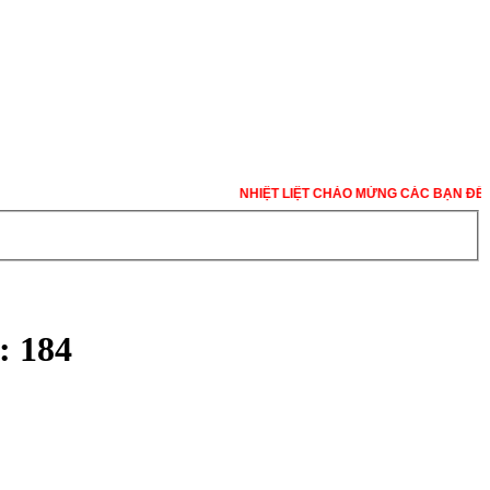
NHIỆT LIỆT CHÀO MỪNG CÁC BẠN ĐẾN VỚI
 184