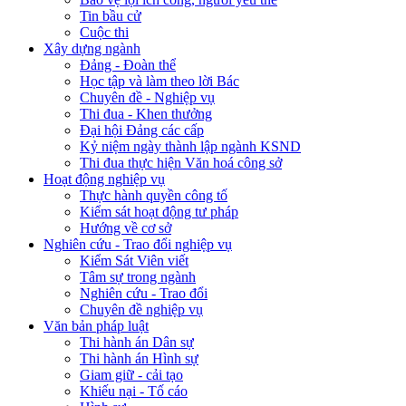
Tin bầu cử
Cuộc thi
Xây dựng ngành
Đảng - Đoàn thể
Học tập và làm theo lời Bác
Chuyên đề - Nghiệp vụ
Thi đua - Khen thưởng
Đại hội Đảng các cấp
Kỷ niệm ngày thành lập ngành KSND
Thi đua thực hiện Văn hoá công sở
Hoạt động nghiệp vụ
Thực hành quyền công tố
Kiểm sát hoạt động tư pháp
Hướng về cơ sở
Nghiên cứu - Trao đổi nghiệp vụ
Kiểm Sát Viên viết
Tâm sự trong ngành
Nghiên cứu - Trao đổi
Chuyên đề nghiệp vụ
Văn bản pháp luật
Thi hành án Dân sự
Thi hành án Hình sự
Giam giữ - cải tạo
Khiếu nại - Tố cáo