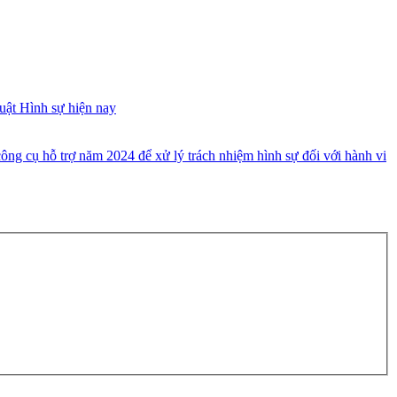
uật Hình sự hiện nay
ông cụ hỗ trợ năm 2024 để xử lý trách nhiệm hình sự đối với hành vi