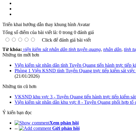
Triển khai hưởng dẫn thay khung hình Avatar
Tổng số điểm của bài viết là: 0 trong 0 đánh giá
Click để đánh giá bài viết
Từ khóa:
viện kiểm sát nhân dân tỉnh tuyên quang
,
nhân dân
,
tỉnh t
Những tin mới hơn
Viện kiểm sát nhân dân tỉnh Tuyên Quang tiến hành trực tiếp k
Phòng 1 Viện KSND tỉnh Tuyên Quang trực tiếp kiểm sát việc ti
(21/01/2026)
Những tin cũ hơn
VKSND khu vực 3 - Tuyên Quang tiến hành trực tiếp kiểm sát
Viện kiểm sát nhân dân khu vực 8 - Tuyên Quang phối hợp tổ 
Ý kiến bạn đọc
Xem phản hồi
--
Gửi phản hồi