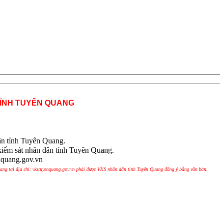
TỈNH TUYÊN QUANG
ân tỉnh Tuyên Quang.
kiểm sát nhân dân tỉnh Tuyên Quang.
nquang.gov.vn
uang tại địa chỉ: vkstuyenquang.gov.vn phải được VKS nhân dân tỉnh Tuyên Quang đồng ý bằng văn bản.