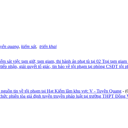
uyên quang
,
kiểm sát
,
triển khai
iểm sát việc tạm giữ, tạm giam, thi hành án phạt tù tại 02 Trại tạm gi
ếp nhận, giải quyết tố giác, tin báo về tội phạm tại phòng CSĐT tội 
 nguồn tin về tội phạm tại Hạt Kiểm lâm khu vực V - Tuyên Quang
- 
chức phiên tòa giả định tuyên truyền pháp luật tại trường THPT Đồng