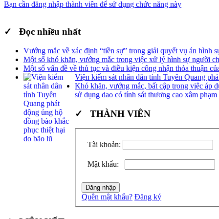
Bạn cần đăng nhập thành viên để sử dụng chức năng này
✓ Đọc nhiều nhất
Vướng mắc về xác định “tiền sự” trong giải quyết vụ án hình s
Một số khó khăn, vướng mắc trong việc xử lý hình sự người ch
Một số vấn đề về thủ tục và điều kiện công nhận thỏa thuận của
Viện kiểm sát nhân dân tỉnh Tuyên Quang phát
Khó khăn, vướng mắc, bất cập trong việc áp dụ
sử dụng dao có tính sát thương cao xâm phạm
✓ THÀNH VIÊN
Tài khoản:
Mật khẩu:
Quên mật khẩu?
Đăng ký