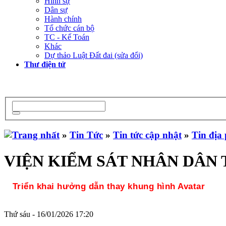
Hình sự
Dân sự
Hành chính
Tổ chức cán bộ
TC - Kế Toán
Khác
Dự thảo Luật Đất đai (sửa đổi)
Thư điện tử
»
Tin Tức
»
Tin tức cập nhật
»
Tin địa
VIỆN KIỂM SÁT NHÂN DÂN T
Triển khai hưởng dẫn thay khung hình Avatar
Thứ sáu - 16/01/2026 17:20