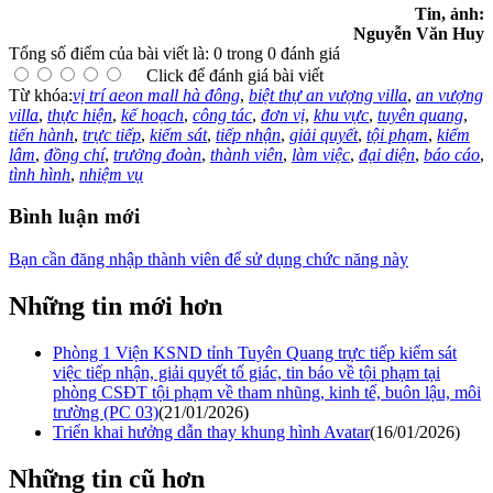
Tin, ảnh:
Nguyễn Văn Huy
Tổng số điểm của bài viết là: 0 trong 0 đánh giá
Click để đánh giá bài viết
Từ khóa:
vị trí aeon mall hà đông
,
biệt thự an vượng villa
,
an vượng
villa
,
thực hiện
,
kế hoạch
,
công tác
,
đơn vị
,
khu vực
,
tuyên quang
,
tiến hành
,
trực tiếp
,
kiểm sát
,
tiếp nhận
,
giải quyết
,
tội phạm
,
kiểm
lâm
,
đồng chí
,
trưởng đoàn
,
thành viên
,
làm việc
,
đại diện
,
báo cáo
,
tình hình
,
nhiệm vụ
Bình luận mới
Bạn cần đăng nhập thành viên để sử dụng chức năng này
Những tin mới hơn
Phòng 1 Viện KSND tỉnh Tuyên Quang trực tiếp kiểm sát
việc tiếp nhận, giải quyết tố giác, tin báo về tội phạm tại
phòng CSĐT tội phạm về tham nhũng, kinh tế, buôn lậu, môi
trường (PC 03)
(21/01/2026)
Triển khai hưởng dẫn thay khung hình Avatar
(16/01/2026)
Những tin cũ hơn