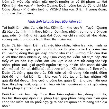
kiểm sát việc tiếp nhận, giải quyết nguồn tin về tội phạm tại Hạt
Kiểm lâm khu vực V - Tuyên Quang. Đoàn công tác do đồng chí Ma
Công Đằng - Phó viện trưởng VKSND khu vực 3 làm Trưởng đoàn,
cùng các thành viên.
Hình ảnh tại buổi trực tiếp kiểm sát
Tại buổi làm việc, đại diện Hạt Kiểm lâm khu vực V - Tuyên Quang
đã báo cáo tình hình thực hiện chức năng, nhiệm vụ trong thời gian
qua, nêu rõ những kết quả đạt được và chỉ ra một số khó khăn,
vướng mắc trong quá trình thực thi nhiệm vụ.
Đoàn đã tiến hành kiểm sát việc tiếp nhận, kiểm tra, xác minh và
việc lập hồ sơ giải quyết nguồn tin về tội phạm của Hạt kiểm lâm
khu vực V, đồng thời giải đáp những khó khăn, vướng mắc của đơn
vị khi thực hiện nhiệm vụ này. Qua công tác kiểm sát trực tiếp cho
thấy về cơ bản Hạt kiểm lâm khu vực V đã làm tốt công tác tiếp
nhận, phân loại, giải quyết nguồn tin; tuy nhiên bên cạnh đó vẫn
còn một số tồn tại, thiếu sót đã được chỉ ra. Kết thúc buổi làm việc,
Đoàn đã thông qua dự thảo Kết luận có nội dung kiến nghị, đồng
thời đề nghị Hạt kiểm lâm khu vực V tiếp tục phát huy những kết
quả đã đạt được, tăng cường công tác quản lý, nâng cao hiệu quả
thực thi pháp luật, góp phần bảo vệ tài nguyên rừng và giữ vững
trật tự pháp luật trên địa bàn.
Buổi kiểm sát trực tiếp được thực hiện nghiêm túc, đúng trình tự,
thủ tục theo quy định của pháp luật, góp phần nâng cao hiệu quả
công tác kiểm sát và phối hợp giữa các cơ quan chức năng trên địa
bàn./.