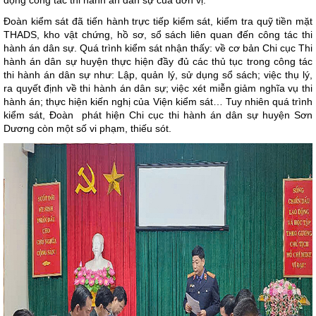
động công tác thi hành án dân sự của đơn vị.
Đoàn kiểm sát đã tiến hành trực tiếp kiểm sát, kiểm tra quỹ tiền mặt
THADS, kho vật chứng, hồ sơ, sổ sách liên quan đến công tác thi
hành án dân sự. Quá trình kiểm sát nhận thấy: về cơ bản Chi cục Thi
hành án dân sự huyện thực hiện đầy đủ các thủ tục trong công tác
thi hành án dân sự như: Lập, quản lý, sử dụng sổ sách; việc thụ lý,
ra quyết định về thi hành án dân sự; việc xét miễn giảm nghĩa vụ thi
hành án; thực hiện kiến nghị của Viện kiểm sát… Tuy nhiên quá trình
kiểm sát, Đoàn phát hiện Chi cục thi hành án dân sự huyện Sơn
Dương còn một số vi phạm, thiếu sót.