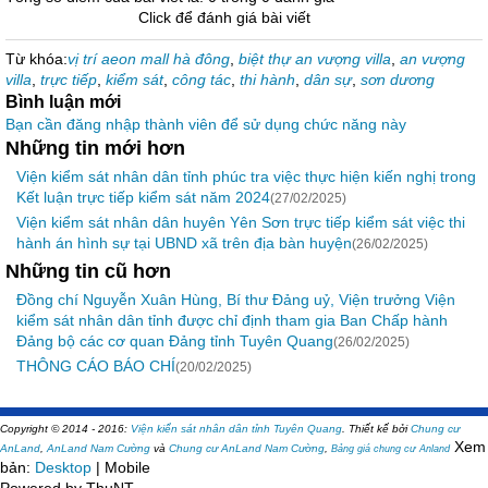
Click để đánh giá bài viết
Từ khóa:
vị trí aeon mall hà đông
,
biệt thự an vượng villa
,
an vượng
villa
,
trực tiếp
,
kiểm sát
,
công tác
,
thi hành
,
dân sự
,
sơn dương
Bình luận mới
Bạn cần đăng nhập thành viên để sử dụng chức năng này
Những tin mới hơn
Viện kiểm sát nhân dân tỉnh phúc tra việc thực hiện kiến nghị trong
Kết luận trực tiếp kiểm sát năm 2024
(27/02/2025)
Viện kiểm sát nhân dân huyên Yên Sơn trực tiếp kiểm sát việc thi
hành án hình sự tại UBND xã trên địa bàn huyện
(26/02/2025)
Những tin cũ hơn
Đồng chí Nguyễn Xuân Hùng, Bí thư Đảng uỷ, Viện trưởng Viện
kiểm sát nhân dân tỉnh được chỉ định tham gia Ban Chấp hành
Đảng bộ các cơ quan Đảng tỉnh Tuyên Quang
(26/02/2025)
THÔNG CÁO BÁO CHÍ
(20/02/2025)
Copyright © 2014 - 2016:
Viện kiển sát nhân dân tỉnh Tuyên Quang
.
Thiết kế bởi
Chung cư
Xem
AnLand
,
AnLand Nam Cường
và
Chung cư AnLand Nam Cường
,
Bảng giá chung cư Anland
bản:
Desktop
| Mobile