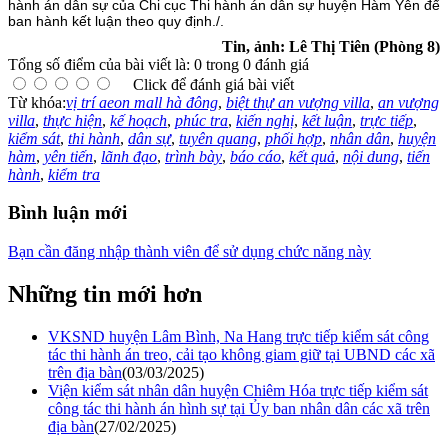
hành án dân sự của Chi cục Thi hành án dân sự huyện Hàm Yên để
ban hành kết luận theo quy định./.
Tin, ảnh: Lê Thị Tiên (Phòng 8)
Tổng số điểm của bài viết là: 0 trong 0 đánh giá
Click để đánh giá bài viết
Từ khóa:
vị trí aeon mall hà đông
,
biệt thự an vượng villa
,
an vượng
villa
,
thực hiện
,
kế hoạch
,
phúc tra
,
kiến nghị
,
kết luận
,
trực tiếp
,
kiểm sát
,
thi hành
,
dân sự
,
tuyên quang
,
phối hợp
,
nhân dân
,
huyện
hàm
,
yên tiến
,
lãnh đạo
,
trình bày
,
báo cáo
,
kết quả
,
nội dung
,
tiến
hành
,
kiểm tra
Bình luận mới
Bạn cần đăng nhập thành viên để sử dụng chức năng này
Những tin mới hơn
VKSND huyện Lâm Bình, Na Hang trực tiếp kiểm sát công
tác thi hành án treo, cải tạo không giam giữ tại UBND các xã
trên địa bàn
(03/03/2025)
Viện kiểm sát nhân dân huyện Chiêm Hóa trực tiếp kiểm sát
công tác thi hành án hình sự tại Ủy ban nhân dân các xã trên
địa bàn
(27/02/2025)