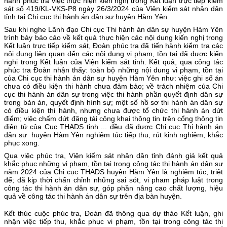
hành phúc tra việc thực hiện kiến nghị trong Kết luận trực tiếp kiểm
sát số 419/KL-VKS-P8 ngày 26/3/2024 của Viện kiểm sát nhân dân
tỉnh tại Chi cục thi hành án dân sự huyện Hàm Yên.
Sau khi nghe Lãnh đạo Chi cục Thi hành án dân sự huyện Hàm Yên
trình bày báo cáo về kết quả thực hiện các nội dung kiến nghị trong
Kết luận trực tiếp kiểm sát, Đoàn phúc tra đã tiến hành kiểm tra các
nội dung liên quan đến các nội dung vi phạm, tồn tại đã được kiến
nghị trong Kết luận của Viện kiểm sát tỉnh. Kết quả, qua công tác
phúc tra Đoàn nhận thấy: toàn bộ những nội dung vi phạm, tồn tại
của Chi cục thi hành án dân sự huyện Hàm Yên như: việc ghi sổ án
chưa có điều kiện thi hành chưa đảm bảo; về trách nhiệm của Chi
cục thi hành án dân sự trong việc thi hành phần quyết định dân sự
trong bản án, quyết định hình sự; một số hồ sơ thi hành án dân sự
có điều kiện thi hành, nhưng chưa được tổ chức thi hành án dứt
điểm; việc chấm dứt đăng tải công khai thông tin trên cổng thông tin
điện tử của Cục THADS tỉnh ... đều đã được Chi cục Thi hành án
dân sự huyện Hàm Yên nghiêm túc tiếp thu, rút kinh nghiệm, khắc
phục xong.
Qua việc phúc tra, Viện kiểm sát nhân dân tỉnh đánh giá kết quả
khắc phục những vi phạm, tồn tại trong công tác thi hành án dân sự
năm 2024 của Chi cục THADS huyện Hàm Yên là nghiêm túc, triệt
để; đã kịp thời chấn chỉnh những sai sót, vi pham pháp luật trong
công tác thi hành án dân sự, góp phần nâng cao chất lượng, hiệu
quả về công tác thi hành án dân sự trên địa bàn huyện.
Kết thúc cuộc phúc tra, Đoàn đã thông qua dự thảo Kết luận, ghi
nhận việc tiếp thu, khắc phục vi phạm, tồn tại trong công tác thi