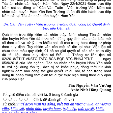
Tòa án nhân dân huyện Hàm Yên. Ngày 22/4/2021 Đoàn trực tiếp
kiểm sát do đồng chí Cấn Văn Tuấn - Viện trưởng Viện kiểm sát
nhân dân huyện Hàm Yên làm Trưởng đoàn đã tiến hành trực tiếp
kiểm sát tại Tòa án nhân dân huyện Hàm Yên.
Đ/c Cấn Văn Tuấn - Viện trưởng, Trưởng đoàn công bố Quyết định
trực tiếp kiểm sát
Quá trình trực tiếp kiểm sát nhân thấy: Nhìn chung Tòa án nhân
dân huyện Hàm Yên đã thực hiện đúng quy định của pháp luật, mở
sổ theo dõi và xử lý đơn khiếu nại, tố cáo trong hoạt động tư pháp
theo quy định. Tuy nhiên vẫn còn một số tồn tại như: Việc lập sổ
chưa theo mẫu quy định, 01 hồ sơ giải quyết tố cáo còn chưa đầy
đủ tài liệu theo quy định tại Điều 11 Thông tư liên tịch số
02/2018/TTLT-VKSTC-TATC-BCA-BQP-BTC-BNN&PTNT ngày
05/9/2018 của liên ngành. Tòa án nhân dân huyện Hàm Yên nhất
trí với nội dung tồn tại, đơn vị sẽ khắc phục, đồng thời rút kinh
nghiệm đảm bảo công tác giải quyết khiếu nại, tố cáo trong hoạt
động tư pháp trong thời gian tới được thực hiện đúng theo quy định
của pháp luật.
Tin: Nguyễn Văn Vương
Ảnh: Nhữ Hồng Quang
Tổng số điểm của bài viết là: 0 trong 0 đánh giá
Click để đánh giá bài viết
Từ khóa:
vị trí aeon mall hà đông
,
biệt thự an vượng villa
,
an vượng
villa
,
kiểm sát
,
nhân dân
,
huyện hàm
,
trực tiếp
,
giải quyết
,
khiếu