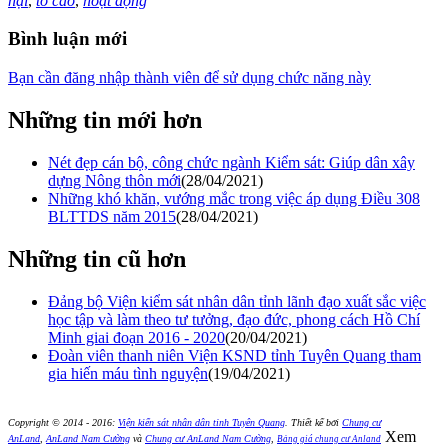
nại
,
tố cáo
,
hoạt động
Bình luận mới
Bạn cần đăng nhập thành viên để sử dụng chức năng này
Những tin mới hơn
Nét đẹp cán bộ, công chức ngành Kiểm sát: Giúp dân xây
dựng Nông thôn mới
(28/04/2021)
Những khó khăn, vướng mắc trong việc áp dụng Điều 308
BLTTDS năm 2015
(28/04/2021)
Những tin cũ hơn
Đảng bộ Viện kiểm sát nhân dân tỉnh lãnh đạo xuất sắc việc
học tập và làm theo tư tưởng, đạo đức, phong cách Hồ Chí
Minh giai đoạn 2016 - 2020
(20/04/2021)
Đoàn viên thanh niên Viện KSND tỉnh Tuyên Quang tham
gia hiến máu tình nguyện
(19/04/2021)
Copyright © 2014 - 2016:
Viện kiển sát nhân dân tỉnh Tuyên Quang
.
Thiết kế bởi
Chung cư
Xem
AnLand
,
AnLand Nam Cường
và
Chung cư AnLand Nam Cường
,
Bảng giá chung cư Anland