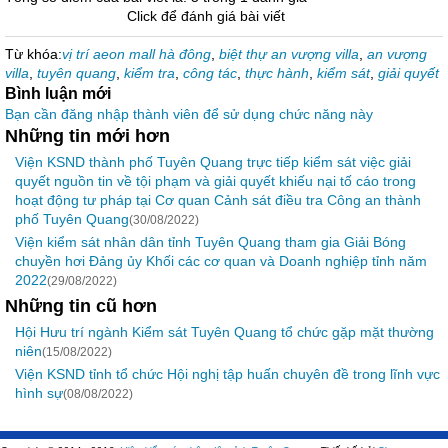
Click để đánh giá bài viết
Từ khóa:
vị trí aeon mall hà đông
,
biệt thự an vượng villa
,
an vượng
villa
,
tuyên quang
,
kiểm tra
,
công tác
,
thực hành
,
kiểm sát
,
giải quyết
Bình luận mới
Bạn cần đăng nhập thành viên để sử dụng chức năng này
Những tin mới hơn
Viện KSND thành phố Tuyên Quang trực tiếp kiểm sát việc giải
quyết nguồn tin về tội phạm và giải quyết khiếu nại tố cáo trong
hoạt động tư pháp tại Cơ quan Cảnh sát điều tra Công an thành
phố Tuyên Quang
(30/08/2022)
Viện kiểm sát nhân dân tỉnh Tuyên Quang tham gia Giải Bóng
chuyền hơi Đảng ủy Khối các cơ quan và Doanh nghiệp tỉnh năm
2022
(29/08/2022)
Những tin cũ hơn
Hội Hưu trí ngành Kiểm sát Tuyên Quang tổ chức gặp mặt thường
niên
(15/08/2022)
Viện KSND tỉnh tổ chức Hội nghị tập huấn chuyên đề trong lĩnh vực
hình sự
(08/08/2022)