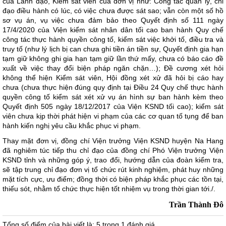
của Lãnh đạo, Kiểm sát viên của đơn vị như: Công tác quản lý, chỉ
đạo điều hành có lúc, có việc chưa được sát sao; vẫn còn một số hồ
sơ vụ án, vụ việc chưa đảm bảo theo Quyết định số 111 ngày
17/4/2020 của Viện kiểm sát nhân dân tối cao ban hành Quy chế
công tác thực hành quyền công tố, kiểm sát việc khởi tố, điều tra và
truy tố (như lý lịch bị can chưa ghi tiền án tiền sự, Quyết định gia hạn
tạm giữ không ghi gia hạn tạm giữ lần thứ mấy, chưa có báo cáo đề
xuất về việc thay đổi biện pháp ngăn chặn…); Đề cương xét hỏi
không thể hiện Kiểm sát viên, Hội đồng xét xử đã hỏi bị cáo hay
chưa (chưa thực hiện đúng quy định tại Điều 24 Quy chế thực hành
quyền công tố kiểm sát xét xử vụ án hình sự ban hành kèm theo
Quyết định 505 ngày 18/12/2017 của Viện KSND tối cao); kiểm sát
viên chưa kịp thời phát hiện vi phạm của các cơ quan tố tụng để ban
hành kiến nghị yêu cầu khắc phục vi phạm.
Thay mặt đơn vị, đồng chí Viện trưởng Viện KSND huyện Na Hang
đã nghiêm túc tiếp thu chỉ đạo của đồng chí Phó Viện trưởng Viện
KSND tỉnh và những góp ý, trao đổi, hướng dẫn của đoàn kiểm tra,
sẽ tập trung chỉ đạo đơn vị tổ chức rút kinh nghiệm, phát huy những
mặt tích cực, ưu điểm; đồng thời có biện pháp khắc phục các tồn tại,
thiếu sót, nhằm tổ chức thực hiện tốt nhiệm vụ trong thời gian tới./.
Trần Thành Đô
Tổng số điểm của bài viết là: 5 trong 1 đánh giá