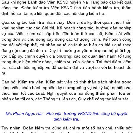
Sau khi nghe Lãnh đạo Viện KSND huyện Na Hang báo cáo kết quả
công tác. Đoàn kiểm tra Viện KSND tỉnh tiến hành kiểm tra, thẩm
định hồ sơ, tài liệu liên quan đến các nội dung kiểm tra.
Qua công tác kiểm tra nhận thấy: Đơn vị đã kịp thời quán triệt, triển
khai nghiêm túc các Chỉ thị, Kế hoạch công tác, hướng dẫn nghiệp
vụ của Viện kiểm sát cấp trên đến toàn thể cán bộ, Kiểm sát viên
trong đơn vị; chủ động xây dựng các Chương trình, Kế hoạch công
tác đối với tập thể, cá nhân và tổ chức thực hiện có hiệu quả theo
đúng nội dung đã đề ra. Duy trì thường xuyên mối quan hệ phối hợp
với Cấp ủy, chính quyền địa phương; các cơ quan tiến hành tố tụng
trong thực hiện chức năng, nhiệm vụ của Ngành. Tại thời điểm kiểm
tra, các chỉ tiêu nghiệp vụ đã cơ bản đạt và vượt so với kế hoạch đề
ra.
Cán bộ, Kiểm tra viên, Kiểm sát viên có tinh thần trách nhiệm trong
công việc; chấp hành nghiêm kỷ cương công vụ và kỷ luật nghiệp vụ;
thực hiện tốt các Luật, Nghị quyết của hội đồng thẩm phán Toà án
nhân dân tối cao, các Thông tư liên tịch, Quy chế công tác kiểm sát...
Đ/c Phạm Ngọc Hải - Phó viện trưởng VKSND tỉnh công bố quyết
định kiểm tra.
Tuy nhiên, Đoàn kiểm tra cũng đã chỉ ra một số hạn chế, thiếu sót