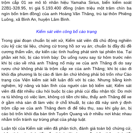
trộm cắp 01 xe mô tô nhãn hiệu Yamaha Sirius, biển kiểm soát
22B1-328.95, trị giá 5.193.400 đồng (năm triệu một trăm chín ba
ngìn bốn trăm đồng) của anh Hoàng Văn Thăng, trú tại thôn Phiêng
Luông, xã Bình An, huyện Lâm Bình.
Kiểm sát viên công bố cáo trạng
Trong giai đoạn chuẩn bị xét xử, Kiểm sát viên đã chủ động nghiên
cứu kỹ các tài liệu, chứng cứ trong hồ sơ vụ án; chuẩn bị đầy đủ đề
cương thẩm vấn, dự kiến các tình huống phát sinh tại phiên tòa. Tại
phần xét hỏi, bị cáo trình bày: Do uống rượu say từ hôm trước nên
khi bị cáo về nhà anh Thăng nổ máy xe của anh Thăng đi do say
rượu chứ không phải là trộm cắp xe của anh Thăng; khi bị cáo đi
khỏi địa phương là bị cáo đi làm ăn chứ không phải bỏ trốn như Cáo
trạng của Viện kiểm sát kết luận đối với bị cáo. Nhưng bằng kinh
nghiệm, kỹ năng và bản lĩnh của người cán bộ kiểm sát; Kiểm sát
viên đã đặt nhiều câu hỏi buộc bị cáo phải cúi đầu nhận tội: Do mới
ra tù không có việc làm, không có tiền chi tiêu, thấy anh Thăng để xe
ở gầm nhà sàn đi làm việc ở chỗ khuất, bị cáo đã nảy sinh ý định
trộm cắp xe của anh Thăng đem đi để tiêu thụ, sau khi gây án, bị
cáo bỏ trốn khỏi địa bàn tỉnh Tuyên Quang và ở nhiều nơi khác nhau
nhằm trốn tránh sự trừng phạt của pháp luật.
Luận tội của Kiểm sát viên đã phân tích, đánh giá toàn bộ chứng cứ,