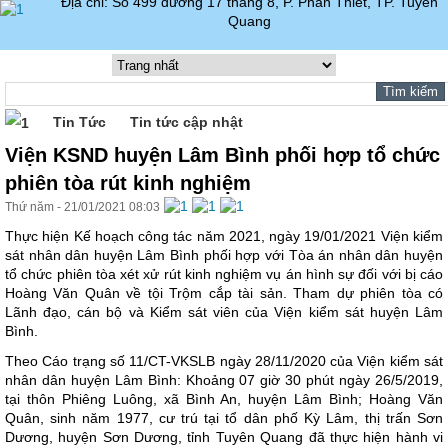
Địa chỉ: Số 499 đường 17 tháng 8, P. Phan Thiết, TP. Tuyên
Quang
Tin Tức
Tin tức cập nhật
Viện KSND huyện Lâm Bình phối hợp tổ chức
phiên tòa rút kinh nghiệm
Thứ năm - 21/01/2021 08:03
Thực hiện Kế hoạch công tác năm 2021, ngày 19/01/2021 Viện kiểm
sát nhân dân huyện Lâm Bình phối hợp với Tòa án nhân dân huyện
tổ chức phiên tòa xét xử rút kinh nghiệm vụ án hình sự đối với bị cáo
Hoàng Văn Quân về tội Trộm cắp tài sản. Tham dự phiên tòa có
Lãnh đạo, cán bộ và Kiểm sát viên của Viện kiểm sát huyện Lâm
Bình.
Theo Cáo trạng số 11/CT-VKSLB ngày 28/11/2020 của Viện kiểm sát
nhân dân huyện Lâm Bình: Khoảng 07 giờ 30 phút ngày 26/5/2019,
tại thôn Phiêng Luông, xã Bình An, huyện Lâm Bình; Hoàng Văn
Quân, sinh năm 1977, cư trú tại tổ dân phố Kỳ Lâm, thị trấn Sơn
Dương, huyện Sơn Dương, tỉnh Tuyên Quang đã thực hiện hành vi