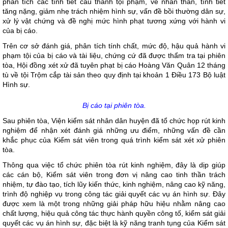
phân tích các tình tiết cấu thành tội phạm, về nhân thân, tình tiết
tăng nặng, giảm nhẹ trách nhiệm hình sự, vấn đề bồi thường dân sự,
xử lý vật chứng và đề nghị mức hình phạt tương xứng với hành vi
của bị cáo.
Trên cơ sở đánh giá, phân tích tính chất, mức độ, hậu quả hành vi
phạm tội của bị cáo và tài liệu, chứng cứ đã được thẩm tra tại phiên
tòa, Hội đồng xét xử đã tuyên phạt bị cáo Hoàng Văn Quân 12 tháng
tù về tội Trộm cắp tài sản theo quy định tại khoản 1 Điều 173 Bộ luật
Hình sự.
Bị cáo tại phiên tòa.
Sau phiên tòa, Viện kiểm sát nhân dân huyện đã tổ chức họp rút kinh
nghiệm để nhận xét đánh giá những ưu điểm, những vấn đề cần
khắc phục của Kiểm sát viên trong quá trình kiểm sát xét xử phiên
tòa.
Thông qua việc tổ chức phiên tòa rút kinh nghiệm, đây là dịp giúp
các cán bộ, Kiểm sát viên trong đơn vị nâng cao tinh thần trách
nhiệm, tự đào tạo, tích lũy kiến thức, kinh nghiệm, nâng cao kỹ năng,
trình độ nghiệp vụ trong công tác giải quyết các vụ án hình sự. Đây
được xem là một trong những giải pháp hữu hiệu nhằm nâng cao
chất lượng, hiệu quả công tác thực hành quyền công tố, kiểm sát giải
quyết các vụ án hình sự, đặc biệt là kỹ năng tranh tụng của Kiểm sát