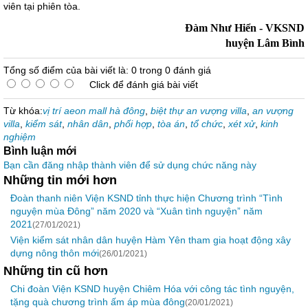
viên tại phiên tòa.
Đàm Như Hiển - VKSND
huyện Lâm Bình
Tổng số điểm của bài viết là: 0 trong 0 đánh giá
Click để đánh giá bài viết
Từ khóa:
vị trí aeon mall hà đông
,
biệt thự an vượng villa
,
an vượng
villa
,
kiểm sát
,
nhân dân
,
phối hợp
,
tòa án
,
tổ chức
,
xét xử
,
kinh
nghiệm
Bình luận mới
Bạn cần đăng nhập thành viên để sử dụng chức năng này
Những tin mới hơn
Đoàn thanh niên Viện KSND tỉnh thực hiện Chương trình “Tình
nguyện mùa Đông” năm 2020 và “Xuân tình nguyện” năm
2021
(27/01/2021)
Viện kiểm sát nhân dân huyện Hàm Yên tham gia hoạt động xây
dựng nông thôn mới
(26/01/2021)
Những tin cũ hơn
Chi đoàn Viện KSND huyện Chiêm Hóa với công tác tình nguyện,
tặng quà chương trình ấm áp mùa đông
(20/01/2021)