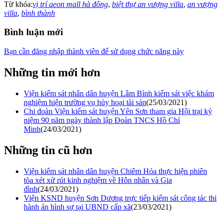
Từ khóa:
vị trí aeon mall hà đông
,
biệt thự an vượng villa
,
an vượng
villa
,
bình thành
Bình luận mới
Bạn cần đăng nhập thành viên để sử dụng chức năng này
Những tin mới hơn
Viện kiểm sát nhân dân huyện Lâm Bình kiểm sát việc khám
nghiệm hiện trường vụ hủy hoại tài sản
(25/03/2021)
Chi đoàn Viện kiểm sát huyện Yên Sơn tham gia Hội trại kỷ
niệm 90 năm ngày thành lập Đoàn TNCS Hồ Chí
Minh
(24/03/2021)
Những tin cũ hơn
Viện kiểm sát nhân dân huyện Chiêm Hóa thực hiện phiên
tòa xét xử rút kinh nghiệm về Hôn nhân và Gia
đình
(24/03/2021)
Viện KSND huyện Sơn Dương trực tiếp kiểm sát công tác thi
hành án hình sự tại UBND cấp xã
(23/03/2021)