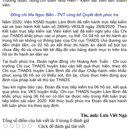
Trưởng đoàn, đồng chí Đàm Như Hiển - Kiểm sát Viên làm thành
viên.
Đồng chí Ma Ngọc Biền - PVT công bố Quyết định phúc tra
Năm 2020, Viện KSND huyện Lâm Bình đã tiến hành trực tiếp kiểm
sát và ban hành Kết luận số 289/KL-VKSLB ngày 28/8/2020. Theo
Kết luận trực tiếp kiểm sát Viện kiểm sát đã kiến nghị yêu cầu Chi
cục THADS khắc phục các vi phạm, cụ thể: Có 04 hồ sơ thi hành án
trong hồ sơ không có thông báo của Chi cục THADS cho đương sự
đến nhận tiền; có 02 hồ sơ kết thúc thi hành án đánh số bút lục
chưa đầy đủ và chưa liệt kê đầy đủ vào bảng danh mục in trên bìa
hồ sơ thi hành án dân sự.
Tại buổi phúc tra, Đoàn nghe đồng chí Hoàng Anh Tuấn - Chi cục
trưởng Chi cục THADS huyện báo cáo kết quả thực hiện, theo đó
Chi cục THADS huyện Lâm Bình đã chỉ đạo Chấp hành viên khắc
phục xong 06 hồ sơ có thiếu sót, tồn tại, chưa thực hiện đúng quy
định của pháp luật về thủ tục THADS.
Sau khi nghe báo cáo, Đoàn đã trực tiếp kiểm tra 06 hồ sơ, kết quả
qua phúc tra, VKS huyện thấy: Chi cục THADS huyện Lâm Bình đã
khắc phục xong 06 hồ sơ có tồn tại được nêu trong Kết luận trực
tiếp kiểm sát năm 2020. Kết thúc buổi phúc tra Đoàn đã ban hành
kết luận phúc tra theo quy định.
Tin, ảnh: Lưu Viết Ngà
Tổng số điểm của bài viết là: 0 trong 0 đánh giá
Click để đánh giá bài viết