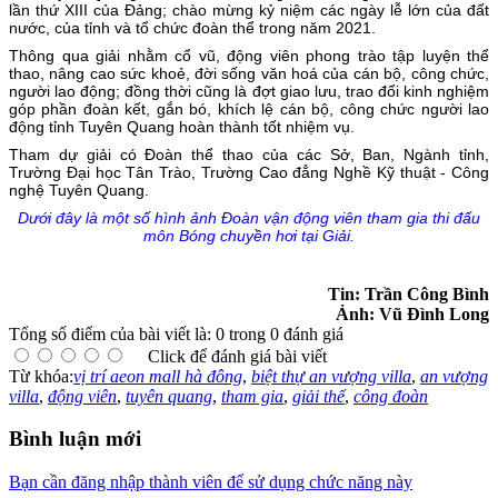
lần thứ XIII của Đảng; chào mừng kỷ niệm các ngày lễ lớn của đất
nước, của tỉnh và tổ chức đoàn thể trong năm 2021.
Thông qua giải nhằm cổ vũ, động viên phong trào tập luyện thể
thao, nâng cao sức khoẻ, đời sống văn hoá của cán bộ, công chức,
người lao động; đồng thời cũng là đợt giao lưu, trao đổi kinh nghiệm
góp phần đoàn kết, gắn bó, khích lệ cán bộ, công chức người lao
động tỉnh Tuyên Quang hoàn thành tốt nhiệm vụ.
Tham dự giải có Đoàn thể thao của các Sở, Ban, Ngành tỉnh,
Trường Đại học Tân Trào, Trường Cao đẳng Nghề Kỹ thuật - Công
nghệ Tuyên Quang.
Dưới đây là một số hình ảnh Đoàn vận động viên tham gia thi đấu
môn Bóng chuyền hơi tại Giải.
Tin: Trần Công Bình
Ảnh: Vũ Đình Long
Tổng số điểm của bài viết là: 0 trong 0 đánh giá
Click để đánh giá bài viết
Từ khóa:
vị trí aeon mall hà đông
,
biệt thự an vượng villa
,
an vượng
villa
,
động viên
,
tuyên quang
,
tham gia
,
giải thể
,
công đoàn
Bình luận mới
Bạn cần đăng nhập thành viên để sử dụng chức năng này