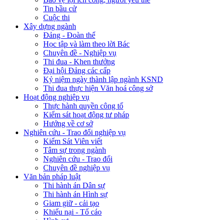
Tin bầu cử
Cuộc thi
Xây dựng ngành
Đảng - Đoàn thể
Học tập và làm theo lời Bác
Chuyên đề - Nghiệp vụ
Thi đua - Khen thưởng
Đại hội Đảng các cấp
Kỷ niệm ngày thành lập ngành KSND
Thi đua thực hiện Văn hoá công sở
Hoạt động nghiệp vụ
Thực hành quyền công tố
Kiểm sát hoạt động tư pháp
Hướng về cơ sở
Nghiên cứu - Trao đổi nghiệp vụ
Kiểm Sát Viên viết
Tâm sự trong ngành
Nghiên cứu - Trao đổi
Chuyên đề nghiệp vụ
Văn bản pháp luật
Thi hành án Dân sự
Thi hành án Hình sự
Giam giữ - cải tạo
Khiếu nại - Tố cáo