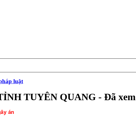
pháp luật
ỈNH TUYÊN QUANG - Đã xem:
gây án