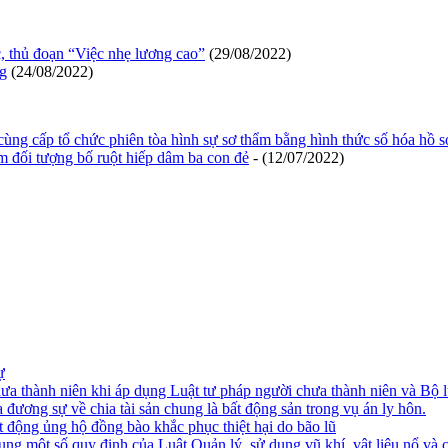
, thủ đoạn “Việc nhẹ lương cao”
(29/08/2022)
ng
(24/08/2022)
 cấp tổ chức phiên tòa hình sự sơ thẩm bằng hình thức số hóa hồ sơ,
am đối tượng bố ruột hiếp dâm ba con đẻ
- (12/07/2022)
ự
ưa thành niên khi áp dụng Luật tư pháp người chưa thành niên và Bộ l
 đương sự về chia tài sản chung là bất động sản trong vụ án ly hôn.
 động ủng hộ đồng bào khắc phục thiệt hại do bão lũ
ng một số quy định của Luật Quản lý, sử dụng vũ khí, vật liệu nổ và c