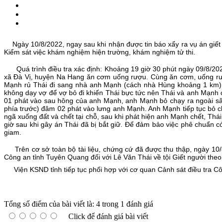
Ngày 10/8/2022, ngay sau khi nhận được tin báo xẩy ra vụ án giết 
Kiểm sát việc khám nghiệm hiện trường, khám nghiệm tử thi.
Quá trình điều tra xác định: Khoảng 19 giờ 30 phút ngày 09/8/202
xã Đà Vị, huyện Na Hang
ăn cơm uống rượu. Cùng ăn cơm, uống rư
Mạnh rủ Thái đi sang nhà anh Mạnh (cách nhà Hùng khoảng 1 km) đ
không dạy vợ để vợ bỏ đi khiến Thái bực tức nên Thái và anh Mạnh có
01 phát vào sau hông của anh Mạnh, anh Mạnh bỏ chạy ra ngoài sân
phía trước) đâm 02 phát vào lưng anh Mạnh. Anh Mạnh tiếp tục bỏ c
ngã xuống đất và chết tại chỗ, sau khi phát hiện anh Mạnh chết, Thá
giờ sau khi gây án Thái đã bị bắt giữ. Để đảm bảo việc phê chuẩn có
giam.
Trên cơ sở toàn bộ tài liệu, chứng cứ đã được thu thập, ngày 10/
Công an tỉnh Tuyên Quang đối với Lê Văn Thái về tội Giết người theo
Viện KSND tỉnh tiếp tục phối hợp với cơ quan Cảnh sát điều tra Côn
Tổng số điểm của bài viết là: 4 trong 1 đánh giá
Click để đánh giá bài viết