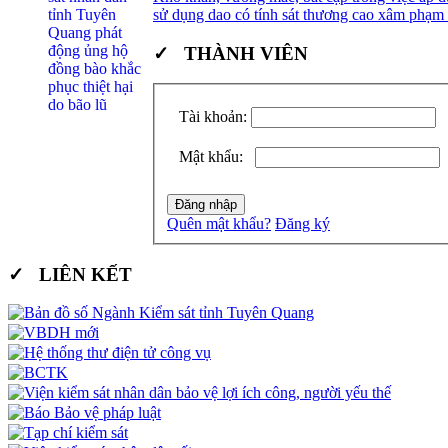
sử dụng dao có tính sát thương cao xâm phạm
✓ THÀNH VIÊN
Tài khoản:
Mật khẩu:
Quên mật khẩu?
Đăng ký
✓ LIÊN KẾT