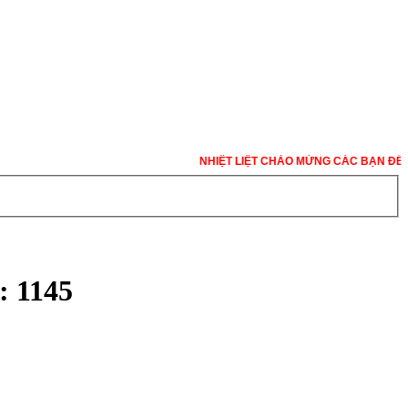
NHIỆT LIỆT CHÀO MỪNG CÁC BẠN ĐẾN VỚI
 1145