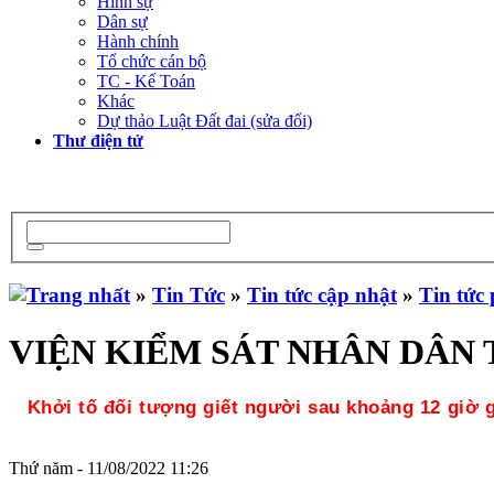
Hình sự
Dân sự
Hành chính
Tổ chức cán bộ
TC - Kế Toán
Khác
Dự thảo Luật Đất đai (sửa đổi)
Thư điện tử
»
Tin Tức
»
Tin tức cập nhật
»
Tin tức 
VIỆN KIỂM SÁT NHÂN DÂN T
Khởi tố đối tượng giết người sau khoảng 12 giờ 
Thứ năm - 11/08/2022 11:26