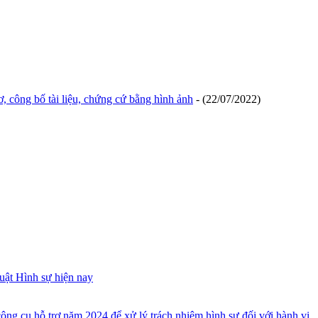
 công bố tài liệu, chứng cứ bằng hình ảnh
- (22/07/2022)
uật Hình sự hiện nay
ông cụ hỗ trợ năm 2024 để xử lý trách nhiệm hình sự đối với hành vi