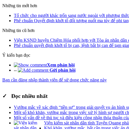
Những tin mới hơn
Tổ chức cho người khác trốn sang nước ngoài với phương thức
Phê chuẩn Quyết định khởi tố đối tượng nuốt ma túy để phi ta
Những tin cũ hơn
Viện KSND huyện Chiêm Hóa phối hợp với Tòa án nhân dân cùng
Phê chuẩn quyết định khởi tố bị can, lệnh bắt bị can để tạm gi
Ý kiến bạn đọc
Xem phản hồi
--
Gửi phản hồi
Bạn cần đăng nhập thành viên để sử dụng chức năng này
✓ Đọc nhiều nhất
Vướng mắc về xác định “tiền sự” trong giải quyết vụ án hình s
Một số khó khăn, vướng mắc trong việc xử lý hình sự người ch
Một số vấn đề về thủ tục và điều kiện công nhận thỏa thuận của
Viện kiểm sát nhân dân tỉnh Tuyên Quang phát
Khó khăn, vướng mắc, bất cập trong việc áp dụ