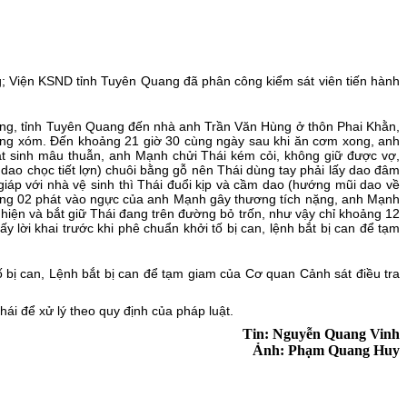
g; Viện KSND tỉnh Tuyên Quang đã phân công kiểm sát viên tiến hành
ương, tỉnh Tuyên Quang đến nhà anh Trần Văn Hùng ở
thôn Phai Khằn,
ng xóm. Đến khoảng 21 giờ 30 cùng ngày sau khi ăn cơm xong, anh
t sinh mâu thuẫn, anh Mạnh chửi Thái kém cỏi, không giữ được vợ,
 dao chọc tiết lợn) chuôi bằng gỗ nên Thái dùng tay phải lấy dao đâm
áp với nhà vệ sinh thì Thái đuổi kịp và cầm dao (hướng mũi dao về
hoảng 02 phát vào ngực của anh Mạnh gây thương tích nặng, anh Mạnh
 hiện và bắt giữ Thái đang trên đường bỏ trốn, như vậy chỉ khoảng 12
 lời khai trước khi phê chuẩn khởi tố bị can, lệnh bắt bị can để tạm
bị can, Lệnh bắt bị can để tạm giam của Cơ quan Cảnh sát điều tra
ái để xử lý theo quy định của pháp luật.
Tin: Nguyễn Quang Vinh
Ảnh: Phạm Quang Huy