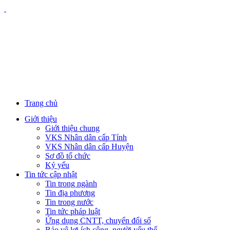
Trang chủ
Giới thiệu
Giới thiệu chung
VKS Nhân dân cấp Tỉnh
VKS Nhân dân cấp Huyện
Sơ đồ tổ chức
Kỷ yếu
Tin tức cập nhật
Tin trong ngành
Tin địa phương
Tin trong nước
Tin tức pháp luật
Ứng dụng CNTT, chuyển đổi số
Bảo vệ lợi ích công, người yếu thế