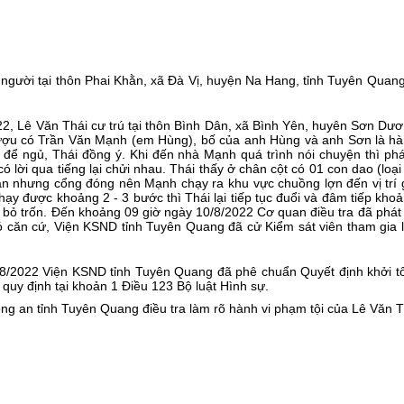
người tại thôn Phai Khằn, xã Đà Vị, huyện Na Hang, tỉnh Tuyên Quan
2, Lê Văn Thái cư trú tại thôn Bình Dân, xã Bình Yên, huyên Sơn D
ợu có Trần Văn Mạnh (em Hùng), bố của anh Hùng và anh Sơn là hà
ể ngủ, Thái đồng ý. Khi đến nhà Mạnh quá trình nói chuyện thì phá
 lời qua tiếng lại chửi nhau. Thái thấy ở chân cột có 01 con dao (loại
 nhưng cổng đóng nên Mạnh chạy ra khu vực chuồng lợn đến vị trí gi
hạy được khoảng 2 - 3 bước thì Thái lại tiếp tục đuổi và đâm tiếp k
i bỏ trốn. Đến khoảng 09 giờ ngày 10/8/2022 Cơ quan điều tra đã phát
 căn cứ, Viện KSND tỉnh Tuyên Quang đã cử Kiểm sát viên tham gia lấy
8/2022 Viện KSND tỉnh Tuyên Quang đã phê chuẩn Quyết định khởi tố 
 quy định tại khoản 1 Điều 123 Bộ luật Hình sự.
g an tỉnh Tuyên Quang điều tra làm rõ hành vi phạm tội của Lê Văn Th