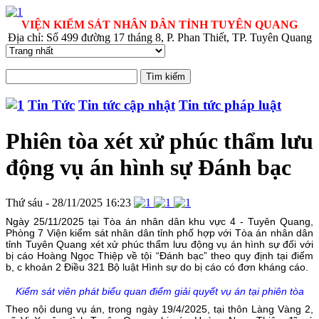
VIỆN KIỂM SÁT NHÂN DÂN TỈNH TUYÊN QUANG
Địa chỉ: Số 499 đường 17 tháng 8, P. Phan Thiết, TP. Tuyên Quang
Tin Tức
Tin tức cập nhật
Tin tức pháp luật
Phiên tòa xét xử phúc thẩm lưu
động vụ án hình sự Đánh bạc
Thứ sáu - 28/11/2025 16:23
Ngày 25/11/2025 tại Tòa án nhân dân khu vực 4 - Tuyên Quang,
Phòng 7 Viện kiểm sát nhân dân tỉnh phố hợp với Tòa án nhân dân
tỉnh Tuyên Quang xét xử phúc thẩm lưu động vụ án hình sự đối với
bị cáo Hoàng Ngọc Thiệp về tội “Đánh bạc” theo quy định tại điểm
b, c khoản 2 Điều 321 Bộ luật Hình sự do bị cáo có đơn kháng cáo.
Kiểm sát viên phát biểu quan điểm giải quyết vụ án tại phiên tòa
Theo nội dung vụ án, trong ngày 19/4/2025, tại thôn Làng Vàng 2,