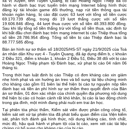
xã Vị Xuyên, tỉnh Tuyên Quang, bị cáo Hoàng Ngọc Thiệp đã có
hành vi đánh bạc trực tuyến trên mạng Internet bằng hình thức
đăng ký tài khoản game đổi thưởng, nạp rút tiền thông qua tài
khoản ngân hàng, bị cáo đặt cược 63 lượt với tổng số tiền cược
69.170.739 đồng, trong đó 19 lượt thắng cược với số tiền
19.606.846 đồng, 44 lượt thua cược với số tiền 48.393.800 đồng.
Sau khi lấy tổng số tiền thắng trừ với tổng số tiền thua, xác định từ
khi bắt đầu chơi đánh bạc trên mạng internet bị cáo Thiệp thua tổng
số tiền 28.786.954 đồng. Tổng số tiền bị cáo Thiệp đánh bạc là
88.777.585 đồng.
Bản án hình sự sơ thẩm số 18/2025/HS-ST ngày 21/9/2025 của Toà
án nhân dân Khu vực 4 - Tuyên Quang, đã áp dụng điểm b, c khoản
2 Điều 321, điểm s khoản 1, khoản 2 Điều 51, Điều 38 đối với bị cáo
Hoàng Ngọc Thiệp phạm tội Đánh bạc, xử phạt bị cáo 04 năm 06
tháng tù.
Trong thời hạn luật định bị cáo Thiệp có đơn kháng cáo xin giảm
nhẹ hình phạt và xin hưởng án treo và bổ sung tài liệu chứng minh
cho kháng cáo gồm 01 biên lai thể hiện bị cáo tự nguyện nộp tiền
đánh bạc và tiền án phí hình sự sơ thẩm theo quyết định của Bản
án sơ thẩm, 01 đơn xác nhận của chính quyền địa phương nội dung
thể hiện bị cáo có hoàn cảnh rất khó khăn, bị cáo là lao động chính
trong gia đình, một mình đang phải nuôi em trai ăn học.
Tại phiên tòa phúc thẩm, Kiểm sát viên được phân công công tố,
kiểm sát xét xử tại phiên tòa đã phát biểu quan điểm của Viện kiểm
sát, phân tích đánh giá hình thức, nội dung kháng cáo, tính chất,
mức độ, hậu quả hành vi phạm tội của bị cáo, xem xét các tài liệu
chứng cứ bổ sung cho kháng cáo của bị cáo.