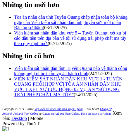
Những tin mới hơn
Tòa án nhân dân tỉnh Tuyên Quang chấp nhận toàn bộ kháng
nghị của Viện kiểm sát nhân dân tỉnh, tuyên sửa một phần
Bản án sơ thẩm
(03/12/2025)
Viện kiểm sát nhân dân khu vực 5 – Tuyên Quang: xét xử bị
cáo đầu tiên trên địa bàn về tội sử dụng trái phép chất ma túy
theo quy định mới
(02/12/2025)
Những tin cũ hơn
Viện kiểm sát nhân dân tỉnh Tuyên Quang bảo vệ thành công
kháng nghị phúc thẩm vụ án hành chính
(24/11/2025)
VIỆN KIỂM SÁT NHÂN DÂN KHU VỰC 1 - TUYÊN
QUANG PHỐI HỢP VỚI TÒA ÁN NHÂN DÂN KHU
VỰC 1 XÉT XỬ LƯU ĐỘNG 02 VỤ ÁN “SỬ DỤNG
TRÁI PHÉP CHẤT MA TÚY”
(24/11/2025)
Copyright © 2014 - 2016:
Viện kiển sát nhân dân tỉnh Tuyên Quang
.
Thiết kế bởi
Chung cư
Xem
AnLand
,
AnLand Nam Cường
và
Chung cư AnLand Nam Cường
,
Bảng giá chung cư Anland
bản:
Desktop
| Mobile
Powered by ThuNT.