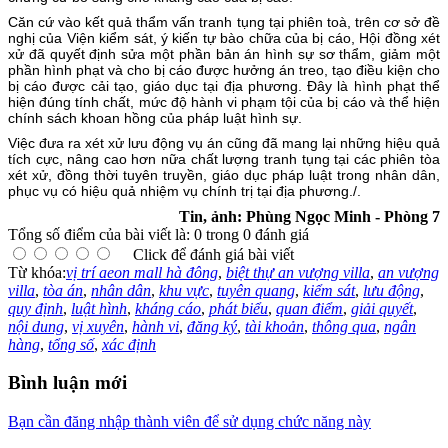
Căn cứ vào kết quả thẩm vấn tranh tụng tại phiên toà, trên cơ sở đề
nghị của Viện kiểm sát, ý kiến tự bào chữa của bị cáo, Hội đồng xét
xử đã quyết định sửa một phần bản án hình sự sơ thẩm, giảm một
phần hình phạt và cho bị cáo được hưởng án treo, tạo điều kiện cho
bị cáo được cải tạo, giáo dục tại địa phương. Đây là hình phạt thể
hiện đúng tính chất, mức độ hành vi phạm tội của bị cáo và thể hiện
chính sách khoan hồng của pháp luật hình sự.
Việc đưa ra xét xử lưu động vụ án cũng đã mang lại những hiệu quả
tích cực, nâng cao hơn nữa chất lượng tranh tụng tại các phiên tòa
xét xử, đồng thời tuyên truyền, giáo dục pháp luật trong nhân dân,
phục vụ có hiệu quả nhiệm vụ chính trị tại địa phương./.
Tin, ảnh: Phùng Ngọc Minh - Phòng 7
Tổng số điểm của bài viết là: 0 trong 0 đánh giá
Click để đánh giá bài viết
Từ khóa:
vị trí aeon mall hà đông
,
biệt thự an vượng villa
,
an vượng
villa
,
tòa án
,
nhân dân
,
khu vực
,
tuyên quang
,
kiểm sát
,
lưu động
,
quy định
,
luật hình
,
kháng cáo
,
phát biểu
,
quan điểm
,
giải quyết
,
nội dung
,
vị xuyên
,
hành vi
,
đăng ký
,
tài khoản
,
thông qua
,
ngân
hàng
,
tổng số
,
xác định
Bình luận mới
Bạn cần đăng nhập thành viên để sử dụng chức năng này