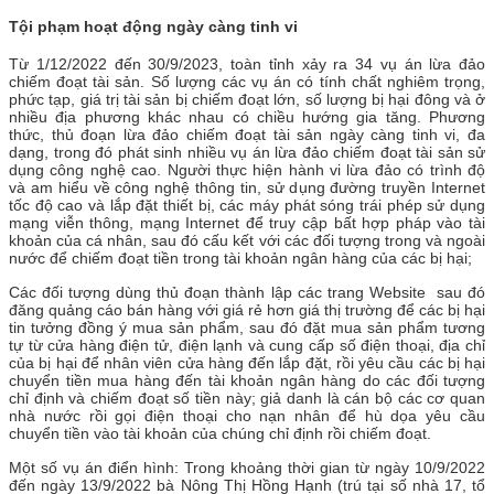
Tội phạm hoạt động ngày càng tinh vi
Từ 1/12/2022 đến 30/9/2023, toàn tỉnh xảy ra 34 vụ án lừa đảo
chiếm đoạt tài sản. Số lượng các vụ án có tính chất nghiêm trọng,
phức tạp, giá trị tài sản bị chiếm đoạt lớn, số lượng bị hại đông và ở
nhiều địa phương khác nhau có chiều hướng gia tăng. Phương
thức, thủ đoạn lừa đảo chiếm đoạt tài sản ngày càng tinh vi, đa
dạng, trong đó phát sinh nhiều vụ án lừa đảo chiếm đoạt tài sản sử
dụng công nghệ cao. Người thực hiện hành vi lừa đảo có trình độ
và am hiểu về công nghệ thông tin, sử dụng đường truyền Internet
tốc độ cao và lắp đặt thiết bị, các máy phát sóng trái phép sử dụng
mạng viễn thông, mạng Internet để truy cập bất hợp pháp vào tài
khoản của cá nhân, sau đó cấu kết với các đối tượng trong và ngoài
nước để chiếm đoạt tiền trong tài khoản ngân hàng của các bị hại;
Các đối tượng dùng thủ đoạn thành lập các trang Website sau đó
đăng quảng cáo bán hàng với giá rẻ hơn giá thị trường để các bị hại
tin tưởng đồng ý mua sản phẩm, sau đó đặt mua sản phẩm tương
tự từ cửa hàng điện tử, điện lạnh và cung cấp số điện thoại, địa chỉ
của bị hại để nhân viên cửa hàng đến lắp đặt, rồi yêu cầu các bị hại
chuyển tiền mua hàng đến tài khoản ngân hàng do các đối tượng
chỉ định và chiếm đoạt số tiền này; giả danh là cán bộ các cơ quan
nhà nước rồi gọi điện thoại cho nạn nhân để hù dọa yêu cầu
chuyển tiền vào tài khoản của chúng chỉ định rồi chiếm đoạt.
Một số vụ án điển hình: Trong khoảng thời gian từ ngày 10/9/2022
đến ngày 13/9/2022 bà Nông Thị Hồng Hạnh (trú tại số nhà 17, tổ