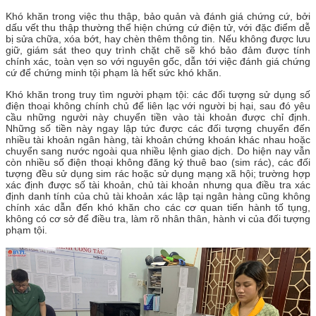
Khó khăn trong việc thu thập, bảo quản và đánh giá chứng cứ, bởi
dấu vết thu thập thường thể hiện chứng cứ điện tử, với đặc điểm dễ
bị sửa chữa, xóa bớt, hay chèn thêm thông tin. Nếu không được lưu
giữ, giám sát theo quy trình chặt chẽ sẽ khó bảo đảm được tính
chính xác, toàn vẹn so với nguyên gốc, dẫn tới việc đánh giá chứng
cứ để chứng minh tội phạm là hết sức khó khăn.
Khó khăn trong truy tìm người phạm tội: các đối tượng sử dụng số
điện thoại không chính chủ để liên lạc với người bị hại, sau đó yêu
cầu những người này chuyển tiền vào tài khoản được chỉ định.
Những số tiền này ngay lập tức được các đối tượng chuyển đến
nhiều tài khoản ngân hàng, tài khoản chứng khoán khác nhau hoặc
chuyển sang nước ngoài qua nhiều lệnh giao dịch. Do hiện nay vẫn
còn nhiều số điện thoại không đăng ký thuê bao (sim rác), các đối
tượng đều sử dụng sim rác hoặc sử dụng mạng xã hội; trường hợp
xác định được số tài khoản, chủ tài khoản nhưng qua điều tra xác
định danh tính của chủ tài khoản xác lập tại ngân hàng cũng không
chính xác dẫn đến khó khăn cho các cơ quan tiến hành tố tụng,
không có cơ sở để điều tra, làm rõ nhân thân, hành vi của đối tượng
phạm tội.