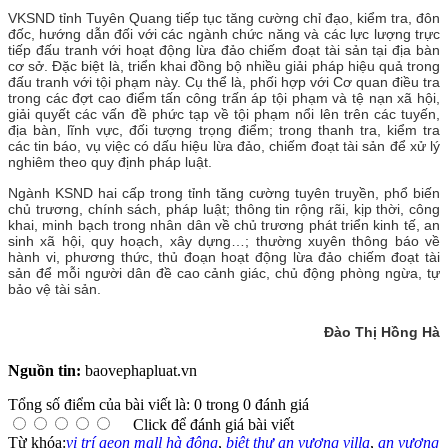
VKSND tỉnh Tuyên Quang tiếp tục tăng cường chỉ đạo, kiểm tra, đôn
đốc, hướng dẫn đối với các ngành chức năng và các lực lượng trực
tiếp đấu tranh với hoạt động lừa đảo chiếm đoạt tài sản tại địa bàn
cơ sở. Đặc biệt là, triển khai đồng bộ nhiều giải pháp hiệu quả trong
đấu tranh với tội phạm này. Cụ thể là, phối hợp với Cơ quan điều tra
trong các đợt cao điểm tấn công trấn áp tội phạm và tệ nạn xã hội,
giải quyết các vấn đề phức tạp về tội phạm nổi lên trên các tuyến,
địa bàn, lĩnh vực, đối tượng trọng điểm; trong thanh tra, kiểm tra
các tin báo, vụ việc có dấu hiệu lừa đảo, chiếm đoạt tài sản để xử lý
nghiêm theo quy định pháp luật.
Ngành KSND hai cấp trong tỉnh tăng cường tuyên truyền, phổ biến
chủ trương, chính sách, pháp luật; thông tin rộng rãi, kịp thời, công
khai, minh bạch trong nhân dân về chủ trương phát triển kinh tế, an
sinh xã hội, quy hoạch, xây dựng…; thường xuyên thông báo về
hành vi, phương thức, thủ đoạn hoạt động lừa đảo chiếm đoạt tài
sản để mỗi người dân đề cao cảnh giác, chủ động phòng ngừa, tự
bảo vệ tài sản.
Đào Thị Hồng Hà
Nguồn tin:
baovephapluat.vn
Tổng số điểm của bài viết là: 0 trong 0 đánh giá
Click để đánh giá bài viết
Từ khóa:
vị trí aeon mall hà đông
,
biệt thự an vượng villa
,
an vượng