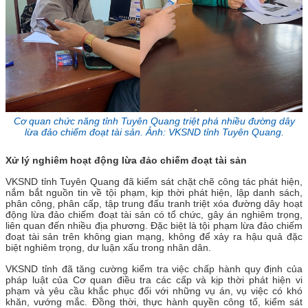
Cơ quan chức năng tỉnh Tuyên Quang triệt phá nhiều đường dây
lừa đảo chiếm đoạt tài sản. Ảnh: VKSND tỉnh Tuyên Quang.
Xử lý nghiêm hoạt động lừa đảo chiếm đoạt tài sản
VKSND tỉnh Tuyên Quang đã kiểm sát chặt chẽ công tác phát hiện,
nắm bắt nguồn tin về tội phạm, kịp thời phát hiện, lập danh sách,
phân công, phân cấp, tập trung đấu tranh triệt xóa đường dây hoạt
động lừa đảo chiếm đoạt tài sản có tổ chức, gây án nghiêm trọng,
liên quan đến nhiều địa phương. Đặc biệt là tội phạm lừa đảo chiếm
đoạt tài sản trên không gian mạng, không để xảy ra hậu quả đặc
biệt nghiêm trọng, dư luận xấu trong nhân dân.
VKSND tỉnh đã tăng cường kiểm tra việc chấp hành quy định của
pháp luật của Cơ quan điều tra các cấp và kịp thời phát hiện vi
phạm và yêu cầu khắc phục đối với những vụ án, vụ việc có khó
khăn, vướng mắc. Đồng thời, thực hành quyền công tố, kiểm sát