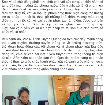
Đơn vị đã chủ động phối hợp chặt chẽ với các cơ quan tiến hành tố
tụng đẩy mạnh công tác phòng ngừa, đấu tranh, xử lý tội phạm lừa
đảo chiếm đoạt tài sản; nâng cao chất lượng, hiệu quả công tác
điều tra, truy tố, xét xử loại tội phạm này; thực hiện công tác tương
trợ tư pháp,… nhất là, tháo gỡ những khó khăn, vướng mắc trong
điều tra, truy tố, xét xử các vụ án phức tạp, án điểm, được dư luận
xã hội quan tâm... đảm bảo kịp thời và nghiêm minh, đúng pháp
luật; bảo vệ quyền và lợi ích hợp pháp về tài sản của Nhà nước, tổ
chức và cá nhân.
Bên cạnh đó, VKSND tỉnh Tuyên Quang đã tích cực đẩy mạnh công
tác tuyên truyền, thường xuyên thông tin về những phương thức,
thủ đoạn hoạt động của tội phạm và vi phạm pháp luật lừa đảo
chiếm đoạt tài sản với nhiều hình thức đa dạng, phong phú, như:
đăng tải, chia sẻ các bài viết tuyên truyền trên trang thông tin điện
tử của Viện Kiểm sát nhân dân tỉnh. Qua đó, nhằm nâng cao nhận
thức, ý thức tự giác chấp hành pháp luật và cảnh giác phòng ngừa,
phát hiện, tố giác tội phạm lừa đảo chiếm đoạt tài sản và các hành
vi vi phạm pháp luật trong quần chúng nhân dân.