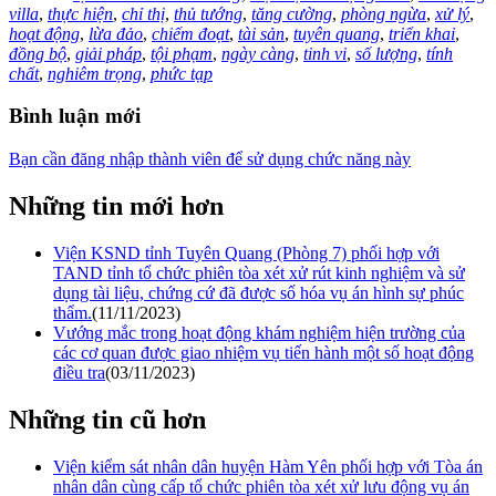
villa
,
thực hiện
,
chỉ thị
,
thủ tướng
,
tăng cường
,
phòng ngừa
,
xử lý
,
hoạt động
,
lừa đảo
,
chiếm đoạt
,
tài sản
,
tuyên quang
,
triển khai
,
đồng bộ
,
giải pháp
,
tội phạm
,
ngày càng
,
tinh vi
,
số lượng
,
tính
chất
,
nghiêm trọng
,
phức tạp
Bình luận mới
Bạn cần đăng nhập thành viên để sử dụng chức năng này
Những tin mới hơn
Viện KSND tỉnh Tuyên Quang (Phòng 7) phối hợp với
TAND tỉnh tổ chức phiên tòa xét xử rút kinh nghiệm và sử
dụng tài liệu, chứng cứ đã được số hóa vụ án hình sự phúc
thẩm.
(11/11/2023)
Vướng mắc trong hoạt động khám nghiệm hiện trường của
các cơ quan được giao nhiệm vụ tiến hành một số hoạt động
điều tra
(03/11/2023)
Những tin cũ hơn
Viện kiểm sát nhân dân huyện Hàm Yên phối hợp với Tòa án
nhân dân cùng cấp tổ chức phiên tòa xét xử lưu động vụ án