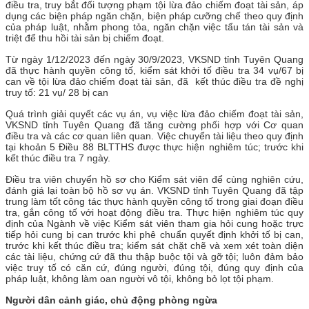
điều tra, truy bắt đối tượng phạm tội lừa đảo chiếm đoạt tài sản, áp
dụng các biện pháp ngăn chặn, biện pháp cưỡng chế theo quy định
của pháp luật, nhằm phong tỏa, ngăn chặn việc tẩu tán tài sản và
triệt để thu hồi tài sản bị chiếm đoạt.
Từ ngày 1/12/2023 đến ngày 30/9/2023, VKSND tỉnh Tuyên Quang
đã thực hành quyền công tố, kiểm sát khởi tố điều tra 34 vụ/67 bị
can về tội lừa đảo chiếm đoạt tài sản, đã kết thúc điều tra đề nghị
truy tố: 21 vụ/ 28 bị can
Quá trình giải quyết các vụ án, vụ việc lừa đảo chiếm đoạt tài sản,
VKSND tỉnh Tuyên Quang đã tăng cường phối hợp với Cơ quan
điều tra và các cơ quan liên quan. Việc chuyển tài liệu theo quy định
tại khoản 5 Điều 88 BLTTHS được thực hiện nghiêm túc; trước khi
kết thúc điều tra 7 ngày.
Điều tra viên chuyển hồ sơ cho Kiểm sát viên để cùng nghiên cứu,
đánh giá lại toàn bộ hồ sơ vụ án. VKSND tỉnh Tuyên Quang đã tập
trung làm tốt công tác thực hành quyền công tố trong giai đoạn điều
tra, gắn công tố với hoạt động điều tra. Thực hiện nghiêm túc quy
định của Ngành về việc Kiểm sát viên tham gia hỏi cung hoặc trực
tiếp hỏi cung bị can trước khi phê chuẩn quyết định khởi tố bị can,
trước khi kết thúc điều tra; kiểm sát chặt chẽ và xem xét toàn diện
các tài liệu, chứng cứ đã thu thập buộc tội và gỡ tội; luôn đảm bảo
việc truy tố có căn cứ, đúng người, đúng tội, đúng quy định của
pháp luật, không làm oan người vô tội, không bỏ lọt tội phạm.
Người dân cảnh giác, chủ động phòng ngừa