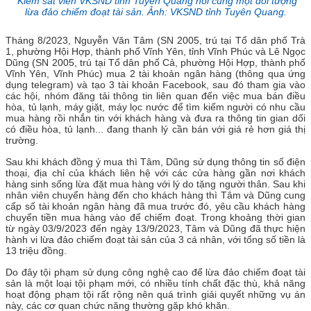
Kiểm sát viên VKSND tỉnh Tuyên Quang hỏi cung một đối tượng
lừa đảo chiếm đoạt tài sản. Ảnh: VKSND tỉnh Tuyên Quang.
Tháng 8/2023, Nguyễn Văn Tâm (SN 2005, trú tại Tổ dân phố Trà
1, phường Hội Hợp, thành phố Vĩnh Yên, tỉnh Vĩnh Phúc và Lê Ngọc
Dũng (SN 2005, trú tại Tổ dân phố Cả, phường Hội Hợp, thành phố
Vĩnh Yên, Vĩnh Phúc) mua 2 tài khoản ngân hàng (thông qua ứng
dụng telegram) và tạo 3 tài khoản Facebook, sau đó tham gia vào
các hội, nhóm đăng tải thông tin liên quan đến việc mua bán điều
hòa, tủ lạnh, máy giặt, máy lọc nước để tìm kiếm người có nhu cầu
mua hàng rồi nhắn tin với khách hàng và đưa ra thông tin gian dối
có điều hòa, tủ lạnh... đang thanh lý cần bán với giá rẻ hơn giá thị
trường.
Sau khi khách đồng ý mua thì Tâm, Dũng sử dụng thông tin số điện
thoại, địa chỉ của khách liên hệ với các cửa hàng gần nơi khách
hàng sinh sống lừa đặt mua hàng với lý do tặng người thân. Sau khi
nhân viên chuyển hàng đến cho khách hàng thì Tâm và Dũng cung
cấp số tài khoản ngân hàng đã mua trước đó, yêu cầu khách hàng
chuyển tiền mua hàng vào để chiếm đoạt. Trong khoảng thời gian
từ ngày 03/9/2023 đến ngày 13/9/2023, Tâm và Dũng đã thực hiện
hành vi lừa đảo chiếm đoạt tài sản của 3 cá nhân, với tổng số tiền là
13 triệu đồng.
Do đây tội phạm sử dụng công nghệ cao để lừa đảo chiếm đoạt tài
sản là một loại tội phạm mới, có nhiều tính chất đặc thù, khả năng
hoạt động phạm tội rất rộng nên quá trình giải quyết những vụ án
này, các cơ quan chức năng thường gặp khó khăn.