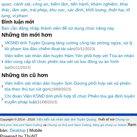
quan
,
cảnh sát
,
công an
,
kiểm lâm
,
tiến hành
,
khám nghiệm
,
khai
thác
,
lâm sản
,
trái phép
,
khu vực
,
xác định
,
khối lượng
,
thiệt hại
,
tố
tụng
,
vi phạm
Bình luận mới
Bạn cần đăng nhập thành viên để sử dụng chức năng này
Những tin mới hơn
VKSND tỉnh Tuyên Quang tăng cường công tác phòng ngừa, xử lý
tội phạm lừa đảo chiếm đoạt tài sản
(03/11/2023)
Viện kiểm sát nhân dân huyện Hàm Yên phối hợp với Tòa án nhân
dân cùng cấp tổ chức phiên tòa xét xử lưu động vụ án hình
sự
(01/11/2023)
Những tin cũ hơn
Viện kiểm sát nhân dân huyện Sơn Dương phối hợp xét xử phiên
tòa theo thủ tục rút gọn
(19/09/2023)
Chi đoàn Viện KSND tỉnh phối hợp tổ chức Phiên tòa giả định tuyên
truyền pháp luật
(31/08/2023)
Copyright © 2014 - 2016:
Viện kiển sát nhân dân tỉnh Tuyên Quang
.
Thiết kế bởi
Chung cư
Xem
AnLand
,
AnLand Nam Cường
và
Chung cư AnLand Nam Cường
,
Bảng giá chung cư Anland
bản:
Desktop
| Mobile
Powered by ThuNT.