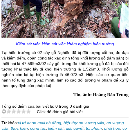
Kiểm sát viên kiểm sát việc khám nghiệm hiện trường
Tại hiện trường có 02 cây gỗ Nghiến đã bị đối tượng cắt hạ, đo đạc
và kiểm đếm, đoàn công tác xác định tổng khối lượng gỗ (lâm sản) bị
thiệt hại là 47,599m3/02 cây gỗ, trong đó khối lượng gỗ đã bị các đối
tượng khai thác lấy đi khỏi hiện trường là 1,526m3. Khối lượng gỗ
nghiến còn lại tại hiện trường là 46,073m3. Hiện các cơ quan tiến
hành tố tụng đang xác minh, làm rõ các đối tượng vi phạm để xử lý
theo quy định của pháp luật.
Tin, ảnh: Hoàng Bảo Trung
Tổng số điểm của bài viết là: 0 trong 0 đánh giá
Click để đánh giá bài viết
Từ khóa:
vị trí aeon mall hà đông
,
biệt thự an vượng villa
,
an vượng
villa
,
thực hiện
,
công tác
,
kiểm sát
,
giải quyết
,
tội phạm
,
phối hợp
,
cơ