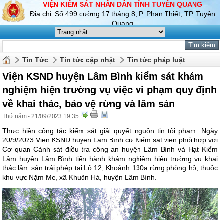
VIỆN KIỂM SÁT NHÂN DÂN TỈNH TUYÊN QUANG
Địa chỉ: Số 499 đường 17 tháng 8, P. Phan Thiết, TP. Tuyên
Quang
Tin Tức
Tin tức cập nhật
Tin tức pháp luật
Viện KSND huyện Lâm Bình kiểm sát khám
nghiệm hiện trường vụ việc vi phạm quy định
về khai thác, bảo vệ rừng và lâm sản
Thứ năm - 21/09/2023 19:35
Thực hiện công tác kiểm sát giải quyết nguồn tin tội phạm. Ngày
20/9/2023 Viện KSND huyện Lâm Bình cử Kiểm sát viên phối hợp với
Cơ quan Cảnh sát điều tra công an huyện Lâm Bình và Hạt Kiểm
Lâm huyện Lâm Bình tiến hành khám nghiệm hiện trường vụ khai
thác lâm sản trái phép tại Lô 12, Khoảnh 130a rừng phòng hộ, thuộc
khu vực Nặm Me, xã Khuôn Hà, huyện Lâm Bình.