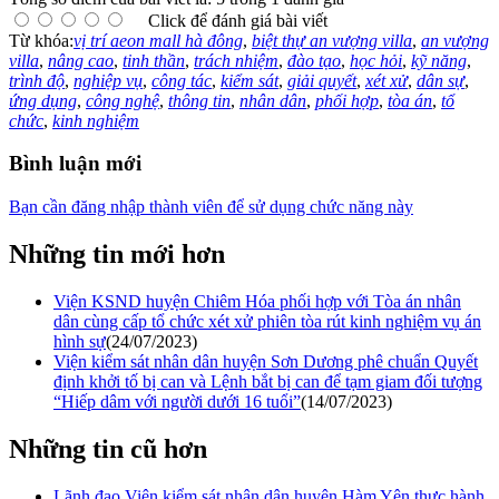
Click để đánh giá bài viết
Từ khóa:
vị trí aeon mall hà đông
,
biệt thự an vượng villa
,
an vượng
villa
,
nâng cao
,
tinh thần
,
trách nhiệm
,
đào tạo
,
học hỏi
,
kỹ năng
,
trình độ
,
nghiệp vụ
,
công tác
,
kiểm sát
,
giải quyết
,
xét xử
,
dân sự
,
ứng dụng
,
công nghệ
,
thông tin
,
nhân dân
,
phối hợp
,
tòa án
,
tổ
chức
,
kinh nghiệm
Bình luận mới
Bạn cần đăng nhập thành viên để sử dụng chức năng này
Những tin mới hơn
Viện KSND huyện Chiêm Hóa phối hợp với Tòa án nhân
dân cùng cấp tổ chức xét xử phiên tòa rút kinh nghiệm vụ án
hình sự
(24/07/2023)
Viện kiểm sát nhân dân huyện Sơn Dương phê chuẩn Quyết
định khởi tố bị can và Lệnh bắt bị can để tạm giam đối tượng
“Hiếp dâm với người dưới 16 tuổi”
(14/07/2023)
Những tin cũ hơn
Lãnh đạo Viện kiểm sát nhân dân huyện Hàm Yên thực hành