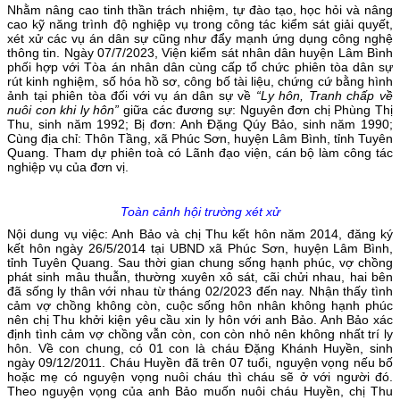
Nhằm nâng cao tinh thần trách nhiệm, tự đào tạo, học hỏi và nâng
cao kỹ năng trình độ nghiệp vụ trong công tác kiểm sát giải quyết,
xét xử các vụ án dân sự cũng như đẩy mạnh ứng dụng công nghệ
thông tin. Ngày 07/7/2023, Viện kiểm sát nhân dân huyện Lâm Bình
phối hợp với Tòa án nhân dân cùng cấp tổ chức phiên tòa dân sự
rút kinh nghiệm, số hóa hồ sơ, công bố tài liệu, chứng cứ bằng hình
ảnh tại phiên tòa đối với vụ án dân sự về
“Ly hôn, Tranh chấp về
nuôi con khi ly hôn”
giữa các đương sự: Nguyên đơn chị Phùng Thị
Thu, sinh năm 1992; Bị đơn: Anh Đặng Qúy Bảo, sinh năm 1990;
Cùng địa chỉ: Thôn Tầng, xã Phúc Sơn, huyện Lâm Bình, tỉnh Tuyên
Quang. Tham dự phiên toà có Lãnh đạo viện, cán bộ làm công tác
nghiệp vụ của đơn vị.
Toàn cảnh hội trường xét xử
Nội dung vụ việc: Anh Bảo và chị Thu kết hôn năm 2014, đăng ký
kết hôn ngày 26/5/2014 tại UBND xã Phúc Sơn, huyện Lâm Bình,
tỉnh Tuyên Quang. Sau thời gian chung sống hạnh phúc, vợ chồng
phát sinh mâu thuẫn, thường xuyên xô sát, cãi chửi nhau, hai bên
đã sống ly thân với nhau từ tháng 02/2023 đến nay. Nhận thấy tình
cảm vợ chồng không còn, cuộc sống hôn nhân không hạnh phúc
nên chị Thu khởi kiện yêu cầu xin ly hôn với anh Bảo. Anh Bảo xác
định tình cảm vợ chồng vẫn còn, con còn nhỏ nên không nhất trí ly
hôn. Về con chung, có 01 con là cháu Đặng Khánh Huyền, sinh
ngày 09/12/2011. Cháu Huyền đã trên 07 tuổi, nguyện vọng nếu bố
hoặc mẹ có nguyện vọng nuôi cháu thì cháu sẽ ở với người đó.
Theo nguyện vọng của anh Bảo muốn nuôi cháu Huyền, chị Thu