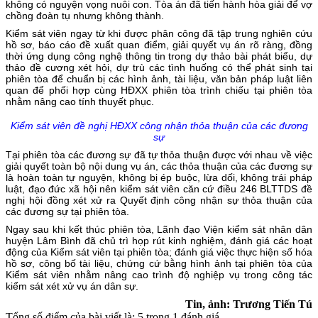
không có nguyện vọng nuôi con. Tòa án đã tiến hành hòa giải để vợ
chồng đoàn tụ nhưng không thành.
Kiểm sát viên ngay từ khi được phân công đã tập trung nghiên cứu
hồ sơ, báo cáo đề xuất quan điểm, giải quyết vụ án rõ ràng, đồng
thời ứng dụng công nghệ thông tin trong dự thảo bài phát biểu, dự
thảo đề cương xét hỏi, dự trù các tình huống có thể phát sinh tại
phiên tòa để chuẩn bị các hình ảnh, tài liệu, văn bản pháp luật liên
quan để phối hợp cùng HĐXX phiên tòa trình chiếu tại phiên tòa
nhằm nâng cao tính thuyết phục.
Kiểm sát viên đề nghị HĐXX công nhận thỏa thuận của các đương
sự
Tại phiên tòa các đương sự đã tự thỏa thuận được với nhau về việc
giải quyết toàn bộ nội dung vụ án, các thỏa thuận của các đương sự
là hoàn toàn tự nguyện, không bị ép buộc, lừa dối, không trái pháp
luật, đạo đức xã hội nên kiểm sát viên căn cứ điều 246 BLTTDS đề
nghị hội đồng xét xử ra Quyết định công nhận sự thỏa thuận của
các đương sự tại phiên tòa.
Ngay sau khi kết thúc phiên tòa, Lãnh đạo Viện kiểm sát nhân dân
huyện Lâm Bình đã chủ trì họp rút kinh nghiệm, đánh giá các hoạt
động của Kiểm sát viên tại phiên tòa; đánh giá việc thực hiện số hóa
hồ sơ, công bố tài liệu, chứng cứ bằng hình ảnh tại phiên tòa của
Kiểm sát viên nhằm nâng cao trình độ nghiệp vụ trong công tác
kiểm sát xét xử vụ án dân sự.
Tin, ảnh: Trương Tiến Tú
Tổng số điểm của bài viết là: 5 trong 1 đánh giá