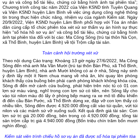
vụ án và công bố tài liệu, chứng cứ bằng hình ảnh tại phiên tòa”;
Chương trình công tác năm 2022 của Viện KSND tỉnh Tuyên Quang
và Viện KSND huyện Lâm Bình về việc ứng dụng công nghệ thông
tin trong thực hiện chức năng, nhiệm vụ của ngành Kiểm sát. Ngày
20/9/2022, Viện KSND huyện Lâm Bình phối hợp với Tòa án nhân
dân cùng cấp tổ chức phiên tòa xét xử sơ thẩm vụ án hình sự thực
hiện “số hóa hồ sơ vụ án” và công bố tài liệu, chứng cứ bằng hình
ảnh tại phiên tòa đối với bị cáo: Ma Công Sông (trú tại thôn Nà Cọn,
xã Thổ Bình, huyện Lâm Bình) về tội Trộm cắp tài sản.
Toàn cảnh hội trường xét xử
Theo nội dung Cáo trạng: Khoảng 13 giờ ngày 27/6/2022, Ma Công
Sông đến nhà anh Ma Văn Mười (trú tại thôn Bản Phú, xã Thổ Bình,
huyện Lâm Bình), nhà anh Mười không có ai ở nhà, Sông nảy sinh
ý định lấy một ít Nem chua mang về nhà ăn, khi quay lên phòng
khách thấy cửa buồng bên phải cạnh phòng khách không khóa cửa,
Sông đi đến mở cánh cửa buồng, phát hiện trên nóc tủ có 01 con
lợn sứ màu vàng, nghĩ trong con lợn sứ có tiền, nên Sông lấy cho
vào túi nilon màu đỏ lấy ở phòng bếp mang ra xe mô tô điều khiển
đi đến cầu Bản Pước, xã Thổ Bình dừng xe, đập vỡ con lợn thấy có
nhiều tiền, Sông đếm được 4.920.000 đồng cất vào túi quần, vứt túi
nilon và các mảnh sứ vỡ xuống suối. Kết quả định giá tài sản: Con
lợn sứ trị giá 20.000 đồng, bên trong có 4.920.000 đồng; tổng tài
sản trộm cắp trị giá 4.940.000 đồng (Bốn triệu chín trăm bốn mươi
nghìn đồng).
Kiểm sát viên trình chiếu hồ sơ vụ án đã được số hóa tại phiên tòa