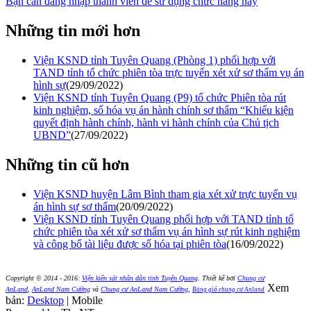
Bạn cần đăng nhập thành viên để sử dụng chức năng này
Những tin mới hơn
Viện KSND tỉnh Tuyên Quang (Phòng 1) phối hợp với
TAND tỉnh tổ chức phiên tòa trực tuyến xét xử sơ thẩm vụ án
hình sự
(29/09/2022)
Viện KSND tỉnh Tuyên Quang (P9) tổ chức Phiên tòa rút
kinh nghiệm, số hóa vụ án hành chính sơ thẩm “Khiếu kiện
quyết định hành chính, hành vi hành chính của Chủ tịch
UBND”
(27/09/2022)
Những tin cũ hơn
Viện KSND huyện Lâm Bình tham gia xét xử trực tuyến vụ
án hình sự sơ thẩm
(20/09/2022)
Viện KSND tỉnh Tuyên Quang phối hợp với TAND tỉnh tổ
chức phiên tòa xét xử sơ thẩm vụ án hình sự rút kinh nghiệm
và công bố tài liệu được số hóa tại phiên tòa
(16/09/2022)
Copyright © 2014 - 2016:
Viện kiển sát nhân dân tỉnh Tuyên Quang
.
Thiết kế bởi
Chung cư
Xem
AnLand
,
AnLand Nam Cường
và
Chung cư AnLand Nam Cường
,
Bảng giá chung cư Anland
bản:
Desktop
| Mobile