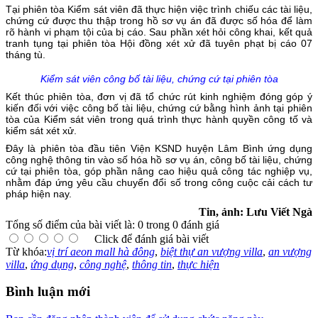
Tại phiên tòa Kiểm sát viên đã thực hiện việc trình chiếu các tài liệu,
chứng cứ được thu thập trong hồ sơ vụ án đã được số hóa để làm
rõ hành vi phạm tội của bị cáo. Sau phần xét hỏi công khai, kết quả
tranh tụng tại phiên tòa Hội đồng xét xử đã tuyên phạt bị cáo 07
tháng tù.
Kiểm sát viên công bố tài liệu, chứng cứ tại phiên tòa
Kết thúc phiên tòa, đơn vị đã tổ chức rút kinh nghiệm đóng góp ý
kiến đối với việc công bố tài liệu, chứng cứ bằng hình ảnh tại phiên
tòa của Kiểm sát viên trong quá trình thực hành quyền công tố và
kiểm sát xét xử.
Đây là phiên tòa đầu tiên Viện KSND huyện Lâm Bình ứng dụng
công nghệ thông tin vào số hóa hồ sơ vụ án, công bố tài liệu, chứng
cứ tại phiên tòa, góp phần nâng cao hiệu quả công tác nghiệp vụ,
nhằm đáp ứng yêu cầu chuyển đổi số trong công cuộc cải cách tư
pháp hiện nay.
Tin, ảnh: Lưu Viết Ngà
Tổng số điểm của bài viết là: 0 trong 0 đánh giá
Click để đánh giá bài viết
Từ khóa:
vị trí aeon mall hà đông
,
biệt thự an vượng villa
,
an vượng
villa
,
ứng dụng
,
công nghệ
,
thông tin
,
thực hiện
Bình luận mới