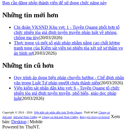
Bạn cần đăng nhập thành viên để sử dụng chức năng này
Những tin mới hơn
Chi đoàn VKSND Khu vực 1 - Tuyên Quang phối hợp tổ
chức phiên tòa giả định tuyên truyền pháp luật về phòng,
chống ma túy
(20/03/2026)
Thực trạng và một số giải pháp nhằm nâng cao chất lượng
tranh tụng của Kiểm sát viên tại phiên tòa xét xử sơ thẩm vụ
án hình sự
(20/03/2026)
Những tin cũ hơn
Quy trình áp dụng biện pháp chuyển hướng - Chế định nhân
văn trong Luật Tư pháp người chưa thành niên
(20/03/2026)
Viện kiểm sát nhân dân khu vực 6 - Tuyên Quang tổ chức
phiên tòa giả định tuyên truyền, phổ biến, giáo dục pháp
luật
(20/03/2026)
Copyright © 2014 - 2016:
Viện kiển sát nhân dân tỉnh Tuyên Quang
.
Thiết kế bởi
Chung cư
Xem
AnLand
,
AnLand Nam Cường
và
Chung cư AnLand Nam Cường
,
Bảng giá chung cư Anland
bản:
Desktop
| Mobile
Powered by ThuNT.