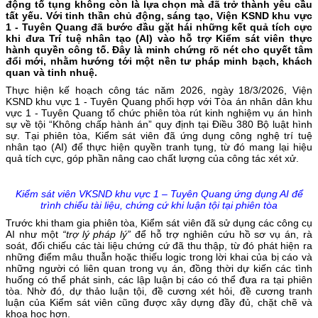
động tố tụng không còn là lựa chọn mà đã trở thành yêu cầu
tất yếu. Với tinh thần chủ động, sáng tạo, Viện KSND khu vực
1 - Tuyên Quang đã bước đầu gặt hái những kết quả tích cực
khi đưa Trí tuệ nhân tạo (AI) vào hỗ trợ Kiểm sát viên thực
hành quyền công tố. Đây là minh chứng rõ nét cho quyết tâm
đổi mới, nhằm hướng tới một nền tư pháp minh bạch, khách
quan và tinh nhuệ.
Thực hiện kế hoạch công tác năm 2026, ngày 18/3/2026, Viện
KSND khu vực 1 - Tuyên Quang phối hợp với Tòa án nhân dân khu
vực 1 - Tuyên Quang tổ chức phiên tòa rút kinh nghiệm vụ án hình
sự về tội “Không chấp hành án” quy định tại Điều 380 Bộ luật hình
sự. Tại phiên tòa, Kiểm sát viên đã ứng dụng công nghệ trí tuệ
nhân tạo (AI) để thực hiện quyền tranh tụng, từ đó mang lại hiệu
quả tích cực, góp phần nâng cao chất lượng của công tác xét xử.
Kiểm sát viên VKSND khu vực 1 – Tuyên Quang ứng dụng AI để
trình chiếu
tài liệu, chứng cứ khi luận tội tại phiên tòa
Trước khi tham gia phiên tòa, Kiểm sát viên đã sử dụng các công cụ
AI như một
“trợ lý pháp lý”
để hỗ trợ nghiên cứu hồ sơ vụ án, rà
soát, đối chiếu các tài liệu chứng cứ đã thu thập, từ đó phát hiện ra
những điểm mâu thuẫn hoặc thiếu logic trong lời khai của bị cáo và
những người có liên quan trong vụ án, đồng thời dự kiến các tình
huống có thể phát sinh, các lập luận bị cáo có thể đưa ra tại phiên
tòa. Nhờ đó, dự thảo luận tội, đề cương xét hỏi, đề cương tranh
luận của Kiểm sát viên cũng được xây dựng đầy đủ, chặt chẽ và
khoa học hơn.