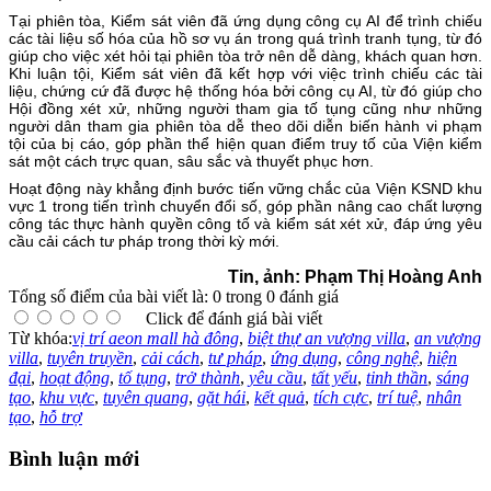
Tại phiên tòa, Kiểm sát viên đã ứng dụng công cụ AI để trình chiếu
các tài liệu số hóa của hồ sơ vụ án trong quá trình tranh tụng, từ đó
giúp cho việc xét hỏi tại phiên tòa trở nên dễ dàng, khách quan hơn.
Khi luận tội, Kiểm sát viên đã kết hợp với việc trình chiếu các tài
liệu, chứng cứ đã được hệ thống hóa bởi công cụ AI, từ đó giúp cho
Hội đồng xét xử, những người tham gia tố tụng cũng như những
người dân tham gia phiên tòa dễ theo dõi diễn biến hành vi phạm
tội của bị cáo, góp phần thể hiện quan điểm truy tố của Viện kiểm
sát một cách trực quan, sâu sắc và thuyết phục hơn.
Hoạt động này khẳng định bước tiến vững chắc của Viện KSND khu
vực 1 trong tiến trình chuyển đổi số, góp phần nâng cao chất lượng
công tác thực hành quyền công tố và kiểm sát xét xử, đáp ứng yêu
cầu cải cách tư pháp trong thời kỳ mới.
Tin, ảnh: Phạm Thị Hoàng Anh
Tổng số điểm của bài viết là: 0 trong 0 đánh giá
Click để đánh giá bài viết
Từ khóa:
vị trí aeon mall hà đông
,
biệt thự an vượng villa
,
an vượng
villa
,
tuyên truyền
,
cải cách
,
tư pháp
,
ứng dụng
,
công nghệ
,
hiện
đại
,
hoạt động
,
tố tụng
,
trở thành
,
yêu cầu
,
tất yếu
,
tinh thần
,
sáng
tạo
,
khu vực
,
tuyên quang
,
gặt hái
,
kết quả
,
tích cực
,
trí tuệ
,
nhân
tạo
,
hỗ trợ
Bình luận mới