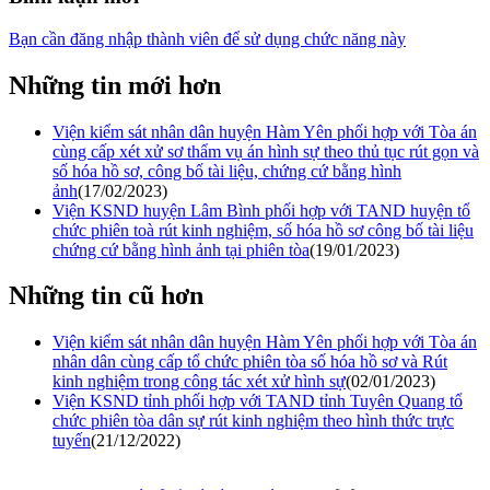
Bạn cần đăng nhập thành viên để sử dụng chức năng này
Những tin mới hơn
Viện kiểm sát nhân dân huyện Hàm Yên phối hợp với Tòa án
cùng cấp xét xử sơ thẩm vụ án hình sự theo thủ tục rút gọn và
số hóa hồ sơ, công bố tài liệu, chứng cứ bằng hình
ảnh
(17/02/2023)
Viện KSND huyện Lâm Bình phối hợp với TAND huyện tổ
chức phiên toà rút kinh nghiệm, số hóa hồ sơ công bố tài liệu
chứng cứ bằng hình ảnh tại phiên tòa
(19/01/2023)
Những tin cũ hơn
Viện kiểm sát nhân dân huyện Hàm Yên phối hợp với Tòa án
nhân dân cùng cấp tổ chức phiên tòa số hóa hồ sơ và Rút
kinh nghiệm trong công tác xét xử hình sự
(02/01/2023)
Viện KSND tỉnh phối hợp với TAND tỉnh Tuyên Quang tổ
chức phiên tòa dân sự rút kinh nghiệm theo hình thức trực
tuyến
(21/12/2022)