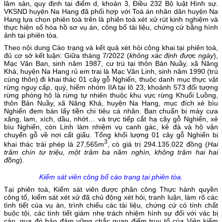
lâm sản, quy định tại điểm d, khoản 3, Điều 232 Bộ luật Hình sự.
VKSND huyện Na Hang đã phối hợp với Toà án nhân dân huyện Na
Hang lựa chọn phiên toà trên là phiên toà xét xử rút kinh nghiệm và
thực hiện số hóa hồ sơ vụ án, công bố tài liệu, chứng cứ bằng hình
ảnh tại phiên tòa.
Theo nội dung Cáo trạng và kết quả xét hỏi công khai tại phiên toà,
đủ cơ sở kết luận: Giữa tháng 7/2022 (
không xác định được ngày
),
Mạc Văn Ban, sinh năm 1987, cư trú tại thôn Bản Nuầy, xã Năng
Khả, huyện Na Hang rủ em trai là Mạc Văn Linh, sinh năm 1990 (trú
cùng thôn) đi khai thác 01 cây gỗ Nghiến, thuộc danh mục thực vật
rừng nguy cấp, quý, hiếm nhóm IIA tại lô 23, khoảnh 573 đối tượng
rừng phòng hộ là rừng tự nhiên thuộc khu vực rừng Khuổi Luồng,
thôn Bản Nuầy, xã Năng Khả, huyện Na Hang, mục đích xẻ bìu
Nghiến đem bán lấy tiền chi tiêu cá nhân. Ban chuẩn bị máy cưa
xăng, lam, xích, dầu, nhớt… và trực tiếp cắt hạ cây gỗ Nghiến, xẻ
bìu Nghiến, còn Linh làm nhiệm vụ canh gác, kê đà và hộ vận
chuyển gỗ về nơi cất giấu. Tổng khối lượng 01 cây gỗ Nghiến bị
3
khai thác trái phép là 27,565m
, có giá trị 294.135.022 đồng (
Hai
trăm chín tư triệu, một trăm ba năm nghìn, không trăm hai hai
đồng
).
Kiểm sát viên công bố cáo trạng tại phiên tòa.
Tại phiên toà, Kiểm sát viên được phân công Thực hành quyền
công tố, kiểm sát xét xử đã chủ động xét hỏi, tranh luận, làm rõ các
tình tiết của vụ án, trình chiếu các tài liệu, chứng cứ có tính chất
buộc tội, các tình tiết giảm nhẹ trách nhiệm hình sự đối với vác bị
cáo, qua đó bảo đảm vững chắc quan điểm truy tố của Viện kiểm