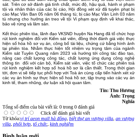
sát. Trên cơ sở đánh giá tính chất, mức độ, hậu quả, hành vi phạm
tội và nhân thân của các bị cáo, Hội đồng xét xử đã tuyên phạt bị
cáo Mạc Văn Ban 05 năm 06 tháng tù; bị cáo Mạc Văn Linh 03 năm
tù nhưng cho hưởng án treo về tội Vi phạm quy định về khai thác,
bảo vệ rừng và lâm sản.
Kết thúc phiên tòa, lãnh đạo VKSND huyện Na Hang đã tổ chức họp
rút kinh nghiệm đối với Kiểm sát viên, đồng thời đánh giá việc thực
hiện số hóa hồ sơ vụ án, công bố tài liệu, chứng cứ bằng hình ảnh
tại phiên tòa. Nhằm thực hiện tốt nhiệm vụ trọng tâm của ngành
Kiểm sát Tuyên Quang năm 2023 và hướng tới công tác đào tạo,
nâng cao chất lượng công tác, chất lượng ứng dụng công nghệ
thông tin đối với cán bộ, Kiểm sát viên, việc tổ chức các phiên toà
rút kinh nghiệm kết hợp số hoá hồ sơ là cần thiết. Trong thời gian
tới, đơn vị sẽ tiếp tục phối hợp với Toà án cùng cấp tiến hành xét xử
các vụ án hình sự thực hiện số hoá hồ sơ, tập trung vào các vụ án
kinh tế, tham nhũng, dư luận xã hội quan tâm.
Tin: Thu Hương
Ảnh: Trọng
Nghĩa
Tổng số điểm của bài viết là: 0 trong 0 đánh giá
Click để đánh giá bài viết
Từ khóa:
vị trí aeon mall hà đông
,
biệt thự an vượng villa
,
an vượng
villa
,
phối hợp
,
tổ chức
,
kinh nghiệm
Bình luận mới