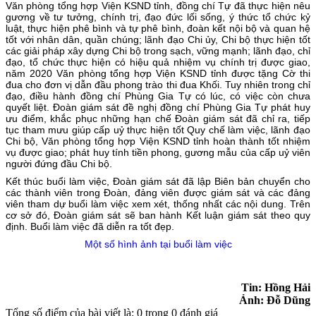
Văn phòng tổng hợp Viện KSND tỉnh, đồng chí Tự đã thực hiện nêu
gương về tư tưởng, chính trị, đạo đức lối sống, ý thức tổ chức kỷ
luật, thực hiện phê bình và tự phê bình, đoàn kết nội bộ và quan hệ
tốt với nhân dân, quần chúng; lãnh đạo Chi ủy, Chi bộ thực hiện tốt
các giải pháp xây dựng Chi bộ trong sạch, vững mạnh; lãnh đạo, chỉ
đạo, tổ chức thực hiện có hiệu quả nhiệm vụ chính trị được giao,
năm 2020 Văn phòng tổng hợp Viện KSND tỉnh được tặng Cờ thi
đua cho đơn vị dẫn đầu phong trào thi đua Khối. Tuy nhiên trong chỉ
đạo, điều hành đồng chí Phùng Gia Tự có lúc, có việc còn chưa
quyết liệt. Đoàn giám sát đề nghị đồng chí Phùng Gia Tự phát huy
ưu điểm, khắc phục những hạn chế Đoàn giám sát đã chỉ ra, tiếp
tục tham mưu giúp cấp uỷ thực hiện tốt Quy chế làm việc, lãnh đạo
Chi bộ, Văn phòng tổng hợp Viện KSND tỉnh hoàn thành tốt nhiệm
vụ được giao; phát huy tính tiền phong, gương mẫu của cấp uỷ viên
người đứng đầu Chi bộ.
Kết thúc buổi làm việc, Đoàn giám sát đã lập Biên bản chuyển cho
các thành viên trong Đoàn, đảng viên được giám sát và các đảng
viên tham dự buổi làm việc xem xét, thống nhất các nội dung. Trên
cơ sở đó, Đoàn giám sát sẽ ban hành Kết luận giám sát theo quy
định. Buổi làm việc đã diễn ra tốt đẹp.
Một số hình ảnh tại buổi làm việc
Tin: Hồng Hải
Ảnh: Đỗ Dũng
Tổng số điểm của bài viết là: 0 trong 0 đánh giá