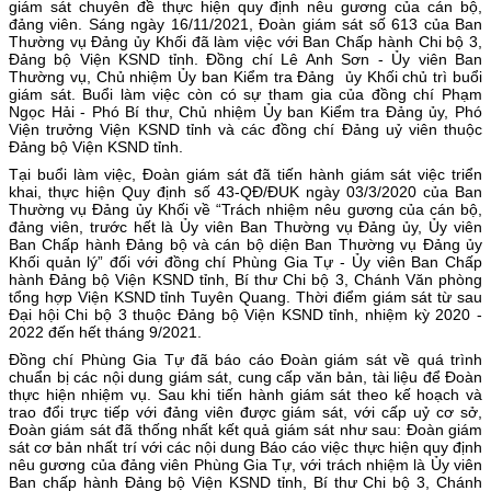
giám sát chuyên đề thực hiện quy định nêu gương của cán bộ,
đảng viên. Sáng ngày 16/11/2021, Đoàn giám sát số 613 của Ban
Thường vụ Đảng ủy Khối đã làm việc với Ban Chấp hành Chi bộ 3,
Đảng bộ Viện KSND tỉnh. Đồng chí Lê Anh Sơn - Ủy viên Ban
Thường vụ, Chủ nhiệm Ủy ban Kiểm tra Đảng ủy Khối chủ trì buổi
giám sát. Buổi làm việc còn có sự tham gia của đồng chí Phạm
Ngọc Hải - Phó Bí thư, Chủ nhiệm Ủy ban Kiểm tra Đảng ủy, Phó
Viện trưởng Viện KSND tỉnh và các đồng chí Đảng uỷ viên thuộc
Đảng bộ Viện KSND tỉnh.
Tại buổi làm việc, Đoàn giám sát đã tiến hành giám sát việc triển
khai, thực hiện Quy định số 43-QĐ/ĐUK ngày 03/3/2020 của Ban
Thường vụ Đảng ủy Khối về “Trách nhiệm nêu gương của cán bộ,
đảng viên, trước hết là Ủy viên Ban Thường vụ Đảng ủy, Ủy viên
Ban Chấp hành Đảng bộ và cán bộ diện Ban Thường vụ Đảng ủy
Khối quản lý” đối với đồng chí Phùng Gia Tự - Ủy viên Ban Chấp
hành Đảng bộ Viện KSND tỉnh, Bí thư Chi bộ 3, Chánh Văn phòng
tổng hợp Viện KSND tỉnh Tuyên Quang. Thời điểm giám sát từ sau
Đại hội Chi bộ 3 thuộc Đảng bộ Viện KSND tỉnh, nhiệm kỳ 2020 -
2022 đến hết tháng 9/2021.
Đồng chí Phùng Gia Tự đã báo cáo Đoàn giám sát về quá trình
chuẩn bị các nội dung giám sát, cung cấp văn bản, tài liệu để Đoàn
thực hiện nhiệm vụ. Sau khi tiến hành giám sát theo kế hoạch và
trao đổi trực tiếp với đảng viên được giám sát, với cấp uỷ cơ sở,
Đoàn giám sát đã thống nhất kết quả giám sát như sau: Đoàn giám
sát cơ bản nhất trí với các nội dung Báo cáo việc thực hiện quy định
nêu gương của đảng viên Phùng Gia Tự, với trách nhiệm là Ủy viên
Ban chấp hành Đảng bộ Viện KSND tỉnh, Bí thư Chi bộ 3, Chánh