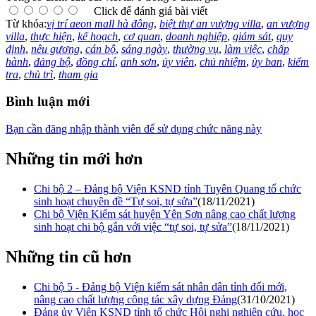
Click để đánh giá bài viết
Từ khóa:
vị trí aeon mall hà đông
,
biệt thự an vượng villa
,
an vượng
villa
,
thực hiện
,
kế hoạch
,
cơ quan
,
doanh nghiệp
,
giám sát
,
quy
định
,
nêu gương
,
cán bộ
,
sáng ngày
,
thường vụ
,
làm việc
,
chấp
hành
,
đảng bộ
,
đồng chí
,
anh sơn
,
ủy viên
,
chủ nhiệm
,
ủy ban
,
kiểm
tra
,
chủ trì
,
tham gia
Bình luận mới
Bạn cần đăng nhập thành viên để sử dụng chức năng này
Những tin mới hơn
Chi bộ 2 – Đảng bộ Viện KSND tỉnh Tuyên Quang tổ chức
sinh hoạt chuyên đề “Tự soi, tự sửa”
(18/11/2021)
Chi bộ Viện Kiểm sát huyện Yên Sơn nâng cao chất lượng
sinh hoạt chi bộ gắn với việc “tự soi, tự sửa”
(18/11/2021)
Những tin cũ hơn
Chi bộ 5 - Đảng bộ Viện kiểm sát nhân dân tỉnh đổi mới,
nâng cao chất lượng công tác xây dựng Đảng
(31/10/2021)
Đảng ủy Viện KSND tỉnh tổ chức Hội nghị nghiên cứu, học