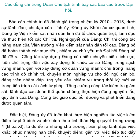
Các đồng chí trong Đoàn Chủ tịch trình bày các báo cáo trước Đại
hội.
Báo cáo chính trị đã đánh giá trong nhiệm kỳ 2010 - 2015, dưới
sự lãnh đạo, chỉ đạo của Tỉnh ủy, Đảng ủy Khối các cơ quan tỉnh,
Đảng ủy Viện kiểm sát nhân dân tỉnh đã tổ chức quán triệt, lãnh đạo
và thực hiện tốt các Chỉ thị, Nghị quyết của Đảng; Chỉ thị công tác
hằng năm của Viện trưởng Viện kiểm sát nhân dân tối cao. Đảng bộ
đã hoàn thành các mục tiêu, nhiệm vụ chủ yếu mà Đại hội Đảng bộ
đã đề ra. Công tác xây dựng Đảng có nhiều chuyển biến tích cực,
luôn chú trọng đến việc xây dựng tổ chức cơ sở Đảng trong sạch
vững mạnh, gắn với xây dựng cơ quan vững mạnh; chú trọng nâng
cao trình độ chính trị, chuyên môn nghiệp vụ cho đội ngũ cán bộ,
đảng viên nhằm đáp ứng yêu cầu nhiệm vụ trong thời kỳ mới và
trong tiến trình cải cách tư pháp. Tăng cường công tác kiểm tra giám
sát, lãnh đạo các đoàn thể quần chúng, thực hiện đúng nguyên tắc,
quy định của Đảng. Công tác giáo dục, bồi dưỡng và phát triển đảng
được quan tâm.
Đặc biệt, Đảng ủy đã triển khai thực hiện nghiêm túc việc kiểm
điểm tự phê bình và phê bình theo tinh thần Nghị quyết Trung ương
4 (khoá XI), từ đó đề ra những chủ trương, biện pháp lãnh đạo việc
khắc phục những hạn chế, khuyết điểm; gắn với việc tiếp tuc đẩy