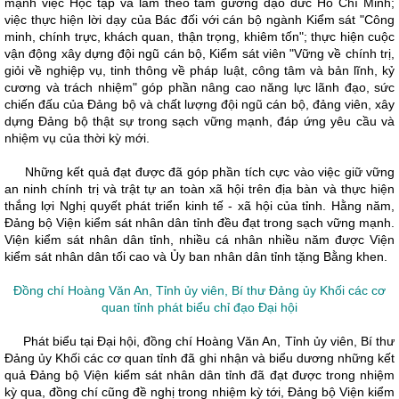
mạnh việc Học tập và làm theo tấm gương đạo đức Hồ Chí Minh;
việc thực hiện lời dạy của Bác đối với cán bộ ngành Kiểm sát "Công
minh, chính trực, khách quan, thận trọng, khiêm tốn"; thực hiện cuộc
vận động xây dựng đội ngũ cán bộ, Kiểm sát viên "Vững về chính trị,
giỏi về nghiệp vụ, tinh thông về pháp luật, công tâm và bản lĩnh, kỷ
cương và trách nhiệm" góp phần nâng cao năng lực lãnh đạo, sức
chiến đấu của Đảng bộ và chất lượng đội ngũ cán bộ, đảng viên, xây
dựng Đảng bộ thật sự trong sạch vững mạnh, đáp ứng yêu cầu và
nhiệm vụ của thời kỳ mới.
Những kết quả đạt được đã góp phần tích cực vào việc giữ vững
an ninh chính trị và trật tự an toàn xã hội trên địa bàn và thực hiện
thắng lợi Nghị quyết phát triển kinh tế - xã hội của tỉnh. Hằng năm,
Đảng bộ Viện kiểm sát nhân dân tỉnh đều đạt trong sạch vững mạnh.
Viện kiểm sát nhân dân tỉnh, nhiều cá nhân nhiều năm được Viện
kiểm sát nhân dân tối cao và Ủy ban nhân dân tỉnh tặng Bằng khen.
Đồng chí Hoàng Văn An, Tỉnh ủy viên, Bí thư Đảng ủy Khối các cơ
quan tỉnh phát biểu chỉ đạo Đại hội
Phát biểu tại Đại hội, đồng chí Hoàng Văn An, Tỉnh ủy viên, Bí thư
Đảng ủy Khối các cơ quan tỉnh đã ghi nhận và biểu dương những kết
quả Đảng bộ Viện kiểm sát nhân dân tỉnh đã đạt được trong nhiệm
kỳ qua, đồng chí cũng đề nghị trong nhiệm kỳ tới, Đảng bộ Viện kiểm