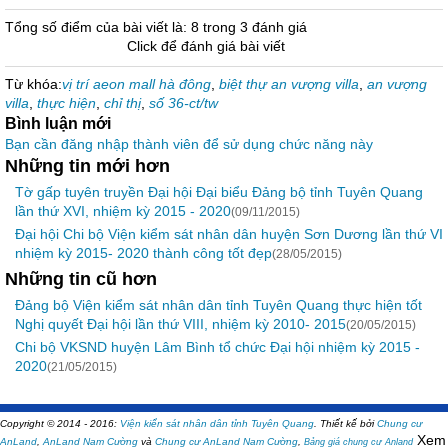
Tổng số điểm của bài viết là: 8 trong 3 đánh giá
Click để đánh giá bài viết
Từ khóa:
vị trí aeon mall hà đông
,
biệt thự an vượng villa
,
an vượng
villa
,
thực hiện
,
chỉ thị
,
số 36-ct/tw
Bình luận mới
Bạn cần đăng nhập thành viên để sử dụng chức năng này
Những tin mới hơn
Tờ gấp tuyên truyền Đại hội Đại biểu Đảng bộ tỉnh Tuyên Quang
lần thứ XVI, nhiệm kỳ 2015 - 2020
(09/11/2015)
Đại hội Chi bộ Viện kiểm sát nhân dân huyện Sơn Dương lần thứ VI
nhiệm kỳ 2015- 2020 thành công tốt đẹp
(28/05/2015)
Những tin cũ hơn
Đảng bộ Viện kiểm sát nhân dân tỉnh Tuyên Quang thực hiện tốt
Nghị quyết Đại hội lần thứ VIII, nhiệm kỳ 2010- 2015
(20/05/2015)
Chi bộ VKSND huyện Lâm Bình tổ chức Đại hội nhiệm kỳ 2015 -
2020
(21/05/2015)
Copyright © 2014 - 2016:
Viện kiển sát nhân dân tỉnh Tuyên Quang
.
Thiết kế bởi
Chung cư
Xem
AnLand
,
AnLand Nam Cường
và
Chung cư AnLand Nam Cường
,
Bảng giá chung cư Anland