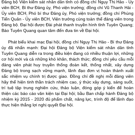
Đảng bộ Viện kiểm sát nhân dân tỉnh có đồng chí Ngụy Thị Hảo - Ủy
viên BCH, Bí thư Đảng ủy, Phó viện trưởng; đồng chí Vũ Thanh Hải -
Ủy viên BCH, Phó bí thư Đảng ủy, Phó viện trưởng; đồng chí Phùng
Tiến Quân - Ủy viên BCH, Viện trưởng cùng toàn thể đảng viên trong
Đảng bộ. Đại hội được Đài phát thanh truyền hình tỉnh Tuyên Quang;
Báo Tuyên Quang quan tâm đến đưa tin về Đại hội.
Phát biểu khai mạc Đại hội, đồng chí Ngụy Thị Hảo - Bí thư Đảng
ủy đã nhấn mạnh: Đại hội Đảng bộ Viện kiểm sát nhân dân tỉnh
Tuyên Quang diễn ra trong điều kiện đang có nhiều thuận lợi, những
cơ hội mới và cả những khó khăn, thách thức; đồng chí yêu cầu mỗi
đảng viên phát huy truyền thống đoàn kết, thống nhất, xây dựng
Đảng bộ trong sạch vững mạnh, lãnh đạo đơn vị hoàn thành xuất
sắc nhiệm vụ chính trị được giao. Đồng chí đề nghị mỗi đảng viên
hãy thể hiện tinh thần trách nhiệm cao, ý thức xây dựng, sáng suốt,
trí tuệ tập trung nghiên cứu, thảo luận, đóng góp ý kiến để hoàn
thiện các báo cáo văn kiện tại Đại hội; bầu Ban chấp hành Đảng bộ
nhiệm kỳ 2015 - 2020 đủ phẩm chất, năng lực, trình độ để lãnh đạo
thực hiện thắng lợi nghị quyết Đại hội.