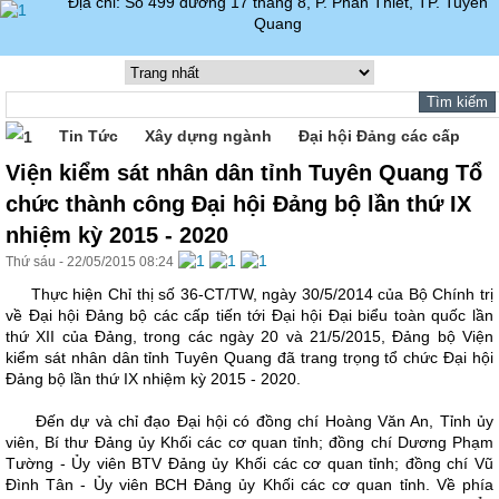
Địa chỉ: Số 499 đường 17 tháng 8, P. Phan Thiết, TP. Tuyên
Quang
Tin Tức
Xây dựng ngành
Đại hội Đảng các cấp
Viện kiểm sát nhân dân tỉnh Tuyên Quang Tổ
chức thành công Đại hội Đảng bộ lần thứ IX
nhiệm kỳ 2015 - 2020
Thứ sáu - 22/05/2015 08:24
Thực hiện Chỉ thị số 36-CT/TW, ngày 30/5/2014 của Bộ Chính trị
về Đại hội Đảng bộ các cấp tiến tới Đại hội Đại biểu toàn quốc lần
thứ XII của Đảng, trong các ngày 20 và 21/5/2015, Đảng bộ Viện
kiểm sát nhân dân tỉnh Tuyên Quang đã trang trọng tổ chức Đại hội
Đảng bộ lần thứ IX nhiệm kỳ 2015 - 2020.
Đến dự và chỉ đạo Đại hội có đồng chí Hoàng Văn An, Tỉnh ủy
viên, Bí thư Đảng ủy Khối các cơ quan tỉnh; đồng chí Dương Phạm
Tường - Ủy viên BTV Đảng ủy Khối các cơ quan tỉnh; đồng chí Vũ
Đình Tân - Ủy viên BCH Đảng ủy Khối các cơ quan tỉnh. Về phía