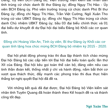
Đảng,
Ủy viên BCH Đảng bộ,
Viện trưởng Viện kiểm sát nhân dân
tỉnh trúng cử chức danh Bí thư Đảng ủy; đồng Ngụy Thị Hảo - Ủy
viên BCH Đảng ủy, Phó viện trưởng trúng cử chức danh Phó Bí thư
Đảng ủy; đồng chí Ngụy Thị Hảo, Trần Việt Cường, Ngô Xuân Tho
trúng cử vào UBKT Đảng ủy; đồng chí Ngụy Thị Hảo trúng cử chức
danh Chủ nhiệm UBKT Đảng ủy; bầu 03 đại biểu chính thức và 01
đại biểu dự khuyết đi dự Đại hội đại biểu Đảng bộ Khối các cơ quan
tỉnh.
Đồng chí Hoàng Văn An, Tỉnh ủy viên, Bí thư Đảng ủy Khối các cơ
quan tỉnh tặng hoa chúc mừng BCH Đảng bộ nhiệm kỳ 2015 - 2020.
Đại hội phát động phong trào thi đua lập thành tích chào mừng
Đại hội Đảng bộ các cấp tiến tới Đại hội đại biểu toàn quốc lần thứ
XII của Đảng. Đại hội kêu gọi toàn thể cán bộ, đảng viên nêu cao
tinh thần đoàn kết, thống nhất ý chí và hành động, nắm bắt thời cơ
vượt qua thách thức, đẩy mạnh các phong trào thi đua thực hiện
thắng lợi nghị quyết Đại hội đã đề ra.
Với những kết quả đã đạt được, Đại hội Đảng bộ Viện kiểm sát
nhân tỉnh Tuyên Quang đã hoàn thành theo Kế hoạch đề ra và thành
công tốt đẹp.
Ngô Xuân Tho