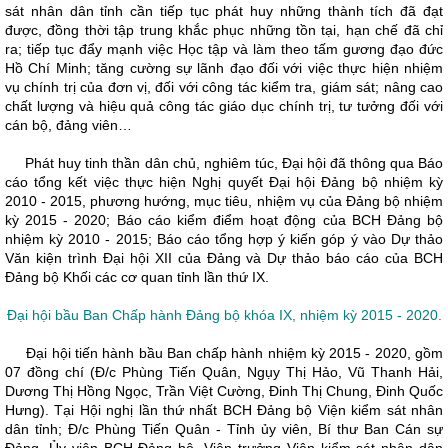
sát nhân dân tỉnh cần tiếp tục phát huy những thành tích đã đạt
được, đồng thời tập trung khắc phục những tồn tại, hạn chế đã chỉ
ra; tiếp tục đẩy mạnh việc Học tập và làm theo tấm gương đạo đức
Hồ Chí Minh; tăng cường sự lãnh đạo đối với việc thực hiện nhiệm
vụ chính trị của đơn vị, đối với công tác kiểm tra, giám sát; nâng cao
chất lượng và hiệu quả công tác giáo dục chính trị, tư tưởng đối với
cán bộ, đảng viên…
Phát huy tinh thần dân chủ, nghiêm túc, Đại hội đã thông qua Báo
cáo tổng kết việc thực hiện Nghị quyết Đại hội Đảng bộ nhiệm kỳ
2010 - 2015, phương hướng, mục tiêu, nhiệm vụ của Đảng bộ nhiệm
kỳ 2015 - 2020; Báo cáo kiểm điểm hoạt động của BCH Đảng bộ
nhiệm kỳ 2010 - 2015; Báo cáo tổng hợp ý kiến góp ý vào Dự thảo
Văn kiện trình Đại hội XII của Đảng và Dự thảo báo cáo của BCH
Đảng bộ Khối các cơ quan tỉnh lần thứ IX.
Đại hội bầu Ban Chấp hành Đảng bộ khóa IX, nhiệm kỳ 2015 - 2020.
Đại hội tiến hành bầu Ban chấp hành nhiệm kỳ 2015 - 2020, gồm
07 đồng chí (Đ/c Phùng Tiến Quân, Ngụy Thị Hảo, Vũ Thanh Hải,
Dương Thị Hồng Ngọc, Trần Việt Cường, Đinh Thị Chung, Đinh Quốc
Hưng). Tại Hội nghị lần thứ nhất BCH Đảng bộ Viện kiểm sát nhân
dân tỉnh; Đ/c Phùng Tiến Quân - Tỉnh ủy viên, Bí thư Ban Cán sự