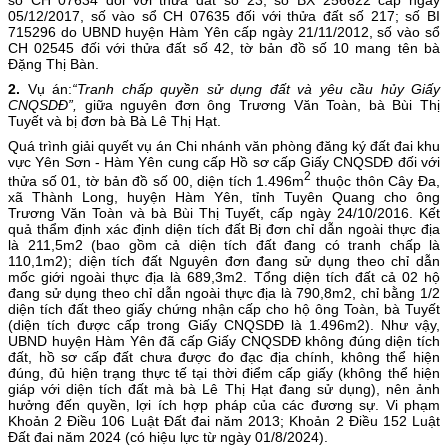
05/12/2017, số vào sổ CH 07635 đối với thửa đất số 217; số BI
715296 do UBND huyện Hàm Yên cấp ngày 21/11/2012, số vào sổ
CH 02545 đối với thửa đất số 42, tờ bản đồ số 10 mang tên bà
Đặng Thị Bàn.
2.
Vụ án:
“Tranh chấp quyền sử dụng đất và yêu cầu hủy Giấy
CNQSDĐ”,
giữa nguyên đơn ông Trương Văn Toàn, bà Bùi Thị
Tuyết và bị đơn bà Bà Lê Thị Hạt.
Quá trình giải quyết vụ án Chi nhánh văn phòng đăng ký đất đai khu
vực Yên Sơn - Hàm Yên cung cấp Hồ sơ cấp Giấy CNQSDĐ đối với
2
thửa số 01, tờ bản đồ số 00, diện tích 1.496m
thuộc thôn Cây Đa,
xã Thành Long, huyện Hàm Yên, tỉnh Tuyên Quang cho ông
Trương Văn Toàn và bà Bùi Thị Tuyết, cấp ngày 24/10/2016. Kết
quả thẩm định xác định diện tích đất Bị đơn chỉ dẫn ngoài thực địa
là 211,5m2 (bao gồm cả diện tích đất đang có tranh chấp là
110,1m2); diện tích đất Nguyên đơn đang sử dụng theo chỉ dẫn
mốc giới ngoài thực địa là 689,3m2. Tổng diện tích đất cả 02 hộ
đang sử dụng theo chỉ dẫn ngoài thực địa là 790,8m2, chỉ bằng 1/2
diện tích đất theo giấy chứng nhận cấp cho hộ ông Toàn, bà Tuyết
(diện tích được cấp trong Giấy CNQSDĐ là 1.496m2). Như vậy,
UBND huyện Hàm Yên đã cấp Giấy CNQSDĐ không đúng diện tích
đất, hồ sơ cấp đất chưa được đo đạc địa chính, không thể hiện
đúng, đủ hiện trạng thực tế tại thời điểm cấp giấy (không thể hiện
giáp với diện tích đất mà bà Lê Thị Hạt đang sử dụng), nên ảnh
hưởng đến quyền, lợi ích hợp pháp của các đương sự. Vi phạm
Khoản 2 Điều 106 Luật Đất đai năm 2013; Khoản 2 Điều 152 Luật
Đất đai năm 2024 (có hiệu lực từ ngày 01/8/2024).