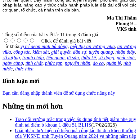
vị có liên quan. Đẩy mạnh công tác tuyên truyền, phổ biến, giáo dục
pháp luật, nâng cao ý thức chấp hành pháp luật đất đai đối với các
cơ quan, tổ chức, cá nhân trên địa bàn.
Ma Thị Thắm
Phòng 9 –
VKS tỉnh
Tổng số điểm của bài viết là: 11 trong 3 đánh giá
Click để đánh giá bài viết
Từ khóa:
vị trí aeon mall hà đông
,
biệt thự an vượng villa
,
an vượng
villa
,
công tác
,
kiểm sát
,
giải quyết
,
dân sự
,
tuyên quang
,
nhận thấy
,
số lượng
,
tranh chấp
,
liên quan
,
di sản
,
thừa kế
,
sử dụng
,
phát sinh
,
ngày càng
,
tính chất
,
phức tạp
,
nguyên nhân
,
do cơ
,
quản lý
,
nhà
nước
,
thực hiện
Bình luận mới
Bạn cần đăng nhập thành viên để sử dụng chức năng này
Những tin mới hơn
Trao đổi vướng mắc trong việc áp dụng tình tiết giảm nhẹ quy
định tại điểm b khoản 1 điều 51 BLHS
(17/02/2025)
Giải pháp thực hiện có hiệu quả công tác thi đua khen thưởng
của VKSND tỉnh Tuyên Quang năm 2024 và những năm tiếp