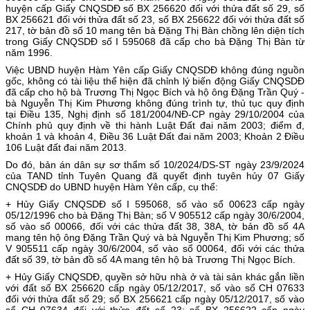
huyện cấp Giấy CNQSDĐ số BX 256620 đối với thửa đất số 29, số
BX 256621 đối với thửa đất số 23, số BX 256622 đối với thửa đất số
217, tờ bản đồ số 10 mang tên bà Đặng Thị Bàn chồng lên diện tích
trong Giấy CNQSDĐ số I 595068 đã cấp cho bà Đặng Thị Bàn từ
năm 1996.
Việc UBND huyện Hàm Yên cấp Giấy CNQSDĐ không đúng nguồn
gốc, không có tài liệu thể hiện đã chỉnh lý biến động Giấy CNQSDĐ
đã cấp cho hộ bà Trương Thị Ngọc Bích và hộ ông Đặng Trần Quý -
bà Nguyễn Thị Kim Phương không đúng trình tự, thủ tục quy định
tại Điều 135, Nghị định số 181/2004/NĐ-CP ngày 29/10/2004 của
Chính phủ quy định về thi hành Luật Đất đai năm 2003; điểm đ,
khoản 1 và khoản 4, Điều 36 Luật Đất đai năm 2003; Khoản 2 Điều
106 Luật đất đai năm 2013.
Do đó, bản án dân sự sơ thẩm số 10/2024/DS-ST ngày 23/9/2024
của TAND tỉnh Tuyên Quang đã quyết định tuyên hủy 07 Giấy
CNQSDĐ do UBND huyện Hàm Yên cấp, cụ thể:
+ Hủy Giấy CNQSDĐ số I 595068, số vào sổ 00623 cấp ngày
05/12/1996 cho bà Đặng Thị Bàn; số V 905512 cấp ngày 30/6/2004,
số vào sổ 00066, đối với các thửa đất 38, 38A, tờ bản đồ số 4A
mang tên hộ ông Đặng Trần Quý và bà Nguyễn Thị Kim Phương; số
V 905511 cấp ngày 30/6/2004, số vào sổ 00064, đối với các thửa
đất số 39, tờ bản đồ số 4A mang tên hộ bà Trương Thị Ngọc Bích.
+ Hủy Giấy CNQSDĐ, quyền sở hữu nhà ở và tài sản khác gắn liền
với đất số BX 256620 cấp ngày 05/12/2017, số vào sổ CH 07633
đối với thửa đất số 29; số BX 256621 cấp ngày 05/12/2017, số vào
sổ CH 07634 đối với thửa đất số 23; số BX 256622 cấp ngày