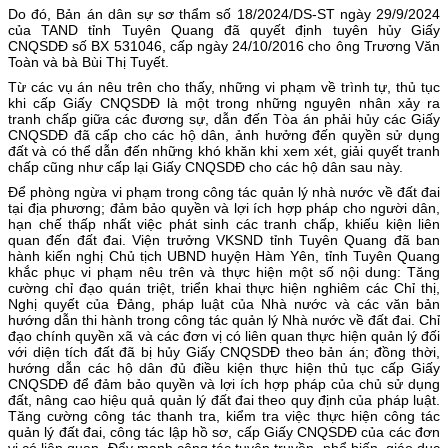
Do đó, Bản án dân sự sơ thẩm số 18/2024/DS-ST ngày 29/9/2024
của TAND tỉnh Tuyên Quang đã quyết định tuyên hủy Giấy
CNQSDĐ số BX 531046, cấp ngày 24/10/2016 cho ông Trương Văn
Toàn và bà Bùi Thị Tuyết.
Từ các vụ án nêu trên cho thấy, những vi phạm về trình tự, thủ tục
khi cấp Giấy CNQSDĐ là một trong những nguyên nhân xảy ra
tranh chấp giữa các đương sự, dẫn đến Tòa án phải hủy các Giấy
CNQSDĐ đã cấp cho các hộ dân, ảnh hưởng đến quyền sử dụng
đất và có thể dẫn đến những khó khăn khi xem xét, giải quyết tranh
chấp cũng như cấp lại Giấy CNQSDĐ cho các hộ dân sau này.
Để phòng ngừa vi phạm trong công tác quản lý nhà nước về đất đai
tại địa phương; đảm bảo quyền và lợi ích hợp pháp cho người dân,
hạn chế thấp nhất việc phát sinh các tranh chấp, khiếu kiện liên
quan đến đất đai. Viện trưởng VKSND tỉnh Tuyên Quang đã ban
hành kiến nghị Chủ tịch UBND huyện Hàm Yên, tỉnh Tuyên Quang
khắc phục vi phạm nêu trên và thực hiện một số nội dung: Tăng
cường chỉ đạo quán triệt, triển khai thực hiện nghiêm các Chỉ thị,
Nghị quyết của Đảng, pháp luật của Nhà nước và các văn bản
hướng dẫn thi hành trong công tác quản lý Nhà nước về đất đai. Chỉ
đạo chính quyền xã và các đơn vị có liên quan thực hiện quản lý đối
với diện tích đất đã bị hủy Giấy CNQSDĐ theo bản án; đồng thời,
hướng dẫn các hộ dân đủ điều kiện thực hiện thủ tục cấp Giấy
CNQSDĐ để đảm bảo quyền và lợi ích hợp pháp của chủ sử dụng
đất, nâng cao hiệu quả quản lý đất đai theo quy định của pháp luật.
Tăng cường công tác thanh tra, kiểm tra việc thực hiện công tác
quản lý đất đai, công tác lập hồ sơ, cấp Giấy CNQSDĐ của các đơn