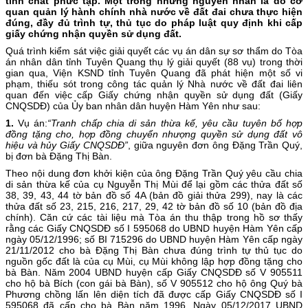
tính chất phức tạp. Một trong những nguyên nhân là do cơ
quan quản lý hành chính nhà nước về đất đai chưa thực hiện
đúng, đầy đủ trình tự, thủ tục do pháp luật quy định khi cấp
giấy chứng nhận quyền sử dụng đất.
Quá trình kiểm sát việc giải quyết các vụ án dân sự sơ thẩm do Tòa
án nhân dân tỉnh Tuyên Quang thụ lý giải quyết (88 vụ) trong thời
gian qua, Viện KSND tỉnh Tuyên Quang đã phát hiện một số vi
phạm, thiếu sót trong công tác quản lý Nhà nước về đất đai liên
quan đến việc cấp Giấy chứng nhận quyền sử dụng đất (Giấy
CNQSDĐ) của Ủy ban nhân dân huyện Hàm Yên như sau:
1.
Vụ án:
“
Tranh chấp chia di sản thừa kế
, yêu cầu tuyên bố hợp
đồng tặng cho, hợp đồng chuyển nhượng quyền sử dụng đất vô
hiệu
và hủy
Giấy
CNQSDĐ”
, giữa nguyên đơn ông Đặng Trần Quý,
bị đơn bà Đặng Thị Bàn.
Theo nội dung đơn khởi kiện của ông Đặng Trần Quý yêu cầu chia
di sản thừa kế của cụ Nguyễn Thị Mùi để lại gồm các thửa đất số
38, 39, 43, 44 tờ bản đồ số 4A (bản đồ giải thửa 299), nay là các
thửa đất số 23, 215, 216, 217, 29, 42 tờ bản đồ số 10 (bản đồ địa
chính). Căn cứ các tài liệu mà Tòa án thu thập trong hồ sơ thấy
rằng các Giấy CNQSDĐ số I 595068 do UBND huyện Hàm Yên cấp
ngày 05/12/1996; số BI 715296 do UBND huyện Hàm Yên cấp ngày
21/11/2012 cho bà Đặng Thị Bàn chưa đúng trình tự thủ tục do
nguồn gốc đất là của cụ Mùi, cụ Mùi không lập hợp đồng tặng cho
bà Bàn. Năm 2004 UBND huyện cấp Giấy CNQSDĐ số V 905511
cho hộ bà Bích (con gái bà Bàn), số V 905512 cho hộ ông Quý bà
Phương chồng lấn lên diện tích đã được cấp Giấy CNQSDĐ số I
595068 đã cấp cho bà Bàn năm 1996. Ngày 05/12/2017 UBND