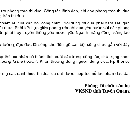
ra phong trào thi đua. Công tác lãnh đạo, chỉ đạo phong trào thi đua
 trào thi đua.
n nhiệm vụ của cán bộ, công chức. Nội dung thi đua phải bám sát, gắn
iết thực. Phải kết hợp giữa phong trào thi đua yêu nước với các phong
nhân phát huy truyền thống yêu nước, yêu Ngành, năng động, sáng tạo
ư tưởng, đạo đức lối sống cho đội ngũ cán bộ, công chức gắn với đẩy
ập thể, cá nhân có thành tích xuất sắc trong công tác, chú trọng khen
thưởng là thu hoạch”
. Khen thưởng đúng người, đúng việc, kịp thời sẽ
g các danh hiệu thi đua đã đạt được, tiếp tục nỗ lực phấn đấu đạt
Phòng Tổ chức cán bộ
VKSND tỉnh Tuyên Quang