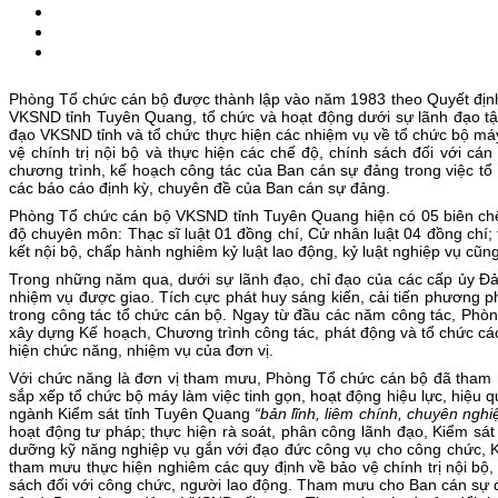
Phòng Tổ chức cán bộ được thành lập vào năm 1983 theo Quyết định
VKSND tỉnh Tuyên Quang, tổ chức và hoạt động dưới sự lãnh đạo t
đạo VKSND tỉnh và tổ chức thực hiện các nhiệm vụ về tổ chức bộ má
vệ chính trị nội bộ và thực hiện các chế độ, chính sách đối với c
chương trình, kế hoạch công tác của Ban cán sự đảng trong việc tổ 
các báo cáo định kỳ, chuyên đề của Ban cán sự đảng.
Phòng Tổ chức cán bộ VKSND tỉnh Tuyên Quang hiện có 05 biên chế, t
độ chuyên môn: Thạc sĩ luật 01 đồng chí, Cử nhân luật 04 đồng chí; 
kết nội bộ, chấp hành nghiêm kỷ luật lao động, kỷ luật nghiệp vụ cũ
Trong những năm qua, dưới sự lãnh đạo, chỉ đạo của các cấp ủy Đả
nhiệm vụ được giao. Tích cực phát huy sáng kiến, cải tiến phương p
trong công tác tổ chức cán bộ. Ngay từ đầu các năm công tác, Phò
xây dựng Kế hoạch, Chương trình công tác, phát động và tổ chức các 
hiện chức năng, nhiệm vụ của đơn vị.
Với chức năng là đơn vị tham mưu, Phòng Tổ chức cán bộ đã tham mư
sắp xếp tổ chức bộ máy làm việc tinh gọn, hoạt động hiệu lực, hiệu 
ngành Kiểm sát tỉnh Tuyên Quang
“bản lĩnh, liêm chính, chuyên nghi
hoạt động tư pháp; thực hiện rà soát, phân công lãnh đạo, Kiểm sát
dưỡng kỹ năng nghiệp vụ gắn với đạo đức công vụ cho công chức, K
tham mưu thực hiện nghiêm các quy định về bảo vệ chính trị nội bộ,
sách đối với công chức, người lao động. Tham mưu cho Ban cán sự đản