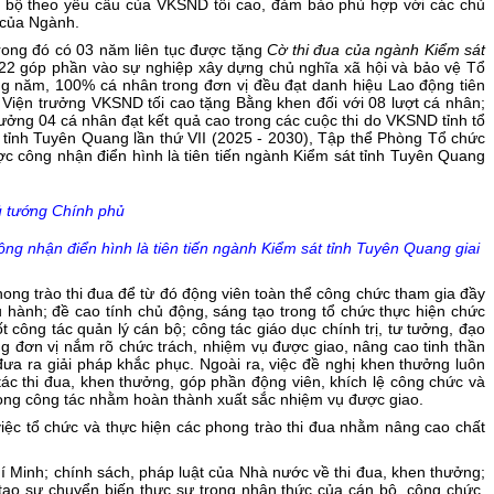
n bộ theo yêu cầu của VKSND tối cao, đảm bảo phù hợp với các chủ
 của Ngành.
trong đó có 03 năm liên tục được tặng
Cờ thi đua của ngành Kiểm sát
22 góp phần vào sự nghiệp xây dựng chủ nghĩa xã hội và bảo vệ Tổ
ng năm, 100% cá nhân trong đơn vị đều đạt danh hiệu Lao động tiên
Viện trưởng VKSND tối cao tặng Bằng khen đối với 08 lượt cá nhân;
hưởng 04 cá nhân đạt kết quả cao trong các cuộc thi do VKSND tỉnh tổ
 tỉnh Tuyên Quang lần thứ VII (2025 - 2030), Tập thể Phòng Tổ chức
ợc công nhận điển hình là tiên tiến ngành Kiểm sát tỉnh Tuyên Quang
 tướng Chính phủ
ng nhận điển hình là tiên tiến ngành Kiểm sát tỉnh
Tuyên Quang giai
ng trào thi đua để từ đó động viên toàn thể công chức tham gia đầy
u hành; đề cao tính chủ động, sáng tạo trong tổ chức thực hiện chức
công tác quản lý cán bộ; công tác giáo dục chính trị, tư tưởng, đạo
g đơn vị nắm rõ chức trách, nhiệm vụ được giao, nâng cao tinh thần
đưa ra giải pháp khắc phục. Ngoài ra, việc đề nghị khen thưởng luôn
ác thi đua, khen thưởng, góp phần động viên, khích lệ công chức và
trong công tác nhằm hoàn thành xuất sắc nhiệm vụ được giao.
iệc tổ chức và thực hiện các phong trào thi đua nhằm nâng cao chất
í Minh; chính sách, pháp luật của Nhà nước về thi đua, khen thưởng;
 tạo sự chuyển biến thực sự trong nhận thức của cán bộ, công chức,