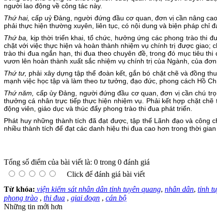
người lao động về công tác này.
Thứ hai,
cấp uỷ Đảng, người đứng đầu cơ quan, đơn vị cần nâng cao tr
phải thực hiện thường xuyên, liên tục, có nội dung và biện pháp chỉ đạ
Thứ ba,
kịp thời triển khai, tổ chức, hưởng ứng các phong trào thi 
chặt với việc thực hiện và hoàn thành nhiệm vụ chính trị được giao; 
trào thi đua ngắn hạn, thi đua theo chuyên đề, trong đó mục tiêu t
vươn lên hoàn thành xuất sắc nhiệm vụ chính trị của Ngành, của đơn 
Thứ tư,
phải xây dựng tập thể đoàn kết, gắn bó chặt chẽ và đồng thu
mạnh việc học tập và làm theo tư tưởng, đạo đức, phong cách Hồ Ch
Thứ năm,
cấp ủy Đảng, người đứng đầu cơ quan, đơn vị cần chú trọng 
thưởng cá nhân trực tiếp thực hiện nhiệm vụ. Phải kết hợp chặt chẽ
động viên, giáo dục và thúc đẩy phong trào thi đua phát triển.
Phát huy những thành tích đã đạt được, tập thể Lãnh đạo và công 
nhiều thành tích để đạt các danh hiệu thi đua cao hơn trong thời gian t
Tổng số điểm của bài viết là: 0 trong 0 đánh giá
Click để đánh giá bài viết
Từ khóa:
viện kiểm sát nhân dân tỉnh tuyên quang
,
nhân dân
,
tỉnh t
phong trào
,
thi đua
,
giai đoạn
,
cán bộ
Những tin mới hơn