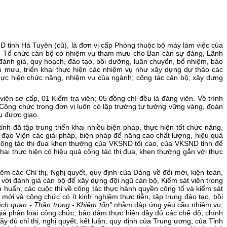
tỉnh Hà Tuyên (cũ), là đơn vị cấp Phòng thuộc bộ máy làm việc của
ng Tổ chức cán bộ có nhiệm vụ tham mưu cho Ban cán sự đảng, Lãnh
ánh giá, quy hoạch, đào tạo, bồi dưỡng, luân chuyển, bổ nhiệm, bảo
am mưu, triển khai thực hiện các nhiệm vụ như xây dựng dự thảo các
 thực hiện chức năng, nhiệm vụ của ngành; công tác cán bộ; xây dựng
ên sơ cấp, 01 Kiểm tra viên; 05 đồng chí đều là đảng viên. Về trình
. Công chức trong đơn vị luôn có lập trường tư tưởng vững vàng, đoàn
ụ được giao.
đã tập trung triển khai nhiều biện pháp, thực hiện tốt chức năng,
 đạo Viện các giải pháp, biện pháp để nâng cao chất lượng, hiệu quả
công tác thi đua khen thưởng của VKSND tối cao, của VKSND tỉnh để
hai thực hiện có hiệu quả công tác thi đua, khen thưởng gắn với thực
 các Chỉ thị, Nghị quyết, quy định của Đảng về đổi mới, kiện toàn,
 với đánh giá cán bộ để xây dựng đội ngũ cán bộ, Kiểm sát viên trong
p huấn, các cuộc thi về công tác thực hành quyền công tố và kiểm sát
ới và công chức có ít kinh nghiệm thực tiễn; tập trung đào tạo, bồi
ách quan - Thận trọng - Khiêm tốn”
nhằm đáp ứng yêu cầu nhiệm vụ;
giá phân loại công chức; bảo đảm thực hiện đầy đủ các chế độ, chính
 đủ chỉ thị, nghị quyết, kết luận, quy định của Trung ương, của Tỉnh