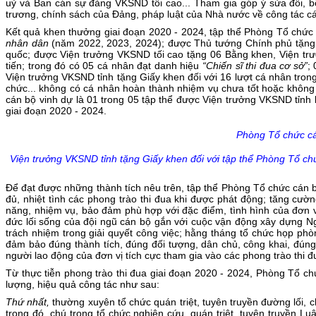
uỷ và Ban cán sự đảng VKSND tối cao... Tham gia góp ý sửa đổi, 
trương, chính sách của Đảng, pháp luật của Nhà nước về công tác cá
Kết quả khen thưởng giai đoạn 2020 - 2024, tập thể Phòng Tổ chức 
nhân dân
(năm 2022, 2023, 2024); được Thủ tướng Chính phủ tặng 
quốc; được Viện trưởng VKSND tối cao tặng 06 Bằng khen, Viện trư
tiến; trong đó có 05 cá nhân đạt danh hiệu
“Chiến sĩ thi đua cơ sở”
;
Viện trưởng VKSND tỉnh tặng Giấy khen đối với 16 lượt cá nhân trong
chức... không có cá nhân hoàn thành nhiệm vụ chưa tốt hoặc không 
cán bộ vinh dự là 01 trong 05 tập thể được Viện trưởng VKSND tỉnh 
giai đoạn 2020 - 2024.
Phòng Tổ chức c
Viện trưởng VKSND tỉnh tặng Giấy khen đối với tập thể Phòng Tổ chức
Để đạt được những thành tích nêu trên, tập thể Phòng Tổ chức cán 
đủ, nhiệt tình các phong trào thi đua khi được phát động; tăng cườ
năng, nhiệm vụ, bảo đảm phù hợp với đặc điểm, tình hình của đơn vị
đức lối sống của đội ngũ cán bộ gắn với cuộc vận động xây dựng Ng
trách nhiệm trong giải quyết công việc; hằng tháng tổ chức họp phò
đảm bảo đúng thành tích, đúng đối tượng, dân chủ, công khai, đúng
người lao động của đơn vị tích cực tham gia vào các phong trào thi
Từ thực tiễn phong trào thi đua giai đoạn 2020 - 2024, Phòng Tổ c
lượng, hiệu quả công tác như sau:
Thứ nhất,
thường xuyên tổ chức quán triệt, tuyên truyền đường lối, 
trong đó, chú trọng tổ chức nghiên cứu, quán triệt, tuyên truyền 