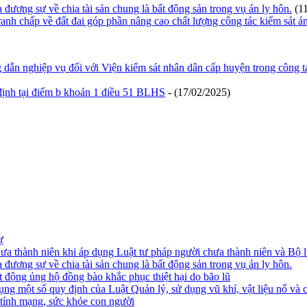
 đương sự về chia tài sản chung là bất động sản trong vụ án ly hôn.
(1
ranh chấp về đất đai góp phần nâng cao chất lượng công tác kiểm sát á
 dẫn nghiệp vụ đối với Viện kiểm sát nhân dân cấp huyện trong công t
 định tại điểm b khoản 1 điều 51 BLHS
- (17/02/2025)
ự
ưa thành niên khi áp dụng Luật tư pháp người chưa thành niên và Bộ l
 đương sự về chia tài sản chung là bất động sản trong vụ án ly hôn.
 động ủng hộ đồng bào khắc phục thiệt hại do bão lũ
ng một số quy định của Luật Quản lý, sử dụng vũ khí, vật liệu nổ và c
 tính mạng, sức khỏe con người