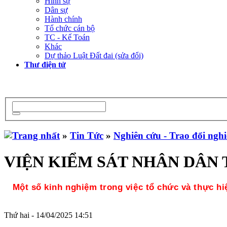
Hình sự
Dân sự
Hành chính
Tổ chức cán bộ
TC - Kế Toán
Khác
Dự thảo Luật Đất đai (sửa đổi)
Thư điện tử
»
Tin Tức
»
Nghiên cứu - Trao đổi ngh
VIỆN KIỂM SÁT NHÂN DÂN T
Một số kinh nghiệm trong việc tổ chức và thực hi
Thứ hai - 14/04/2025 14:51