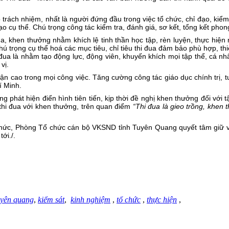
ách nhiệm, nhất là người đứng đầu trong việc tổ chức, chỉ đạo, kiểm t
o cụ thể. Chú trọng công tác kiểm tra, đánh giá, sơ kết, tổng kết phong
đua, khen thưởng nhằm khích lệ tinh thần học tập, rèn luyện, thực hiệ
chú trọng cụ thể hoá các mục tiêu, chỉ tiêu thi đua đảm bảo phù hợp, th
hi đua là nhằm tạo động lực, động viên, khuyến khích mọi tập thể, cá 
vị.
ận cao trong mọi công việc. Tăng cường công tác giáo dục chính trị, t
í Minh.
phát hiện điển hình tiên tiến, kịp thời đề nghị khen thưởng đối với t
 thi đua với khen thưởng, trên quan điểm
“Thi đua là gieo trồng, khen 
chức, Phòng Tổ chức cán bộ VKSND tỉnh Tuyên Quang quyết tâm giữ vữn
ới./.
uyên quang
,
kiểm sát
,
kinh nghiệm
,
tổ chức
,
thực hiện
,