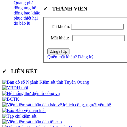
✓ THÀNH VIÊN
Tài khoản:
Mật khẩu:
Quên mật khẩu?
Đăng ký
✓ LIÊN KẾT