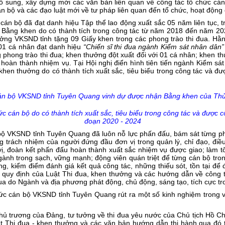
bổ sung, xây dựng mới các văn bản liên quan về công tác tổ chức cá
n bộ và các đạo luật mới về tư pháp liên quan đến tổ chức, hoạt động
cán bộ đã đạt danh hiệu Tập thể lao động xuất sắc 05 năm liên tục, 
Bằng khen do có thành tích trong công tác từ năm 2018 đến năm 20
ởng VKSND tỉnh tặng 09 Giấy khen trong các phong trào thi đua. Hằ
 01 cá nhân đạt danh hiệu
“Chiến sĩ thi đua ngành Kiểm sát nhân dân”
 phong trào thi đua; khen thưởng đột xuất đối với 01 cá nhân; khen t
hoàn thành nhiệm vụ. Tại Hội nghị điển hình tiên tiến ngành Kiểm sát
khen thưởng do có thành tích xuất sắc, tiêu biểu trong công tác và đư
án bộ VKSND tỉnh Tuyên Quang vinh dự được nhận Bằng khen
của Thủ
 cán bộ do có thành tích xuất sắc, tiêu biểu trong công tác và được cô
đoạn 2020 - 2024
bộ VKSND tỉnh Tuyên Quang đã luôn nỗ lực phấn đấu, bám sát từng pho
ng trách nhiệm của người đứng đầu đơn vị trong quản lý, chỉ đạo, điề
, đoàn kết phấn đấu hoàn thành xuất sắc nhiệm vụ được giao; làm tốt 
ành trong sạch, vững mạnh; động viên quán triệt để từng cán bộ tron
ng, kiểm điểm đánh giá kết quả công tác, những thiếu sót, tồn tại để 
 quy định của Luật Thi đua, khen thưởng và các hướng dẫn về công t
 đua do Ngành và địa phương phát động, chủ động, sáng tạo, tích cực 
hức cán bộ VKSND tỉnh Tuyên Quang rút ra một số kinh nghiệm trong v
chủ trương của Đảng, tư tưởng về thi đua yêu nước của Chủ tịch Hồ Ch
Luật Thi đua - khen thưởng và các văn bản hướng dẫn thi hành qua đó