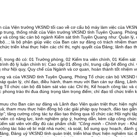
 của Viện trưởng VKSND tối cao về cơ cấu bộ máy làm việc của VKSND 
ập trung, thống nhất của Viện trưởng VKSND tỉnh Tuyên Quang. Phò
y và công tác cán bộ ngành Kiểm sát tỉnh Tuyên Quang như: Quản lý, đ
án bộ...; là bộ phận giúp việc của Ban cán sự đảng có trách nhiệm th
chức triển khai thực hiện các chỉ thị, nghị quyết của Đảng; lãnh đạo
rong đó có: 01 Trưởng phòng, 02 Kiểm tra viên chính, 01 Kiểm sát vi
trình độ lý luận chính trị: Cao cấp 01 đồng chí, trung cấp 04 đồng chí
ng như Nội quy, Quy chế của Ngành và cơ quan, hoàn thành tốt nhiệm v
ng và của VKSND tỉnh Tuyên Quang, Phòng Tổ chức cán bộ VKSND tỉnh 
háp quản lý, chỉ đạo, điều hành, tham mưu với Ban cán sự đảng, Lãnh
ng Tổ chức cán bộ đã bám sát vào các Chỉ thị, Kế hoạch công tác và 
phong trào thi đua đúng trọng tâm trọng điểm; chỉ đạo tổ chức triển k
u cho Ban cán sự đảng và Lãnh đạo Viện quán triệt thực hiện nghiêm
quả; tham mưu thực hiện đồng bộ các giải pháp quy hoạch, đào tạo gắn
ệp”
; tăng cường công tác tự đào tạo thông qua tổ chức các Hội nghị tậ
 viên có năng lực, kinh nghiệm góp ý, hướng dẫn, kèm cặp công chức m
iểm sát viên với đầy đủ các phẩm chất:
“Công minh - Chính trực - Kh
 công tác bảo vệ bí mật nhà nước; rà soát, bổ sung quy hoạch, đánh 
g, Đảng uỷ VKSND tỉnh quán triệt, triển khai thực hiện nghiêm túc đầy