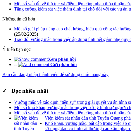
Một số vấn đề về thủ tục và điều kiện công nhận thỏa thuận của
Tăng cường kiểm sát việc thẩm định tại chỗ đối với các vụ án t
Những tin cũ hơn
Một số giải pháp nâng cao chất lượng, hiệu quả công tác hướng
(25/02/2025)
Trao đổi vướng mắc trong việc áp dụng tình tiết giảm nhẹ quy
Ý kiến bạn đọc
Xem phản hồi
--
Gửi phản hồi
Bạn cần đăng nhập thành viên để sử dụng chức năng này
✓ Đọc nhiều nhất
Vướng mắc về xác định “tiền sự” trong giải quyết vụ án hình s
Một số khó khăn, vướng mắc trong việc xử lý hình sự người ch
Một số vấn đề về thủ tục và điều kiện công nhận thỏa thuận của
Viện kiểm sát nhân dân tỉnh Tuyên Quang phát
Khó khăn, vướng mắc, bất cập trong việc áp dụ
sử dụng dao có tính sát thương cao xâm phạm