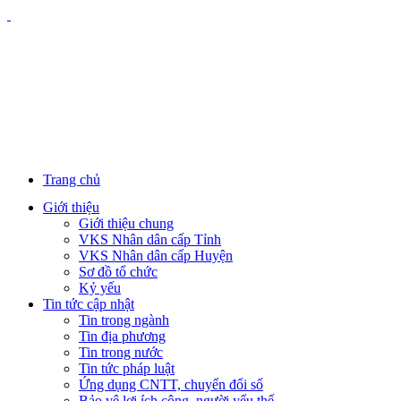
Trang chủ
Giới thiệu
Giới thiệu chung
VKS Nhân dân cấp Tỉnh
VKS Nhân dân cấp Huyện
Sơ đồ tổ chức
Kỷ yếu
Tin tức cập nhật
Tin trong ngành
Tin địa phương
Tin trong nước
Tin tức pháp luật
Ứng dụng CNTT, chuyển đổi số
Bảo vệ lợi ích công, người yếu thế