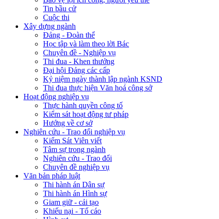
Tin bầu cử
Cuộc thi
Xây dựng ngành
Đảng - Đoàn thể
Học tập và làm theo lời Bác
Chuyên đề - Nghiệp vụ
Thi đua - Khen thưởng
Đại hội Đảng các cấp
Kỷ niệm ngày thành lập ngành KSND
Thi đua thực hiện Văn hoá công sở
Hoạt động nghiệp vụ
Thực hành quyền công tố
Kiểm sát hoạt động tư pháp
Hướng về cơ sở
Nghiên cứu - Trao đổi nghiệp vụ
Kiểm Sát Viên viết
Tâm sự trong ngành
Nghiên cứu - Trao đổi
Chuyên đề nghiệp vụ
Văn bản pháp luật
Thi hành án Dân sự
Thi hành án Hình sự
Giam giữ - cải tạo
Khiếu nại - Tố cáo