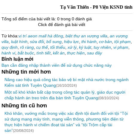
Tạ Văn Thiển - P8 Viện KSND tỉnh
Tổng số điểm của bài viết là: 0 trong 0 đánh giá
Click để đánh giá bài viết
Từ khóa:
vị trí aeon mall hà đông
,
biệt thự an vượng villa
,
an vượng
villa
,
luật hình
,
sửa đổi
,
bổ sung
,
hiệu lực
,
thi hành
,
cơ bản
,
tội phạm
,
quy định
,
rõ ràng
,
cụ thể
,
tối thiểu
,
xử lý
,
kỷ luật
,
tuy nhiên
,
vi phạm
,
hành vi
,
bắt buộc
,
tình tiết
,
kết án
,
thực hiện
,
sau đây
Bình luận mới
Bạn cần đăng nhập thành viên để sử dụng chức năng này
Những tin mới hơn
Nâng cao hiệu quả công tác bảo vệ bí mật nhà nước trong ngành
Kiểm sát tỉnh Tuyên Quang
(16/10/2024)
Một số khó khăn bất cập trong công tác quản lý, giáo dục người
chấp hành án treo trên địa bàn tỉnh Tuyên Quang
(08/10/2024)
Những tin cũ hơn
Khó khăn, vướng mắc trong việc xác định tội danh đối với tội “Tội
sử dụng mạng máy tính, mạng viễn thông, phương tiện điện tử
thực hiện hành vi chiếm đoạt tài sản” và “tội Trộm cắp tài
sản”
(20/08/2024)