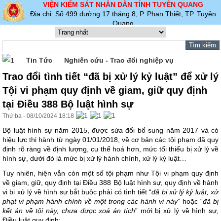
VIỆN KIỂM SÁT NHÂN DÂN TỈNH TUYÊN QUANG
Địa chỉ: Số 499 đường 17 tháng 8, P. Phan Thiết, TP. Tuyên
Quang
Tin Tức
Nghiên cứu - Trao đổi nghiệp vụ
Trao đổi tình tiết “đã bị xử lý kỷ luật” để xử lý
Tội vi phạm quy định về giam, giữ quy định
tại Điều 388 Bộ luật hình sự
Thứ ba - 08/10/2024 18:18
Bộ luật hình sự năm 2015, được sửa đổi bổ sung năm 2017 và có
hiệu lực thi hành từ ngày 01/01/2018, về cơ bản các tội phạm đã quy
định rõ ràng về định lượng, cụ thể hoá hơn, mức tối thiểu bị xử lý về
hình sự, dưới đó là mức bị xử lý hành chính, xử lý kỷ luật…
Tuy nhiên, hiện vẫn còn một số tội phạm như Tội vi phạm quy định
về giam, giữ, quy định tại Điều 388 Bộ luật hình sự, quy định về hành
vi bị xử lý về hình sự bắt buộc phải có tình tiết “
đã bị xử lý kỷ luật, xử
phạt vi phạm hành chính về một trong các hành vi này
” hoặc “
đã bị
kết án về tội này, chưa được xoá án tích
” mới bị xử lý về hình sự,
Điều luật quy định: