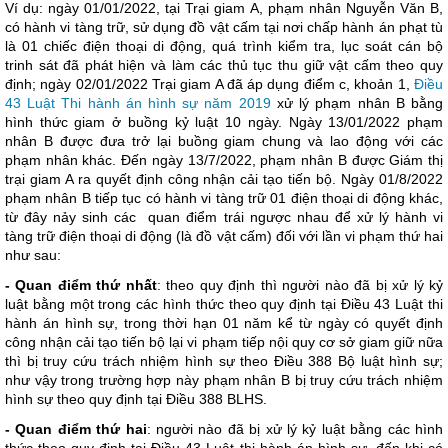
Ví dụ: ngày 01/01/2022, tại Trại giam A, phạm nhân Nguyễn Văn B,
có hành vi tàng trữ, sử dụng đồ vật cấm tại nơi chấp hành án phạt tù
là 01 chiếc điện thoại di động, quá trình kiểm tra, lục soát cán bộ
trinh sát đã phát hiện và làm các thủ tục thu giữ vật cấm theo quy
định; ngày 02/01/2022 Trại giam A đã áp dụng điểm c, khoản 1,
Điều
43 Luật Thi hành án hình sự năm 2019
xử lý phạm nhân B bằng
hình thức giam ở buồng kỷ luật 10 ngày. Ngày 13/01/2022 phạm
nhân B được đưa trở lại buồng giam chung và lao động với các
phạm nhân khác. Đến ngày 13/7/2022, phạm nhân B được Giám thị
trại giam A ra quyết định công nhận cải tạo tiến bộ. Ngày 01/8/2022
phạm nhân B tiếp tục có hành vi tàng trữ 01 điện thoại di động khác,
từ đây nảy sinh các quan điểm trái ngược nhau để xử lý hành vi
tàng trữ điện thoại di động (là đồ vật cấm) đối với lần vi phạm thứ hai
như sau:
- Quan điểm thứ nhất
: theo quy định thì người nào đã bị xử lý kỷ
luật bằng một trong các hình thức theo quy định tại Điều 43 Luật thi
hành án hình sự, trong thời hạn 01 năm kể từ ngày có quyết định
công nhận cải tạo tiến bộ lại vi phạm tiếp nội quy cơ sở giam giữ nữa
thì bị truy cứu trách nhiệm hình sự theo Điều 388 Bộ luật hình sự;
như vậy trong trường hợp này phạm nhân B bị truy cứu trách nhiệm
hình sự theo quy định tại Điều 388 BLHS.
- Quan điểm thứ hai
: người nào đã bị xử lý kỷ luật bằng các hình