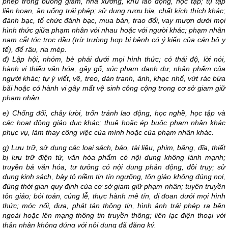
phép trong buồng giam, nhà xưởng, khu lao động, học tập; tụ tập
liên hoan, ăn uống trái phép; sử dụng rượu bia, chất kích thích khác;
đánh bạc, tổ chức đánh bạc, mua bán, trao đổi, vay mượn dưới mọi
hình thức giữa phạm nhân với nhau hoặc với người khác; phạm nhân
nam cắt tóc trọc đầu (trừ trường hợp bị bệnh có ý kiến của cán bộ y
tế), để râu, ria mép.
đ) Lập hội, nhóm, bè phái dưới mọi hình thức; có thái độ, lời nói,
hành vi thiếu văn hóa, gây gổ, xúc phạm danh dự, nhân phẩm của
người khác; tự ý viết, vẽ, treo, dán tranh, ảnh, khạc nhổ, vứt rác bừa
bãi hoặc có hành vi gây mất vệ sinh công cộng trong cơ sở giam giữ
phạm nhân.
e) Chống đối, chây lười, trốn tránh lao động, học nghề, học tập và
các hoạt động giáo dục khác; thuê hoặc ép buộc phạm nhân khác
phục vụ, làm thay công việc của mình hoặc của phạm nhân khác.
g) Lưu trữ, sử dụng các loại sách, báo, tài liệu, phim, băng, đĩa, thiết
bị lưu trữ điện tử, văn hóa phẩm có nội dung không lành mạnh;
truyền bá văn hóa, tư tưởng có nội dung phản động, đồi trụy; sử
dụng kinh sách, bày tỏ niềm tin tín ngưỡng, tôn giáo không đúng nơi,
đúng thời gian quy định của cơ sở giam giữ phạm nhân; tuyên truyền
tôn giáo; bói toán, cúng lễ, thực hành mê tín, dị đoan dưới mọi hình
thức; móc nối, đưa, phát tán thông tin, hình ảnh trái phép ra bên
ngoài hoặc lên mạng thông tin truyền thông; liên lạc điện thoại với
thân nhân không đúng với nội dung đã đăng ký.